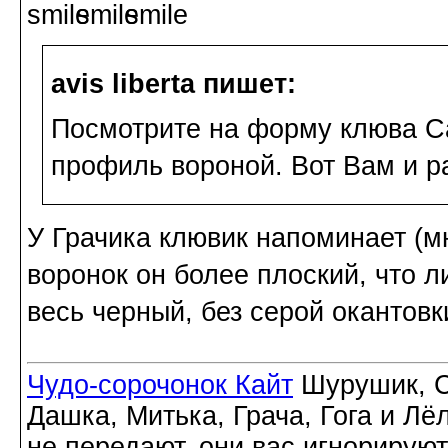
avis libertа пишет:
Посмотрите на форму клюва Са
профиль вороной. Вот Вам и р
У Грачика клювик напоминает (мн
воронок он более плоский, что ли
весь черный, без серой окантовк
Чудо-сорочонок Кайт
Шурушик, С
Дашка, Митька, Грача, Гога и Лё
не передают, они вас игнорируют