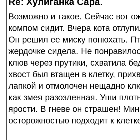
Re: Хулиганка Сара.
Возможно и такое. Сейчас вот ож
компом сидит. Вчера кота отлупи
Он решил ее миску понюхать. Пт
жердочке сидела. Не понравилос
клюв через прутики, схватила бед
хвост был втащен в клетку, прих
лапкой и отмолочен нещадно клю
как змея разозленная. Уши плот
ярости. В гневе он страшен! Мин
осторожностью подходит к клетк