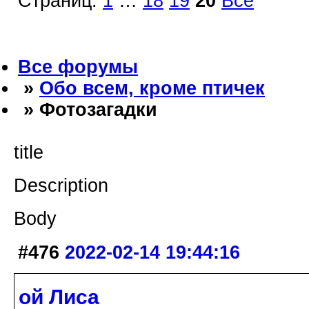
Страниц:
1
…
18
19
20
Все
Все форумы
»
Обо всем, кроме птичек
» Фотозагадки
title
Description
Body
#476
2022-02-14 19:44:16
ой Лиса