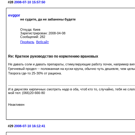
#28
2008-07-10 15:57:50
evggor
не судите, да не забанены будете
Откуда: Киев
Зарегистрирован: 2008-04-08
Сообщений: 282
Профиль
Вебсайт
Re: Краткое руководство по кормлению врановых
Не давать соли и давать препараты, стимулирующие работу почек, например виг
Гречневый продел -- поломанная на куски крупа, обычно чуть дешевле, чем цель
Творога где-то 25-30% от рациона.
И в джунглях кирпичных смотреть надо в оба, чтоб кто то, случайно, тебя не сло
мой тел: (066)20-666-80
Неактивен
#29
2008-07-10 16:12:41