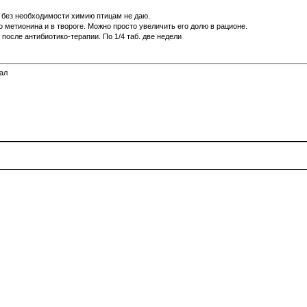
, без необходимости химию птицам не даю.
 метионина и в твороге. Можно просто увеличить его долю в рационе.
 после антибиотико-терапии. По 1/4 таб. две недели
пал