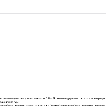
тельно одинаково у всего живого -- 0.9%. По мнению дарвинистов, это концентрация с
пающей из еды.
лорийные продукты -- муку, масло и т.д. Употребление подобных продуктов привело 