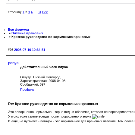
Страниц:
1
2
3
4
…
31
Все
Все форумы
»
Питание врановых
» Краткое руководство по кормлению врановых
#26
2008-07-10 10:34:51
ponya
Действительный член клуба
Откуда: Нижний Новгород
Зарегистрирован: 2008-04-03
Сообщений: 597
Профиль
Re: Краткое руководство по кормлению врановых
Это совершенно нормально - зерно ведь в оболочке, которая не переваривается 
У моих тоже самое всегда после пророщенного зерна
И еще, не пугайтесь погадок - это нормальное для врановых явление. Тем более 