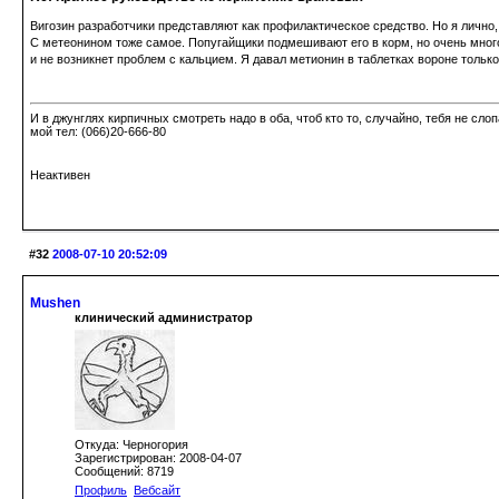
Вигозин разработчики представляют как профилактическое средство. Но я лично
С метеонином тоже самое. Попугайщики подмешивают его в корм, но очень много
и не возникнет проблем с кальцием. Я давал метионин в таблетках вороне только
И в джунглях кирпичных смотреть надо в оба, чтоб кто то, случайно, тебя не сло
мой тел: (066)20-666-80
Неактивен
#32
2008-07-10 20:52:09
Mushen
клинический администратор
Откуда: Черногория
Зарегистрирован: 2008-04-07
Сообщений: 8719
Профиль
Вебсайт