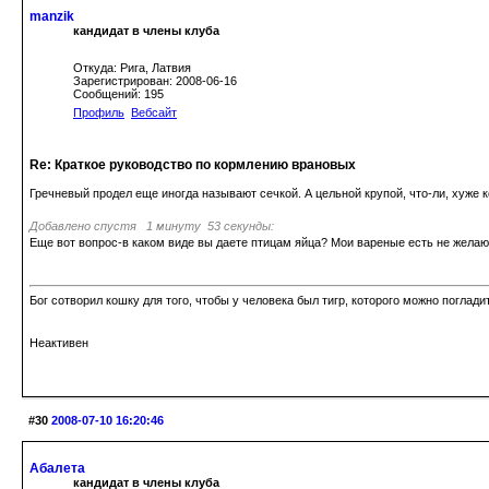
manzik
кандидат в члены клуба
Откуда: Рига, Латвия
Зарегистрирован: 2008-06-16
Сообщений: 195
Профиль
Вебсайт
Re: Краткое руководство по кормлению врановых
Гречневый продел еще иногда называют сечкой. А цельной крупой, что-ли, хуже 
Добавлено спустя 1 минуту 53 секунды:
Еще вот вопрос-в каком виде вы даете птицам яйца? Мои вареные есть не жела
Бог сотворил кошку для того, чтобы у человека был тигр, которого можно погладит
Неактивен
#30
2008-07-10 16:20:46
Абалета
кандидат в члены клуба