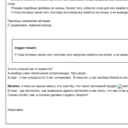
соли.
Птицам подобные добавки не нужны. Более того, избыток соли для них крайне 
У птиц потовых желез нет, поэтому вся нагрузка ложится на почки, а не выведе
Приношу извинения авторам.
С уважением, Администратор.
evggor пишет:
У птиц потовых желез нет, поэтому вся нагрузка ложится на почки, а не выв
А есть способ как-то вывести?
А вообще само объяснение потрясающее. Про океан.
А ещё - у нас кукуруза по 3 грн. кочерыжка. В смысле, у нас вообще близость 
Mushen
, я пока не нашла никого, кто знал бы, что такое гречневый продел
И ещё - где прочитать, как правильно давать метионин и как знать, что при этом
Сепию скубёт сам, а сколько должен съедать творога?
Неактивен