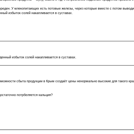
вреден. У млекопитающих есть потовые железы, через которые вместе с потом вывод
нный избыток солей накапливается в суставах.
еденный избыток солей накапливается в суставах.
возможности сбыта продукции в Крым создаёт цены ненормально высокие для такого кра
 достаточно потрбеляется кальция?