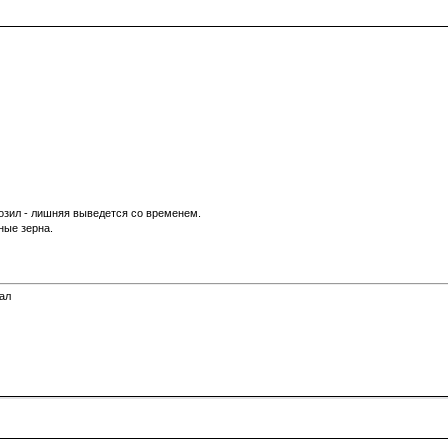
озил - лишняя выведется со временем.
ные зерна.
пал