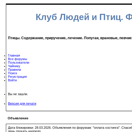
Клуб Людей и Птиц. 
Птицы. Содержание, приручение, лечение. Попугаи, врановые, певчие
Главная
Все форумы
Пользователи
Чайнику
Правила
Поиск
Регистрация
Войти
Вы не зашли.
Версия для печати
Объявление
Дата блокировки: 28.03.2026. Объявления по форумам: "оплата хостинга". Спас
день грохать надоело.