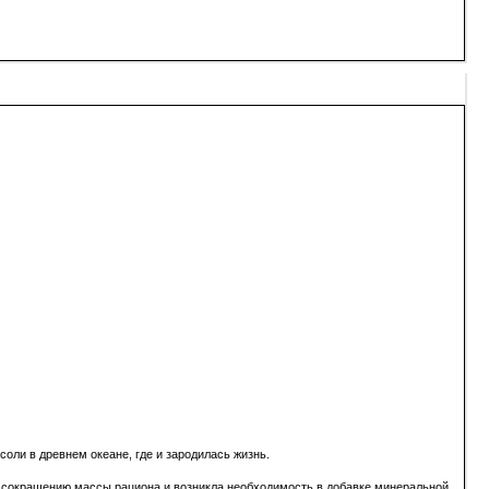
оли в древнем океане, где и зародилась жизнь.
к сокращению массы рациона и возникла необходимость в добавке минеральной