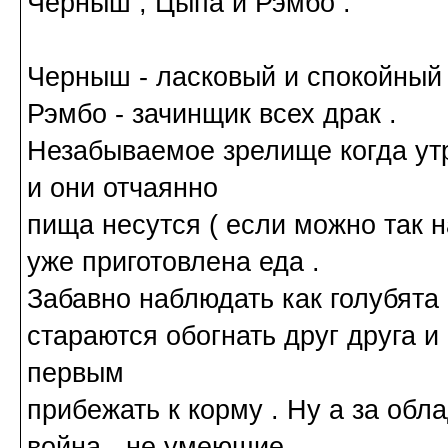
Черныш , Цыпа и Рэмбо .
Черныш - ласковый и спокойный 
Рэмбо - зачинщик всех драк .
Незабываемое зрелище когда утр
и они отчаянно
пища несутся ( если можно так н
уже приготовлена еда .
Забавно наблюдать как голубята 
стараются обогнать друг друга и
первым
прибежать к корму . Ну а за об
война - не умеющие