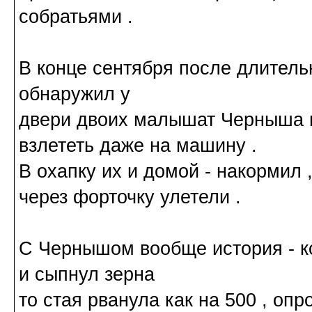
собратьями .
В конце сентября после длитель
обнаружил у
двери двоих малышат Черныша и 
взлететь даже на машину .
В охапку их и домой - накормил 
через форточку улетели .
С Чернышом вообще история - ко
и сыпнул зерна
то стая рванула как на 500 , оп