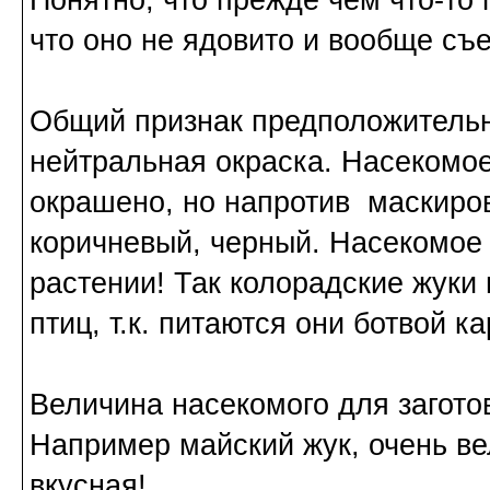
Понятно, что прежде чем что-то 
что оно не ядовито и вообще съ
Общий признак предположительн
нейтральная окраска. Насекомо
окрашено, но напротив маскиров
коричневый, черный. Насекомое 
растении! Так колорадские жуки
птиц, т.к. питаются они ботвой 
Величина насекомого для загото
Например майский жук, очень вел
вкусная!