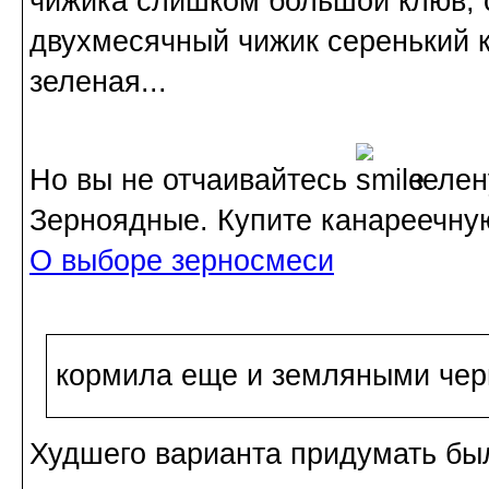
чижика слишком большой клюв, с
двухмесячный чижик серенький к
зеленая...
Но вы не отчаивайтесь
зелен
Зерноядные. Купите
канареечну
О выборе зерносмеси
кормила еще и земляными чер
Худшего варианта придумать был