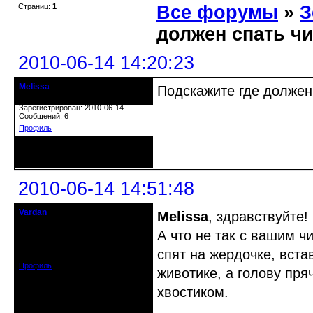
Страниц:
1
Все форумы
»
З
должен спать ч
2010-06-14 14:20:23
Melissa
Подскажите где должен 
гость клуба
Зарегистрирован: 2010-06-14
Сообщений: 6
Профиль
Неактивен
2010-06-14 14:51:48
Vardan
Melissa
, здравствуйте!
Певчий модэратор...
А что не так с вашим ч
Зарегистрирован: 2008-07-13
спят на жердочке, вста
Сообщений: 3633
Профиль
животике, а голову пря
хвостиком.