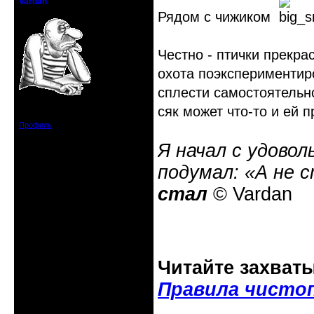
Vardan
Певчий модэратор...
Рядом с чижиком
Честно - птички прекра
охота поэкспериментиро
сплести самостоятельно
Зарегистрирован: 2008-07-13
сяк может что-то и ей п
Сообщений: 3633
Профиль
Я начал с удовол
подумал: «А не 
стал
© Vardan
Читайте захват
Правила чисто