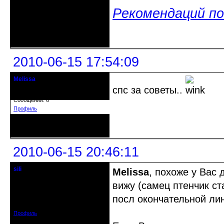
Рекомендаций по
Неактивен
2010-06-15 17:54:09
Melissa
гость клуба
спс за советы..
Зарегистрирован: 2010-06-14
Сообщений: 6
Профиль
Неактивен
2010-06-15 20:46:11
sili
Melissa
, похоже у Вас 
модератор - людовед
вижу (самец птенчик ст
Откуда: Нижний Новгород / Саров
посл окончательной лин
Зарегистрирован: 2008-08-03
Сообщений: 3792
Профиль