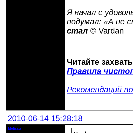
Я начал с удовол
подумал: «А не 
стал
© Vardan
Читайте захват
Правила чисто
Рекомендаций по
Неактивен
2010-06-14 15:28:18
Melissa
гость клуба