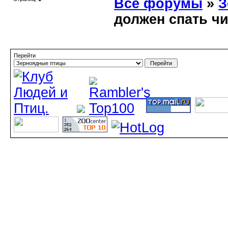
Все форумы
»
З
должен спать ч
Перейти