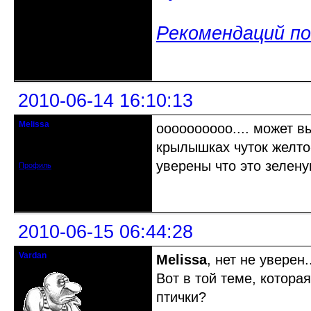
Рекомендаций по
Неактивен
2010-06-14 16:10:13
Melissa
оооооооооо.... может вы
гость клуба
крылышках чуток желто-
Зарегистрирован: 2010-06-14
Сообщений: 6
уверены что это зелен
Профиль
Неактивен
2010-06-15 06:44:28
Vardan
Melissa
, нет не уверен
Певчий модэратор...
Вот в той теме, котора
птички?