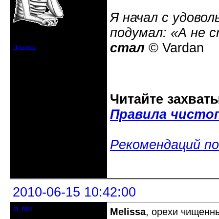
Я начал с удовол
подумал: «А не 
Зарегистрирован: 2008-07-13
Сообщений: 3633
стал
© Vardan
Профиль
Читайте захват
Правила чисто
Рекомендаций по
Неактивен
2010-06-15 10:42:00
el_min
Melissa
, орехи чищенны
консультант клуба