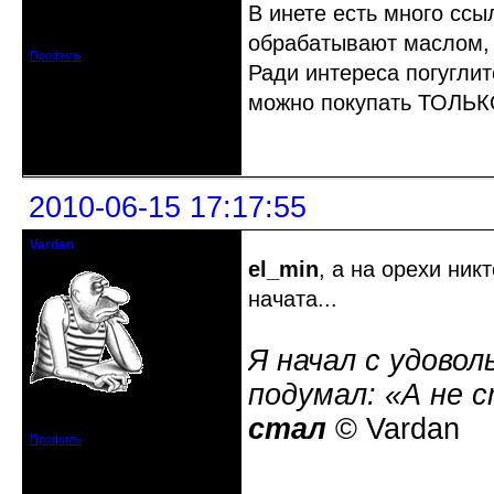
В инете есть много ссы
Откуда: Ярославль
Зарегистрирован: 2008-06-01
Сообщений: 240
обрабатывают маслом, 
Профиль
Ради интереса погуглит
можно покупать ТОЛЬК
Неактивен
2010-06-15 17:17:55
Vardan
Певчий модэратор...
el_min
, а на орехи ни
начата...
Я начал с удовол
подумал: «А не 
Зарегистрирован: 2008-07-13
стал
© Vardan
Сообщений: 3633
Профиль