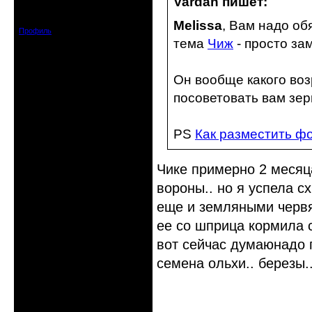
Vardan пишет:
Зарегистрирован: 2010-06-14
Сообщений: 6
Melissa
, Вам надо об
Профиль
тема
Чиж
- просто за
Он вообще какого воз
посоветовать вам зер
PS
Как разместить ф
Чике примерно 2 месяца
вороны.. но я успела сх
еще и земляными червя
ее со шприца кормила с
вот сейчас думаюнадо п
семена ольхи.. березы.