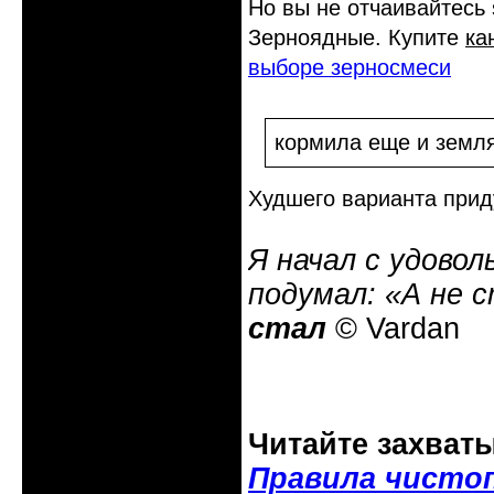
Но вы не отчаивайтесь
Зерноядные. Купите
ка
выборе зерносмеси
кормила еще и земл
Худшего варианта приду
Я начал с удовол
подумал: «А не 
стал
© Vardan
Читайте захват
Правила чисто