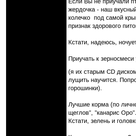
Если Вы не приучали пт
жердочка - наш вкусны
колечко под самой крыш
признак здорового пито
Кстати, надеюсь, ночуе
Приучать к зерносмеси
(я их старым CD диск
лущить научится. Попро
горошинки).
Лучшие корма (по личн
щеглов", "канарис Оро"
Кстати, зелень и голов