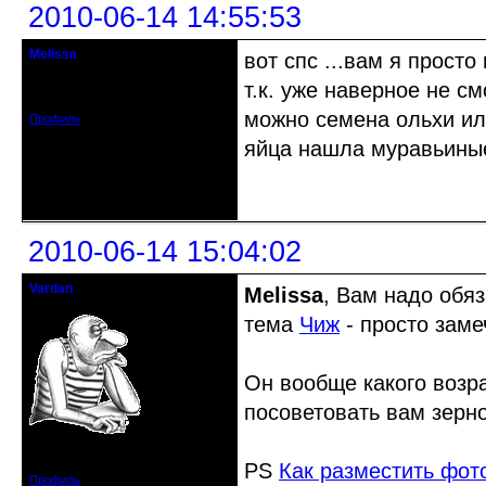
2010-06-14 14:55:53
Melissa
вот спс ...вам я просто
гость клуба
т.к. уже наверное не с
Зарегистрирован: 2010-06-14
Сообщений: 6
можно семена ольхи или
Профиль
яйца нашла муравьиные.
Неактивен
2010-06-14 15:04:02
Vardan
Melissa
, Вам надо обяз
Певчий модэратор...
тема
Чиж
- просто заме
Он вообще какого возра
посоветовать вам зерно
Зарегистрирован: 2008-07-13
Сообщений: 3633
PS
Как разместить фот
Профиль