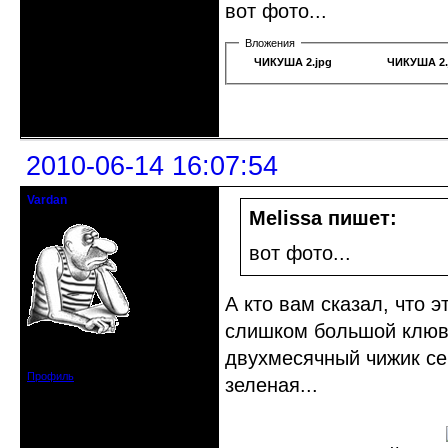
вот фото...
Вложения
ЧИКУША 2.jpg
ЧИКУША 2.
Неактивен
2010-06-14 16:07:54
Vardan
Певчий модэратор...
Melissa пишет:
вот фото...
А кто вам сказал, что 
слишком большой клюв,
Зарегистрирован: 2008-07-13
двухмесячный чижик сер
Сообщений: 3633
Профиль
зеленая...