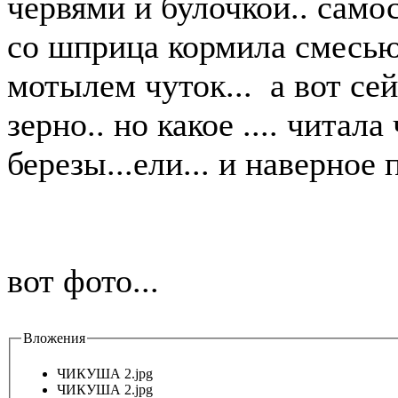
червями и булочкой.. самос
со шприца кормила смесью т
мотылем чуток... а вот се
зерно.. но какое .... читал
березы...ели... и наверное
вот фото...
Вложения
ЧИКУША 2.jpg
ЧИКУША 2.jpg