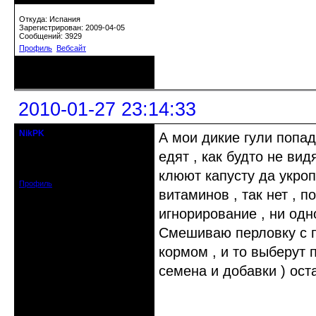
Откуда: Испания
Зарегистрирован: 2009-04-05
Сообщений: 3929
Профиль
Вебсайт
Неактивен
2010-01-27 23:14:33
NikPK
А мои дикие гули попа
кандидат в члены клуба
едят , как будто не вид
Откуда: Ямало-Ненецкий округ
Зарегистрирован: 2009-10-03
Сообщений: 479
клюют капусту да укроп
Профиль
витаминов , так нет , п
игнорирование , ни одно
Смешиваю перловку с 
кормом , и то выберут п
семена и добавки ) оста
Неактивен