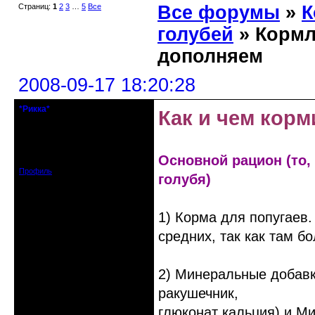
Страниц:
1
2
3
…
5
Все
Все форумы
»
К
голубей
» Кормл
дополняем
2008-09-17 18:20:28
*Рикка*
Как и чем корм
гулеrator
Откуда: М.
Зарегистрирован: 2008-09-06
Основной рацион (то,
Сообщений: 1799
Профиль
голубя)
1) Корма для попугаев
средних, так как там б
2) Минеральные добавки
ракушечник,
глюконат кальция) и М