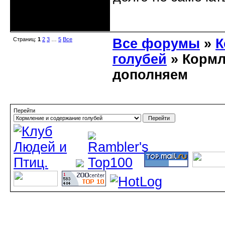
Неактивен
Страниц:
1
2
3
…
5
Все
Все форумы
»
К
голубей
» Кормл
дополняем
Перейти