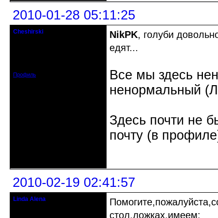
2010-01-28 05:11:25
Cheshirski
NikPK
, голуби довольн
Знахарь-самоучка
едят...
Откуда: Тушино, Москва
Зарегистрирован: 2008-09-09
Сообщений: 15623
Все мы здесь не
Профиль
ненормальный (Л.
Здесь почти не б
почту (в профиле
Неактивен
2010-02-19 02:41:57
Linda Alena
Помогите,пожалуйста,с
Прекрасная Дама С Секирой
стол.ложках,имеем: