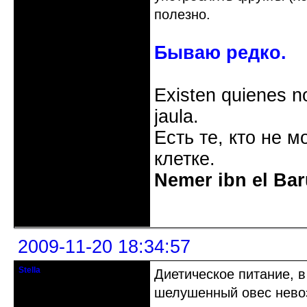
полезно.
Бываю редко.
Existen quienes n
jaula.
Есть те, кто не м
клетке.
Nemer ibn el Bar
Неактивен
2009-11-20 18:34:57
Stella
Диетическое питание, в
гость клуба
шелушенный овес невоз
Откуда: Сосновый Бор, Лен. обл.
Зарегистрирован: 2009-06-16