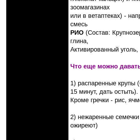
зоомагазинах
или в ветаптеках) - на
смесь
РИО
(Состав: Крупнозе
глина,
Активированный уголь, 
Что еще можно давать
1) распаренные крупы (
15 минут, дать остыть).
Кроме гречки - рис, ячм
2) нежаренные семечки 
ожиреют)