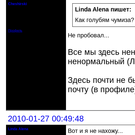
Cheshirski
Знахарь-самоучка
Linda Alena пишет:
Откуда: Тушино, Москва
Как голубям чумиза?
Зарегистрирован: 2008-09-09
Сообщений: 15623
Профиль
Не пробовал...
Все мы здесь не
ненормальный (Л.
Здесь почти не б
почту (в профиле
Неактивен
2010-01-27 00:49:48
Linda Alena
Вот и я не нахожу...
Прекрасная Дама С Секирой