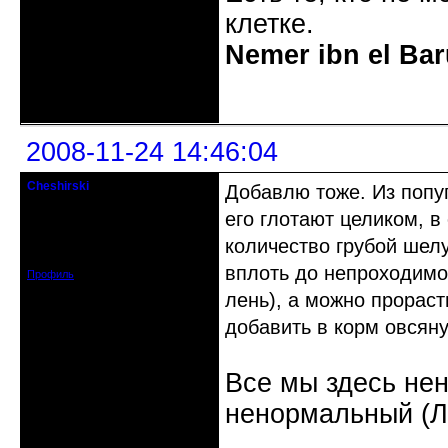
клетке.
Nemer ibn el Bar
Неактивен
2008-11-24 14:46:04
Cheshirski
Добавлю тоже. Из попу
Знахарь-самоучка
его глотают целиком, в
Откуда: Тушино, Москва
количество грубой шел
Зарегистрирован: 2008-09-09
Сообщений: 15623
вплоть до непроходимо
Профиль
лень), а можно прораст
добавить в корм овсяную
Все мы здесь не
ненормальный (Л.