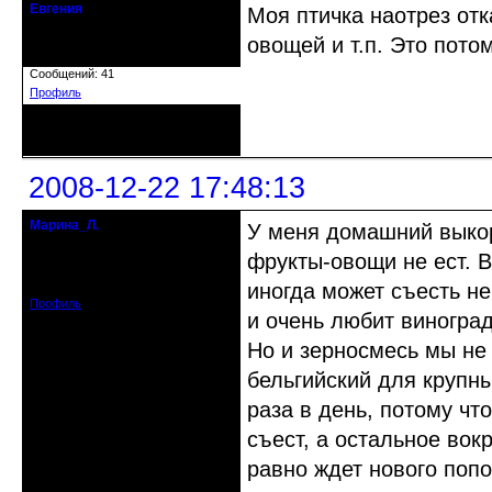
Евгения
Моя птичка наотрез отк
кандидат в члены клуба
овощей и т.п. Это пото
Зарегистрирован: 2008-12-21
Сообщений: 41
Профиль
Неактивен
2008-12-22 17:48:13
Марина_Л.
У меня домашний выкор
старожил клуба
фрукты-овощи не ест. 
Откуда: Одесса
Зарегистрирован: 2008-10-03
Сообщений: 2234
иногда может съесть не
Профиль
и очень любит виноград
Но и зерносмесь мы не
бельгийский для крупн
раза в день, потому чт
съест, а остальное вокр
равно ждет нового попо