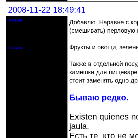
2008-11-22 18:49:41
Mari-An
Добавлю. Наравне с ко
Moderator
(смешивать) перловую 
Откуда: Украина, Днепр. обл.
Зарегистрирован: 2008-09-06
Сообщений: 11728
Фрукты и овощи, зелен
Профиль
Также в отдельной посу
камешки для пищеварен
стоит заменять одно др
Бываю редко.
Existen quienes n
jaula.
Есть те, кто не м