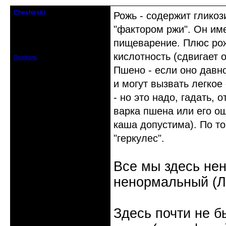
Cheshirski
Рожь - содержит гликоз
Знахарь-самоучка
"фактором ржи". Он име
Откуда: Тушино, Москва
пищеварение. Плюс рож
Зарегистрирован: 2008-09-09
Сообщений: 15623
кислотность (сдвигает 
Профиль
Пшено - если оно давн
и могут вызвать легко
- но это надо, гадать, 
варка пшена или его о
каша допустима). По то
"геркулес".
Все мы здесь не
ненормальный (Л.
Здесь почти не б