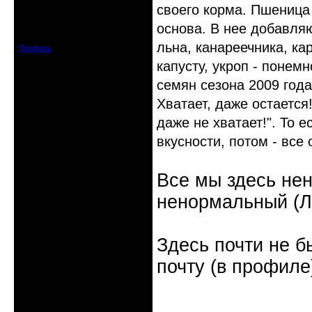
своего корма. Пшеница - 
Откуда: Тушино, Москва
основа. В нее добавляю
Зарегистрирован: 2008-09-09
Сообщений: 15623
льна, канареечника, кар
Профиль
капусту, укроп - понем
семян сезона 2009 года)
Хватает, даже остается!
даже не хватает!". То 
вкусности, потом - все 
Все мы здесь не
ненормальный (Л.
Здесь почти не б
почту (в профиле
Неактивен