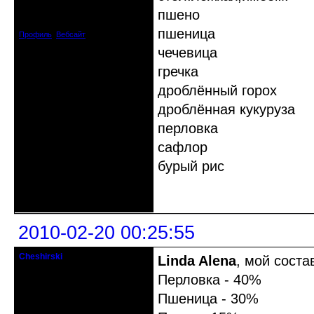
Откуда: Испания
пшено
Зарегистрирован: 2009-04-05
Сообщений: 3929
пшеница
Профиль
Вебсайт
чечевица
гречка
дроблённый горох
дроблённая кукуруза
перловка
сафлор
бурый рис
Неактивен
2010-02-20 00:25:55
Cheshirski
Linda Alena
, мой соста
Знахарь-самоучка
Перловка - 40%
Откуда: Тушино, Москва
Пшеница - 30%
Зарегистрирован: 2008-09-09
Сообщений: 15623