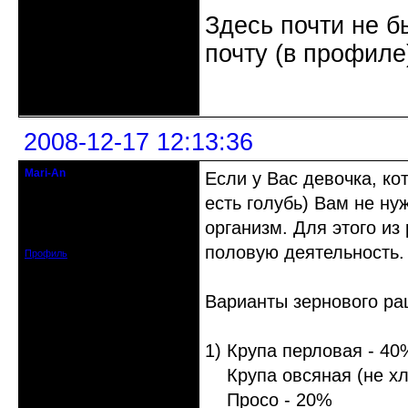
Здесь почти не б
почту (в профиле
Неактивен
2008-12-17 12:13:36
Mari-An
Если у Вас девочка, ко
Moderator
есть голубь) Вам не ну
Откуда: Украина, Днепр. обл.
организм. Для этого и
Зарегистрирован: 2008-09-06
Сообщений: 11728
половую деятельность.
Профиль
Варианты зернового рац
1) Крупа перловая - 40
Крупа овсяная (не хл
Просо - 20%