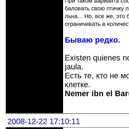
При таком варианта со
баловать свою птичку 
льна... Но, все же, это
ограничивать в количес
Бываю редко.
Existen quienes n
jaula.
Есть те, кто не м
клетке.
Nemer ibn el Bar
Неактивен
2008-12-22 17:10:11