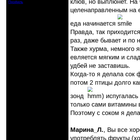
клюв, но выплюнет. На 
Профиль
целенаправленным на ед
еда начинается
Правда, так приходится
раз, даже бывает и по 
Также хурма, немного яб
евляется мягким и слад
удбей не заставишь.
Когда-то я делала сок 
потом 2 птицы долго к
зонд
) испугалась
только сами витамины в
Поэтому с соком я дел
Марина_Л.
, Вы все хо
употреблять фрукты (хо