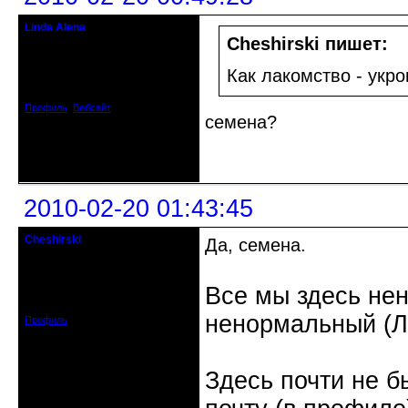
Linda Alena
Прекрасная Дама С Секирой
Cheshirski пишет:
Откуда: Испания
Как лакомство - укро
Зарегистрирован: 2009-04-05
Сообщений: 3929
Профиль
Вебсайт
семена?
Неактивен
2010-02-20 01:43:45
Cheshirski
Да, семена.
Знахарь-самоучка
Откуда: Тушино, Москва
Все мы здесь не
Зарегистрирован: 2008-09-09
Сообщений: 15623
ненормальный (Л.
Профиль
Здесь почти не б