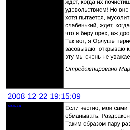
ждет, когда их почисти
удовольствием! Но вне 
хотя пытается, мусолит
слабенький, ждет, когд
что я беру орех, аж дро
Так вот, я Орлуше пер
засовываю, открываю кл
эту мы очень не уважае
Отредактировано Марин
Неактивен
2008-12-22 19:15:09
Mari-An
Если честно, мои сами 
Moderator
обманывать. Раздракон
Откуда: Украина, Днепр. обл.
Таким образом пару раз
Зарегистрирован: 2008-09-06
Сообщений: 11728