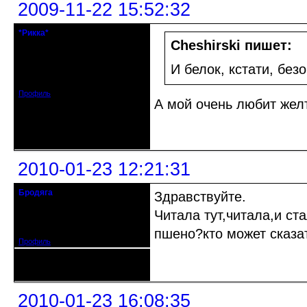
2009-11-22 15:52:32
*Рикка*
гулеrator
Cheshirski пишет:
Откуда: М.
И белок, кстати, без
Зарегистрирован: 2008-09-06
Сообщений: 1799
Профиль
А мой очень любит желт
Неактивен
2010-01-23 12:21:31
Бродяга
Здравствуйте.
Действительный член клуба
Читала тут,читала,и с
Откуда: Санкт Петербург
Зарегистрирован: 2010-01-02
Сообщений: 786
пшено?кто может сказа
Профиль
Неактивен
2010-01-23 16:08:35