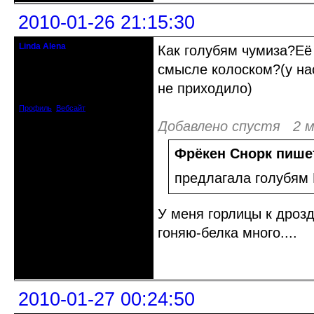
2010-01-26 21:15:30
Linda Alena
Как голубям чумиза?Её
Прекрасная Дама С Секирой
смысле колоском?(у нас
Откуда: Испания
не приходило)
Зарегистрирован: 2009-04-05
Сообщений: 3929
Профиль
Вебсайт
Добавлено спустя 2 м
Фрёкен Снорк пише
предлагала голубям
У меня горлицы к дроз
гоняю-белка много....
Неактивен
2010-01-27 00:24:50