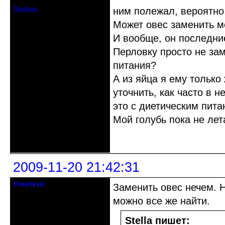
Сообщений: 75
Профиль
ним полежал, вероятно
Может овес заменить м
И вообще, он последние
Перловку просто не зам
питания?
А из яйца я ему только
уточнить, как часто в 
это с диетическим пита
Мой голубь пока не лет
Неактивен
2009-11-20 21:42:31
Cheshirski
Заменить овес нечем. Н
Знахарь-самоучка
можно все же найти.
Откуда: Тушино, Москва
Зарегистрирован: 2008-09-09
Stella пишет:
Сообщений: 15623