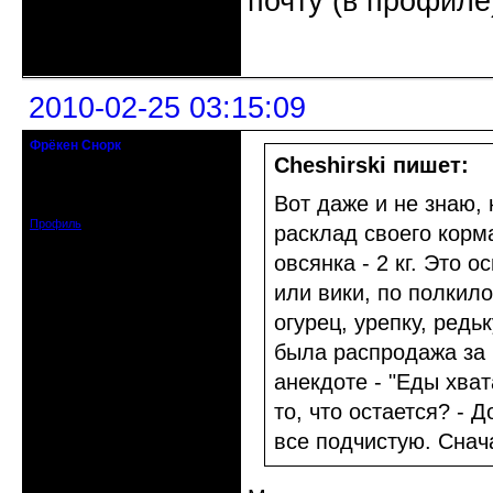
почту (в профиле
Неактивен
2010-02-25 03:15:09
Фрёкен Снорк
действительный член клуба
Cheshirski пишет:
Откуда: Петербург
Зарегистрирован: 2008-08-19
Вот даже и не знаю, 
Сообщений: 910
Профиль
расклад своего корма.
овсянка - 2 кг. Это 
или вики, по полкило
огурец, урепку, редьк
была распродажа за г
анекдоте - "Еды хват
то, что остается? - 
все подчистую. Снача