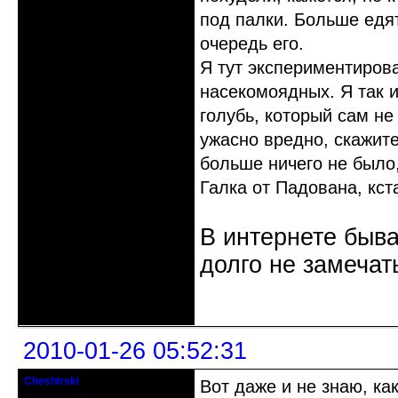
под палки. Больше едя
очередь его.
Я тут экспериментиров
насекомоядных. Я так и
голубь, который сам не
ужасно вредно, скажите
больше ничего не было,
Галка от Падована, кст
В интернете быва
долго не замечат
Неактивен
2010-01-26 05:52:31
Cheshirski
Вот даже и не знаю, ка
Знахарь-самоучка