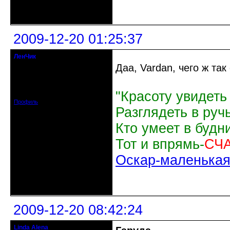
Неактивен
2009-12-20 01:25:37
ЛенЧик
Moderator
Дaa, Vardan, чeго ж тa
Откуда: Белгород
Зарегистрирован: 2009-03-31
"Красоту увидеть
Сообщений: 3184
Профиль
Разглядеть в руч
Кто умеет в будн
Тот и впрямь-
СЧ
Оскар-маленькая 
Неактивен
2009-12-20 08:42:24
Linda Alena