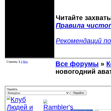
Читайте захват
Правила чисто
Рекомендаций по
Неактивен
Страниц:
1
2
Все
Все форумы
»
К
новогодний ава
Перейти