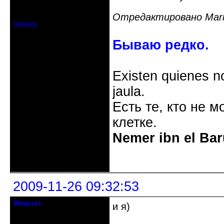
Откуда: Украина, Днепр. обл.
Зарегистрирован: 2008-09-06
Отредактировано Mari-
Сообщений: 11728
Профиль
Бываю редко.
Existen quienes n
jaula.
Есть те, кто не м
клетке.
Nemer ibn el Bar
Неактивен
2009-11-26 09:32:53
Milagros1
и я)
голубь мира