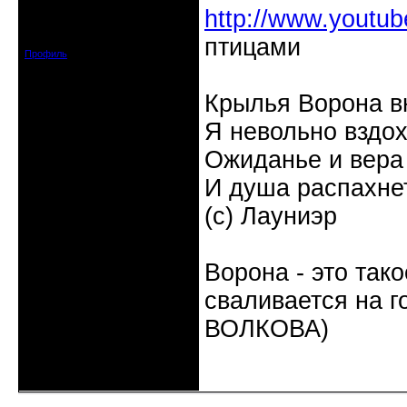
Откуда: Санкт-Петербург.
http://www.youtub
Петергоф.
Зарегистрирован: 2008-11-14
Сообщений: 342
птицами
Профиль
Крылья Ворона в
Я невольно вздох
Ожиданье и вера 
И душа распахне
(с) Лауниэр
Ворона - это так
сваливается на г
ВОЛКОВА)
Неактивен