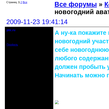
Страниц:
1
2
Все
Все форумы
»
К
новогодний ава
2009-11-23 19:41:14
ptic.ru
А ну-ка покажите
коллективное несознательное
Зарегистрирован: 2009-08-20
новогодний участ
Сообщений: 192
Профиль
себе новогоднюю
любого содержани
должен пробыть у
Начинать можно 