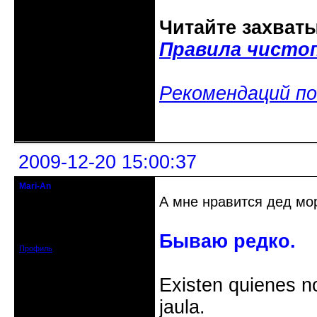
Читайте захват
Правила чисто
Рекомендаций по
Неактивен
2009-12-20 15:00:37
Mari-An
Moderator
А мне нравится дед мо
Откуда: Украина, Днепр. обл.
Зарегистрирован: 2008-09-06
Бываю редко.
Сообщений: 11728
Профиль
Existen quienes n
jaula.