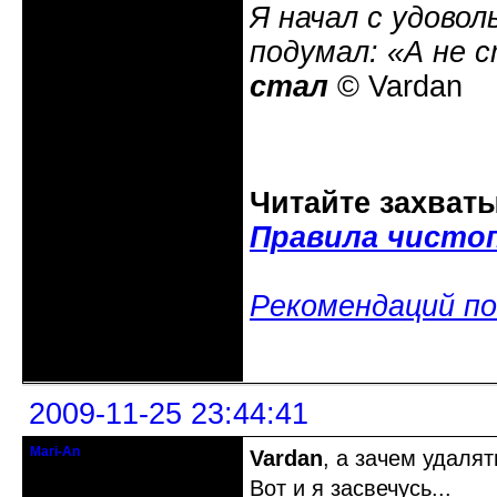
Я начал с удовол
подумал: «А не 
стал
© Vardan
Читайте захват
Правила чисто
Рекомендаций по
Неактивен
2009-11-25 23:44:41
Mari-An
Vardan
, а зачем удаля
Moderator
Вот и я засвечусь...