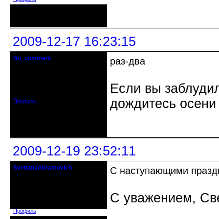
Неактивен
2009-12-17 16:23:15
No_comment
раз-два
Действительный член клуба
Откуда: Санкт-Петербург
Если вы заблудил
Зарегистрирован: 2008-07-03
Сообщений: 1657
дождитесь осени 
Профиль
Неактивен
2009-12-19 23:52:11
SvetlanaAbramovich
С наступающими празд
Flight of Fancy
Откуда: Липецк
С уважением, Св
Зарегистрирован: 2009-03-13
Сообщений: 785
Профиль