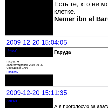
Есть те, кто не м
клетке.
Nemer ibn el Bar
Неактивен
2009-12-20 15:04:05
*Рикка*
Гаруда
гулеrator
Откуда: М.
Зарегистрирован: 2008-09-06
Сообщений: 1799
Профиль
Неактивен
2009-12-20 15:11:35
ЛенЧик
Moderator
А я проголосую за ава