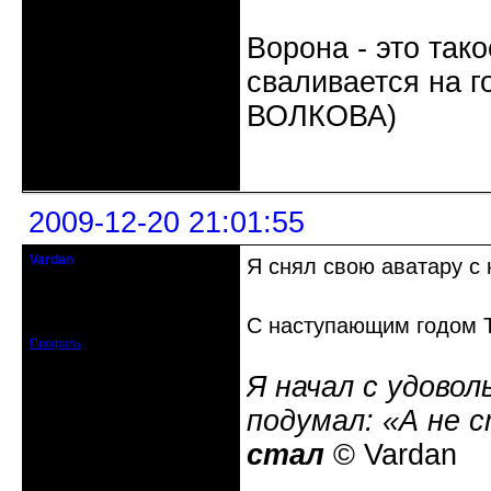
Ворона - это так
сваливается на г
ВОЛКОВА)
Неактивен
2009-12-20 21:01:55
Vardan
Я снял свою аватару с 
Певчий модэратор...
Зарегистрирован: 2008-07-13
С наступающим годом Т
Сообщений: 3633
Профиль
Я начал с удовол
подумал: «А не 
стал
© Vardan