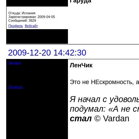
Гаруда
Прекрасная Дама С Секирой
Откуда: Испания
Зарегистрирован: 2009-04-05
Сообщений: 3929
Профиль
Вебсайт
Неактивен
2009-12-20 14:42:30
Vardan
ЛенЧик
Певчий модэратор...
Зарегистрирован: 2008-07-13
Это не НЕскромность, а
Сообщений: 3633
Профиль
Я начал с удовол
подумал: «А не 
стал
© Vardan