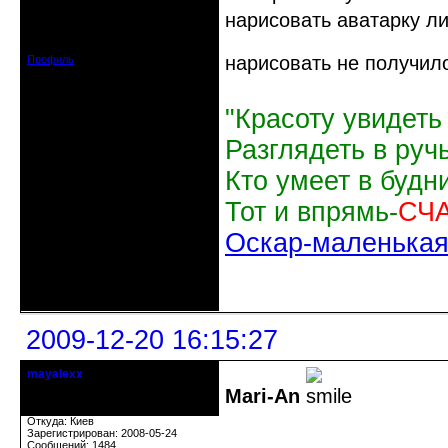
нарисовать аватарку л
Откуда: Белгород
Зарегистрирован: 2009-03-31
Сообщений: 3184
нарисовать не получило
Профиль
"Красоту увидеть
Разглядеть в руч
Кто умеет в будн
Тот и впрямь-
СЧ
Оскар-маленькая 
Неактивен
2009-12-20 16:15:27
mayalexx
Почетный модератор
Mari-An
Откуда: Киев
Зарегистрирован: 2008-05-24
Сообщений: 1484