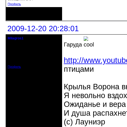
Профиль
Неактивен
2009-12-20 20:28:01
Milagros1
голубь мира
Гаруда
Откуда: Санкт-Петербург.
Петергоф.
http://www.youtub
Зарегистрирован: 2008-11-14
Сообщений: 342
Профиль
птицами
Крылья Ворона в
Я невольно вздох
Ожиданье и вера 
И душа распахне
(с) Лауниэр