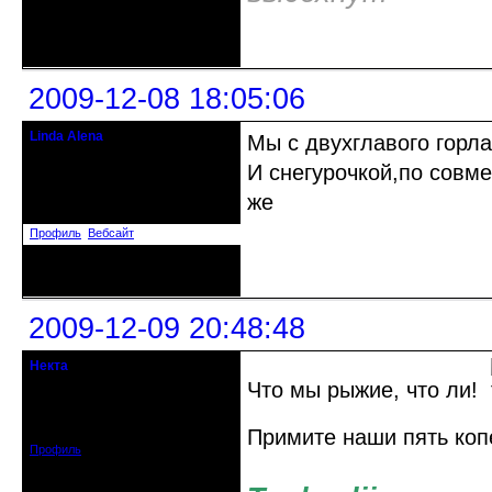
Неактивен
2009-12-08 18:05:06
Linda Alena
Мы с двухглавого горл
Прекрасная Дама С Секирой
И снегурочкой,по совме
Откуда: Испания
же
Зарегистрирован: 2009-04-05
Сообщений: 3929
Профиль
Вебсайт
Неактивен
2009-12-09 20:48:48
Некта
.
Что мы рыжие, что ли!
Зарегистрирован: 2009-09-13
Сообщений: 1207
Примите наши пять коп
Профиль