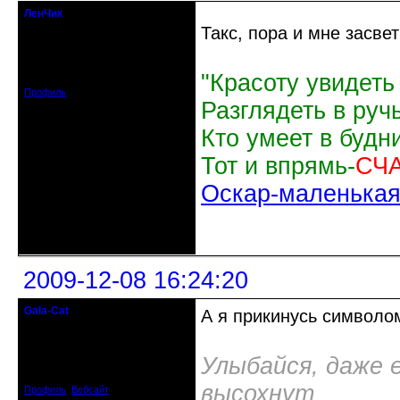
ЛенЧик
Moderator
Такс, пора и мне засве
Откуда: Белгород
Зарегистрирован: 2009-03-31
"Красоту увидеть
Сообщений: 3184
Профиль
Разглядеть в руч
Кто умеет в будн
Тот и впрямь-
СЧ
Оскар-маленькая 
Неактивен
2009-12-08 16:24:20
Gala-Cat
А я прикинусь символо
I believe I can fly
Откуда: почти Киев, Украина
Улыбайся, даже 
Зарегистрирован: 2009-05-10
Сообщений: 648
высохнут
Профиль
Вебсайт