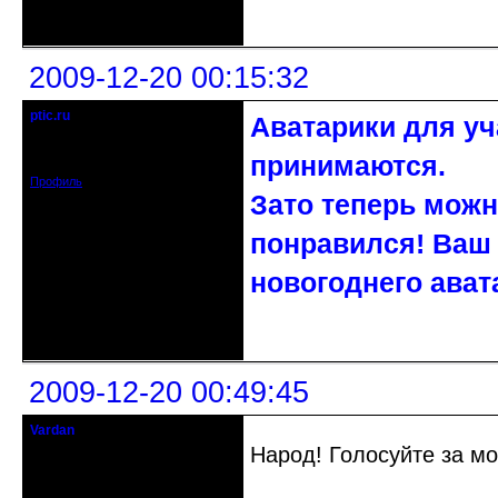
Неактивен
2009-12-20 00:15:32
ptic.ru
Аватарики для уч
коллективное несознательное
Зарегистрирован: 2009-08-20
принимаются.
Сообщений: 192
Профиль
Зато теперь можн
понравился! Ваш 
новогоднего ават
Неактивен
2009-12-20 00:49:45
Vardan
Певчий модэратор...
Народ! Голосуйте за мо
Зарегистрирован: 2008-07-13
Сообщений: 3633