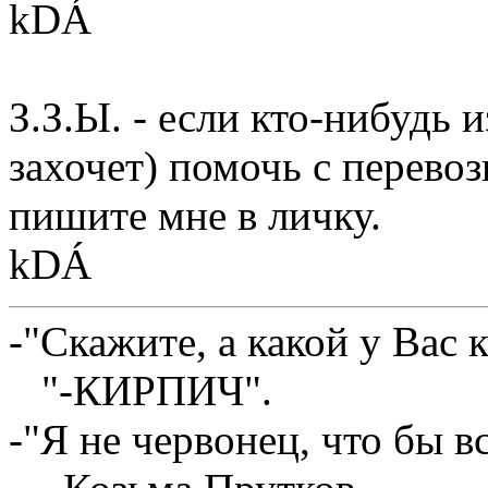
kDÁ
З.З.Ы. - если кто-нибудь 
захочет) помочь с перево
пишите мне в личку.
kDÁ
-"Скажите, а какой у Вас 
"-КИРПИЧ".
-"Я не червонец, что бы в