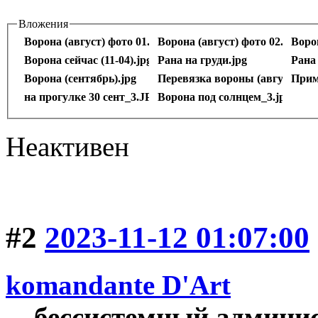
Вложения
Ворона (август) фото 01.jpg
Ворона (август) фото 02.jpg
Ворон
Ворона сейчас (11-04).jpg
Рана на груди.jpg
Рана 
Ворона (сентябрь).jpg
Перевязка вороны (август).jpg
Прим
на прогулке 30 сент_3.JPG
Ворона под солнцем_3.jpg
Неактивен
#2
2023-11-12 01:07:00
komandante D'Art
бессистемный админи