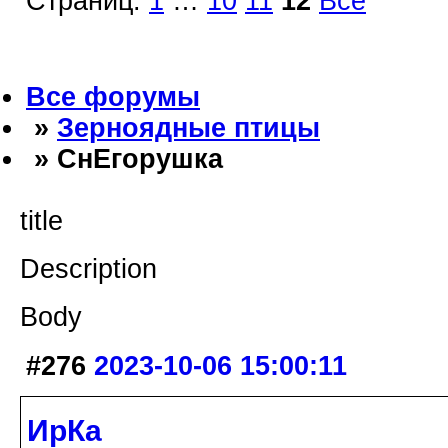
Страниц:
1
…
10
11
12
Все
Все форумы
»
Зерноядные птицы
» СнЕгорушка
title
Description
Body
#276
2023-10-06 15:00:11
ИрКа