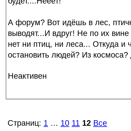
будет....Нееет!
А форум? Вот идёшь в лес, птичк
выводят...И вдруг! Не по их вине
нет ни птиц, ни леса... Откуда и
остановить людей? Из космоса? 
Неактивен
Страниц:
1
…
10
11
12
Все