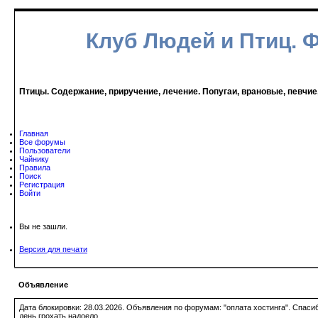
Клуб Людей и Птиц. 
Птицы. Содержание, приручение, лечение. Попугаи, врановые, певчие
Главная
Все форумы
Пользователи
Чайнику
Правила
Поиск
Регистрация
Войти
Вы не зашли.
Версия для печати
Объявление
Дата блокировки: 28.03.2026. Объявления по форумам: "оплата хостинга". Спас
день грохать надоело.