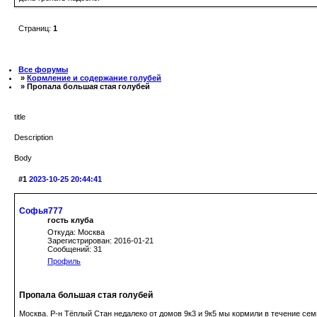
Страниц:
1
Все форумы
»
Кормление и содержание голубей
» Пропала большая стая голубей
title
Description
Body
#1
2023-10-25 20:44:41
Софья777
гость клуба
Откуда: Москва
Зарегистрирован: 2016-01-21
Сообщений: 31
Профиль
Пропала большая стая голубей
Москва. Р-н Тёплый Стан недалеко от домов 9к3 и 9к5 мы кормили в течение сем