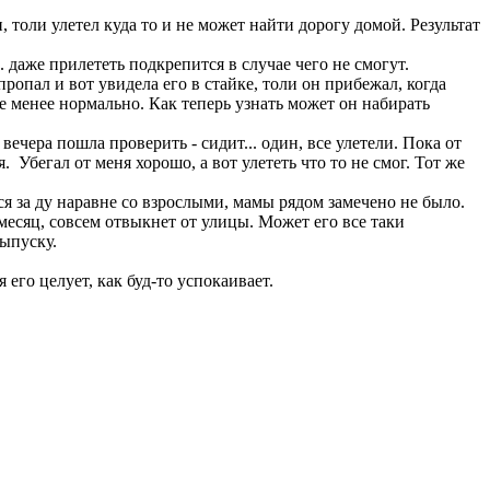
 толи улетел куда то и не может найти дорогу домой. Результат
 даже прилететь подкрепится в случае чего не смогут.
ропал и вот увидела его в стайке, толи он прибежал, когда
ле менее нормально. Как теперь узнать может он набирать
 вечера пошла проверить - сидит... один, все улетели. Пока от
. Убегал от меня хорошо, а вот улететь что то не смог. Тот же
ся за ду наравне со взрослыми, мамы рядом замечено не было.
месяц, совсем отвыкнет от улицы. Может его все таки
выпуску.
его целует, как буд-то успокаивает.