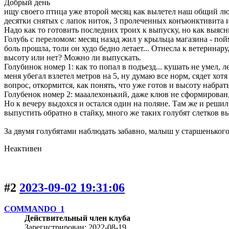
Добрый день
ищу своего птица уже второй месяц как вылетел наш общий люби
десятки снятых с лапок ниток, 3 пролеченных конъюнктивита 
Надо как то готовить последних троих к выпуску, но как выясни
Голубь с переломом: месяц назад жил у крыльца магазина - пойм
боль прошла, толи он худо бедно летает... Отнесла к ветеринар
высоту или нет? Можно ли выпускать.
Голубинок номер 1: как то попал в подъезд... кушать не умел, л
меня убегал взлетел метров на 5, ну думаю все норм, сядет хотя
вопрос, откормится, как понять, что уже готов и высоту набрат
Голубенок номер 2: мааалехонький, даже клюв не сформирован, 
Но к вечеру выдохся и остался один на поляне. Там же и решил
выпустить обратно в стайку, много же таких голубят слетков выж
За двумя голубятами наблюдать забавно, малыш у старшенького в
Неактивен
#2
2023-09-02 19:31:06
COMMANDO_1
Действительный член клуба
Зарегистрирован: 2022-08-19