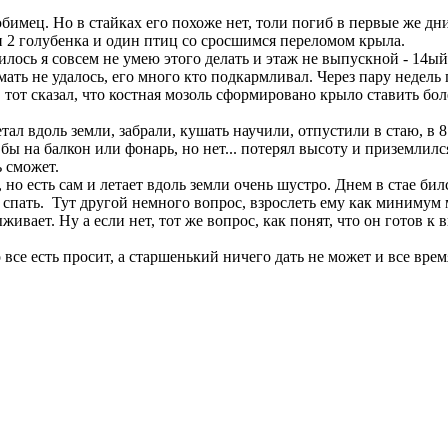
мец. Но в стайках его похоже нет, толи погиб в первые же дни,
и 2 голубенка и один птиц со сросшимся переломом крыла.
лось я совсем не умею этого делать и этаж не выпускной - 14ый.
ать не удалось, его много кто подкармливал. Через пару недель п
у, тот сказал, что костная мозоль сформировано крыло ставить бо
етал вдоль земли, забрали, кушать научили, отпустили в стаю, в 8
 бы на балкон или фонарь, но нет... потерял высоту и приземлился
ь сможет.
но есть сам и летает вдоль земли очень шустро. Днем в стае бил
 спать. Тут другой немного вопрос, взрослеть ему как минимум 
ивает. Ну а если нет, тот же вопрос, как понят, что он готов к 
се есть просит, а старшенький ничего дать не может и все время 