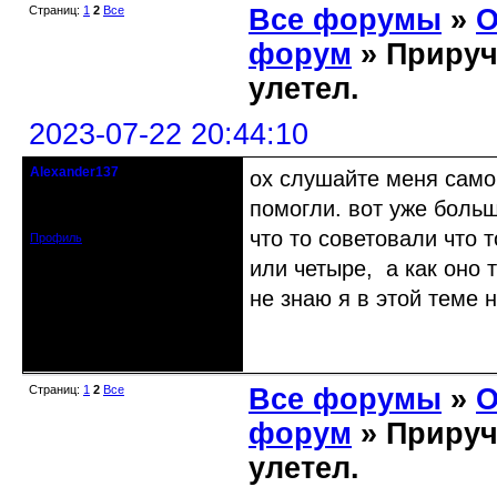
Страниц:
1
2
Все
Все форумы
»
О
форум
» Прируч
улетел.
2023-07-22 20:44:10
Alexander137
ох слушайте меня самог
гость клуба
помогли. вот уже боль
Зарегистрирован: 2015-01-01
Сообщений: 43
что то советовали что 
Профиль
или четыре, а как оно 
не знаю я в этой теме 
Неактивен
Страниц:
1
2
Все
Все форумы
»
О
форум
» Прируч
улетел.