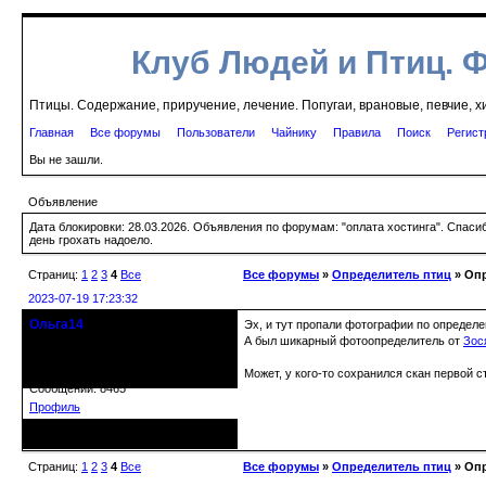
Клуб Людей и Птиц. 
Птицы. Содержание, приручение, лечение. Попугаи, врановые, певчие, х
Главная
Все форумы
Пользователи
Чайнику
Правила
Поиск
Регист
Вы не зашли.
Объявление
Дата блокировки: 28.03.2026. Объявления по форумам: "оплата хостинга". Спас
день грохать надоело.
Страниц:
1
2
3
4
Все
Все форумы
»
Определитель птиц
» Опр
2023-07-19 17:23:32
Ольга14
Эх, и тут пропали фотографии по определе
Действительный член клуба
А был шикарный фотоопределитель от
Зос
Может, у кого-то сохранился скан первой 
Зарегистрирован: 2015-09-30
Сообщений: 8465
Профиль
Неактивен
Страниц:
1
2
3
4
Все
Все форумы
»
Определитель птиц
» Опр