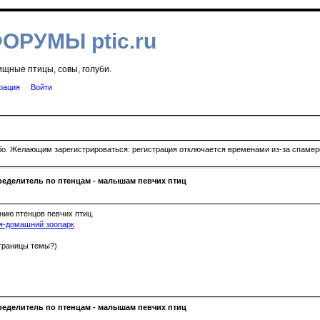
ФОРУМЫ ptic.ru
ищные птицы, совы, голуби.
рация
Войти
ибо. Желающим зарегистрироваться: регистрация отключается временами из-за спамеро
еделитель по птенцам - малышам певчих птиц
нию птенцов певчих птиц.
я-домашний зоопарк
страницы темы?)
еделитель по птенцам - малышам певчих птиц