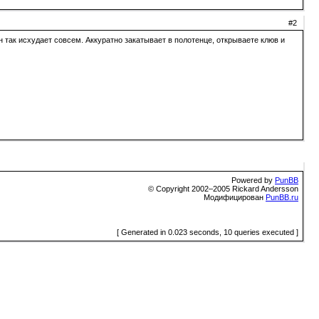
#2
н так исхудает совсем. Аккуратно закатывает в полотенце, открываете клюв и
Powered by
PunBB
© Copyright 2002–2005 Rickard Andersson
Модифицирован
PunBB.ru
[ Generated in 0.023 seconds, 10 queries executed ]