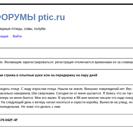
ФОРУМЫ ptic.ru
ищные птицы, совы, голуби.
рация
Войти
ибо. Желающим зарегистрироваться: регистрация отключается временами из-за спамеро
м стрижа в опытные руки или на передержку на пару дней
едить птице. С виду взрослая птица. Нашли на земле. Внешних повреждений нет. Вес
асильно накормила 10ю сверчками. Сегодня он от меня шугается. Я боюсь что он так 
еперь он меня боится. Мне его жалко. В группах в ВК мне многие писали что надо поко
На следующий день к вечеру начал носиться и скрести коробку. Вынесли на улицу, но 
онедельник. Не знаю что делать с ним.
B4A2ABAF20.MOV
679-042F-4F2F-A934-2E926F95B3FF.MOV