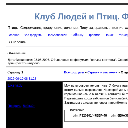
Клуб Людей и Птиц. 
Птицы. Содержание, приручение, лечение. Попугаи, врановые, певчие, х
Главная
Все форумы
Пользователи
Чайнику
Правила
Поиск
Регист
Вы не зашли.
Объявление
Дата блокировки: 28.03.2026. Объявления по форумам: "оплата хостинга". Спас
день грохать надоело.
Страниц:
1
Все форумы
»
Стрижи и ласточки
» Отда
2022-06-10 08:31:28
Likenady
Мои руки совсем не опытные! Я боюсь навр
гость клуба
потом сильно вырывался. На второй день н
Откуда: Санкт-Петербург
кормила насильно был очень контактный, т
Зарегистрирован: 2022-06-10
Первый день когда забрали он был слабый. 
Сообщений: 1
Завтра мы уезжаем вечером и вернёмся в п
Профиль
Вебсайт
Вложения
trim.F3209014-7EEF-4816-816C-0B
trim.8E9A3