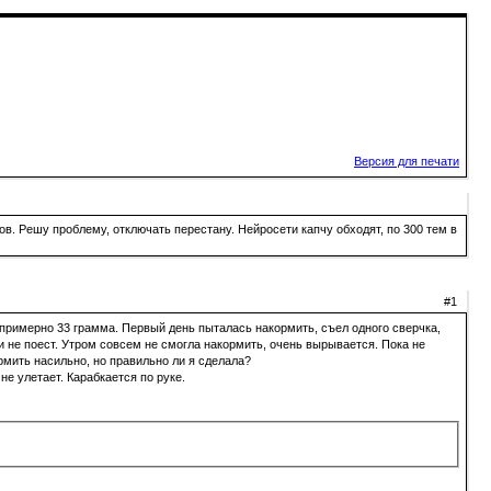
Версия для печати
в. Решу проблему, отключать перестану. Нейросети капчу обходят, по 300 тем в
#1
 примерно 33 грамма. Первый день пыталась накормить, съел одного сверчка,
и не поест. Утром совсем не смогла накормить, очень вырывается. Пока не
рмить насильно, но правильно ли я сделала?
не улетает. Карабкается по руке.