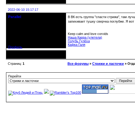
Неактивен
2022-06-10 15:17:17
Parallel
В ВК есть группа "спасти стрижа", там луч
Действительный член клуба
запихивает тушку сверчка поглубже. Я вот
Откуда: Усолье - сибирское, Ирк.
Keep calm and love corvids
обл.
Наша Карра (улетела)
Зарегистрирован: 2020-06-03
Голубь Гулёха
Сообщений: 3285
Кафка Галя
Профиль
Неактивен
Страниц:
1
Все форумы
»
Стрижи и ласточки
» Отда
Перейти