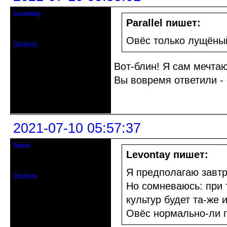
Levontay
гость клуба
Parallel пишет:
Зарегистрирован: 2021-06-08
Сообщений: 22
Овёс только лущёны
Профиль
Вот-блин! Я сам мечтаю
Вы вовремя ответили - 
Неактивен
2021-07-10 05:57:37
fusca
кандидат в члены клуба
Levontay пишет:
Зарегистрирован: 2014-07-15
Сообщений: 182
Я предполагаю завтра
Профиль
Но сомневаюсь: при 
культур будет та-же
Овёс нормально-ли 