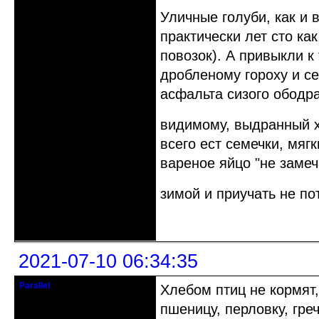
Уличные голуби, как и 
практически лет сто ка
повозок). А привыкли к 
дробленому гороху и се
асфальта сизого ободра
видимому, выдранный х
всего ест семечки, мяг
вареное яйцо "не замеч
зимой и приучать не п
Неактивен
2021-07-10 06:34:35
Parallel
Хлебом птиц не кормят
Действительный член клуба
пшеницу, перловку, греч