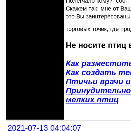
Полегчало кому?
Скажем так: мне от Ваш
это Вы заинтересованы
торговых точек, где пр
Не носите птиц 
Как разместит
Как создать т
Птичьи врачи 
Принудительное
мелких птиц
Неактивен
2021-07-13 04:04:07