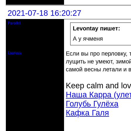
2021-07-18 16:20:27
Parallel
Действительный член клуба
Levontay пишет:
Откуда: Усолье - сибирское, Ирк.
А у ячменя
обл.
Зарегистрирован: 2020-06-03
Сообщений: 3285
Если вы про перловку, 
Профиль
лущить не умеют, зимой
самой весны летали и в
Keep calm and lov
Наша Карра (уле
Голубь Гулёха
Кафка Галя
Неактивен