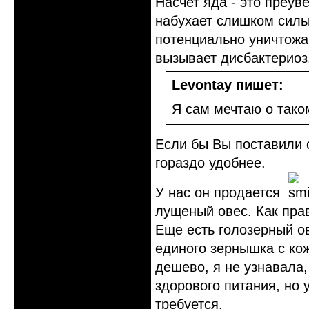
Насчет яда - это преув
набухает слишком сильн
потенциально уничтожа
вызывает дисбактериоз
Levontay пишет:
Я сам мечтаю о таком
Если бы Вы поставили 
гораздо удобнее.
У нас он продается
лущеный овес. Как пра
Еще есть голозерный ов
единого зернышка с кож
дешево, я не узнавала,
здорового питания, но 
требуется.