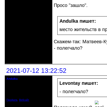
Просо "зашло".
Andulka пишет:
место жительств в 
Скажем-так: Матвеев-К
- полегчало?
Неактивен
2021-07-12 13:22:52
Andulka
Недействительный член клуба
Levontay пишет:
Откуда: Санкт-Петербург
- полегчало?
Зарегистрирован: 2008-04-07
Сообщений: 3494
Профиль
Вебсайт