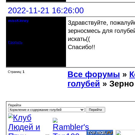
2022-11-21 16:26:00
missKinney
Здравствуйте, пожалуйс
гость клуба
зерносмесь для голубе
Откуда: г. Москва
Зарегистрирован: 2014-06-11
Сообщений: 81
искать((
Профиль
Спасибо!!
Неактивен
Страниц:
1
Все форумы
»
К
голубей
» Зерно
Перейти