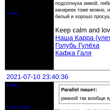
Откуда: Усолье - сибирское, Ирк.
подсолнуха зимой, либ
обл.
Зарегистрирован: 2020-06-03
канареек тоже можно, н
Сообщений: 3285
Профиль
белый и хорошо просуш
Keep calm and lov
Наша Карра (уле
Голубь Гулёха
Кафка Галя
Неактивен
2021-07-10 23:40:36
Andulka
Недействительный член клуба
Parallel пишет:
Откуда: Санкт-Петербург
ржаной так вообще я
Зарегистрирован: 2008-04-07
Сообщений: 3494
Профиль
Вебсайт