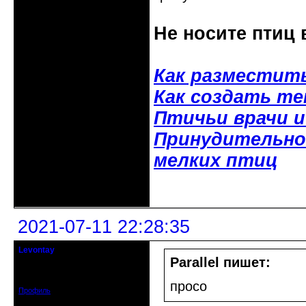
Не носите птиц 
Как разместит
Как создать т
Птичьи врачи 
Принудительное
мелких птиц
Неактивен
2021-07-11 22:28:35
Levontay
гость клуба
Parallel пишет:
Зарегистрирован: 2021-06-08
Сообщений: 22
просо
Профиль