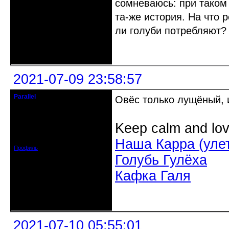
сомневаюсь: при таком 
та-же история. На что
ли голуби потребляют?
Неактивен
2021-07-09 23:58:57
Parallel
Овёс только лущёный, 
Действительный член клуба
Откуда: Усолье - сибирское, Ирк.
Keep calm and lov
обл.
Зарегистрирован: 2020-06-03
Сообщений: 3285
Наша Карра (уле
Профиль
Голубь Гулёха
Кафка Галя
Неактивен
2021-07-10 05:55:01