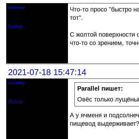
Levontay
Что-то просо "быстро н
гость клуба
тот".
Зарегистрирован: 2021-06-08
Сообщений: 22
Профиль
С жолтой поверхности о
что-то со зрением, точ
Неактивен
2021-07-18 15:47:14
Levontay
гость клуба
Parallel пишет:
Зарегистрирован: 2021-06-08
Сообщений: 22
Овёс только лущёны
Профиль
А у ячменя и подсолне
пищевод выдерживает?
Неактивен