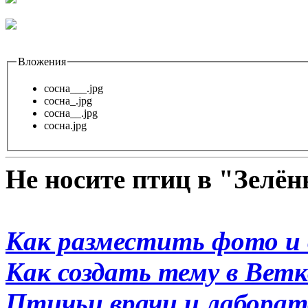
Вложения
сосна___.jpg
сосна_.jpg
сосна__.jpg
сосна.jpg
Не носите птиц в "Зелё
Как разместить фото и 
Как создать тему в Вет
Птичьи врачи и лабора