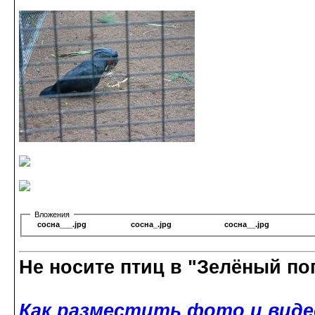
Вложения
сосна___.jpg
сосна_.jpg
сосна__.jpg
Не носите птиц в "Зелёный по
Как разместить фото и виде