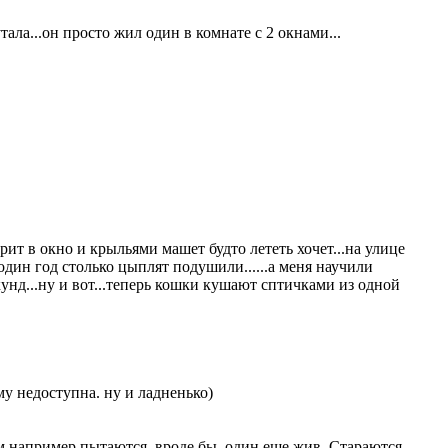
тала...он просто жил один в комнате с 2 окнами...
рит в окно и крыльями машет будто лететь хочет...на улице
.один год столько цыплят подушили......а меня научили
унд...ну и вот...теперь кошки кушают сптичками из одной
му недоступна. ну и ладненько)
ам например пытаются. вроде бы, один еще жив. Стараются