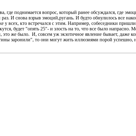
а, где поднимается вопрос, который ранее обсуждался, где эмоц
ый раз. И снова взрыв эмоций,ругань. И будто обнулилось все нак
е у всех, кто встречался с этим. Например, собеседники пришл
утся, будет "опять 25"- и злость на то, что все было напрасно. 
ы, это же было. И, совсем уж экзотичное явление бывает, даже 
тины заронили", то они могут жить иллюзиями порой успешно, 