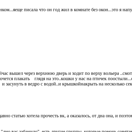
ом...яеще писала что он год жил в комнате без окон...это я напу
йчас вышел через верхнюю дверь и ходит по верху вольера ..смот
.хочется плакать глядя на это..кошки у нас на птичек поостыли..
 и засунуть в ведро с водой..и крышкойнакрыть на несколько сек
вно статью хотела прочесть вк, а оказалось, от дна она, и поэто
 "дно вас забанило". есть другие группы, которые помочь совят