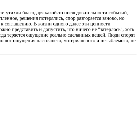
ии утихли благодаря какой-то последовательности событий,
опленное, решения потерялись, спор разгорается заново, но
и к соглашению. В жизни одного далее эти ценности
Можно представить и допустить, что ничего не "затерлось", хоть
когда теряется ощущение реально сделанных вещей. Люди спорят
но вот ощущения настоящего, материального и незыблемого, не