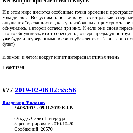
Re: Вопрос про членство в Клубе.
И в этом мире имеются особенные точки времени и пространств
хода диалога. Все успокоились...и вдруг в этот раз-как в перв
ощущения "сделанности", как у психбольных, примерно такое ж
обнулились, а второй остался при них. И если они снова пересек
что-то обнулилось, кто-то обесценил, отверг предыдущие труд
уже будучи неуверенными в своих убежлениях. Если "зерно ис
будет)
И зимой, и летом вокруг кипит интересная птичья жизнь.
Неактивен
#77
2019-02-06 02:55:56
Владимир Филатов
24.08.1952 - 09.11.2019 R.I.P.
Откуда: Санкт-Петербург
Зарегистрирован: 2010-10-20
Сообщений: 20570