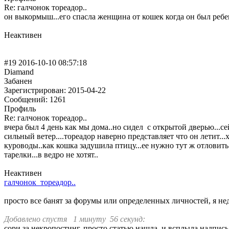
Re: галчонок тореадор..
он выкормыш...его спасла женщина от кошек когда он был ребенк
Неактивен
#19 2016-10-10 08:57:18
Diamand
Забанен
Зарегистрирован: 2015-04-22
Сообщений: 1261
Профиль
Re: галчонок тореадор..
вчера был 4 день как мы дома..но сидел с открытой дверью...се
сильный ветер....тореадор наверно представляет что он летит..
куроводы..как кошка задушила птицу...ее нужно тут ж отловить
тарелки...в ведро не хотят..
Неактивен
галчонок тореадор..
просто все банят за форумы или определенных личностей, я неда
Добавлено спустя 1 минуту 56 секунд:
сори за некропостинг. просто статью нашла, и всплыла надпись