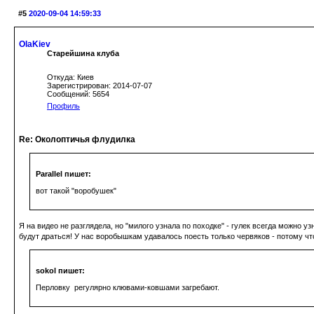
#5
2020-09-04 14:59:33
OlaKiev
Старейшина клуба
Откуда: Киев
Зарегистрирован: 2014-07-07
Сообщений: 5654
Профиль
Re: Околоптичья флудилка
Parallel пишет:
вот такой "воробушек"
Я на видео не разглядела, но "милого узнала по походке" - гулек всегда можно у
будут драться! У нас воробышкам удавалось поесть только червяков - потому что
sokol пишет:
Перловку регулярно клювами-ковшами загребают.