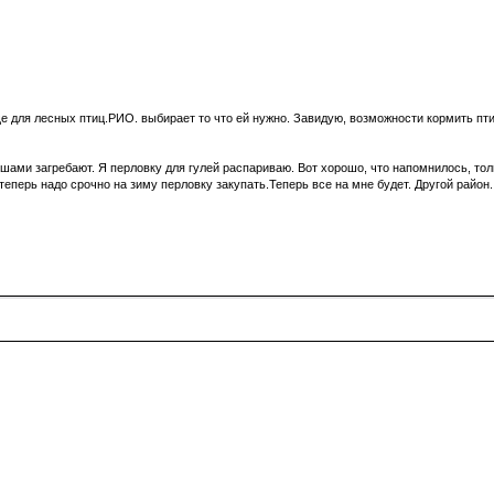
е для лесных птиц.РИО. выбирает то что ей нужно. Завидую, возможности кормить пти
ами загребают. Я перловку для гулей распариваю. Вот хорошо, что напомнилось, толь
..теперь надо срочно на зиму перловку закупать.Теперь все на мне будет. Другой район