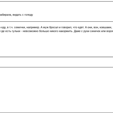
абирала, видать с голоду
ду, в т.ч. семечки, например. А муж бросал и говорил, что едят. А они, вон, ковшами, 
, где есть гульки - невозможно больше никого накормить. Даже с руки синичек или вор