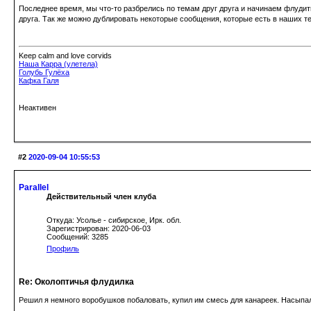
Последнее время, мы что-то разбрелись по темам друг друга и начинаем флудить
друга. Так же можно дублировать некоторые сообщения, которые есть в наших т
Keep calm and love corvids
Наша Карра (улетела)
Голубь Гулёха
Кафка Галя
Неактивен
#2
2020-09-04 10:55:53
Parallel
Действительный член клуба
Откуда: Усолье - сибирское, Ирк. обл.
Зарегистрирован: 2020-06-03
Сообщений: 3285
Профиль
Re: Околоптичья флудилка
Решил я немного воробушков побаловать, купил им смесь для канареек. Насыпал 