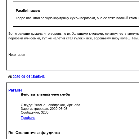
Parallel пишет:
Карре насыпал полную кормушку сухой перловки, она её тоже полный клюв н
Вот я раньше думала, что вороны, с их большими клювами, не могут есть мелкую е
перловки или семки, тут же налетит стая гулек и все, вороньему пиру копец. Там
Неактивен
#6
2020-09-04 15:05:43
Parallel
Действительный член клуба
Откуда: Усолье - сибирское, Ирк. обл.
Зарегистрирован: 2020-06-03
Сообщений: 3285
Профиль
Re: Околоптичья флудилка