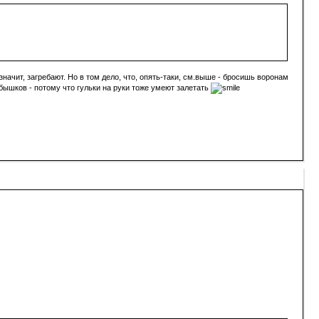
значит, загребают. Но в том дело, что, опять-таки, см.выше - бросишь воронам
обышков - потому что гульки на руки тоже умеют залетать