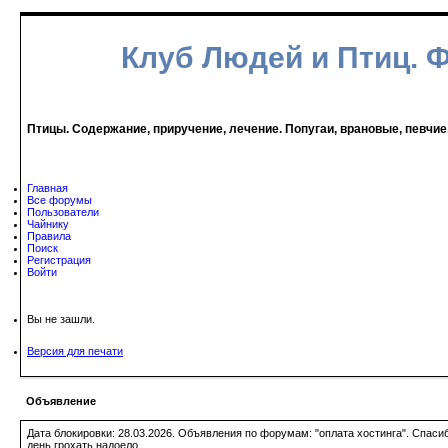
Клуб Людей и Птиц. 
Птицы. Содержание, приручение, лечение. Попугаи, врановые, певчие
Главная
Все форумы
Пользователи
Чайнику
Правила
Поиск
Регистрация
Войти
Вы не зашли.
Версия для печати
Объявление
Дата блокировки: 28.03.2026. Объявления по форумам: "оплата хостинга". Спас
день грохать надоело.