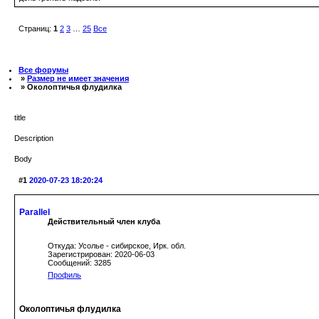
Страниц:
1
2
3
…
25
Все
Все форумы
»
Размер не имеет значения
» Околоптичья флудилка
title
Description
Body
#1
2020-07-23 18:20:24
Parallel
Действительный член клуба
Откуда: Усолье - сибирское, Ирк. обл.
Зарегистрирован: 2020-06-03
Сообщений: 3285
Профиль
Околоптичья флудилка