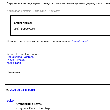
Пару недель назад видел странную ворону, летала от дерева к дереву и постоянно
Добавлено спустя 2 минуты 11 секунд:
Parallel пишет:
такой "воробушек"
Странно, не та ссылка вставилась, вот правильная
"воробушек"
Keep calm and love corvids
Наша Карра (улетела)
Голубь Гулёха
Кафка Галя
Неактивен
#3
2020-09-04 11:09:01
sokol
Старейшина клуба
Откуда: г. Санкт-Петербург