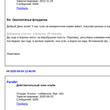
Зарегистрирован: 2012-11-29
Сообщений: 5094
Профиль
Re: Околоптичья флудилка
Добрый День всем! У нас гуля на канареечном корме живет, покупаю разные и ещ
Добавлено спустя 4 минуты 44 секунды:
Да, еще и вороны могут за воробушков поесть. Перловку регулярно клювами-ковш
последние три года, я мелких кормлю, она гуле, а ворон на пару. Вспомнила! фу.
Неактивен
#4
2020-09-04 13:46:09
Parallel
Действительный член клуба
Откуда: Усолье - сибирское, Ирк. обл.
Зарегистрирован: 2020-06-03
Сообщений: 3285
Профиль