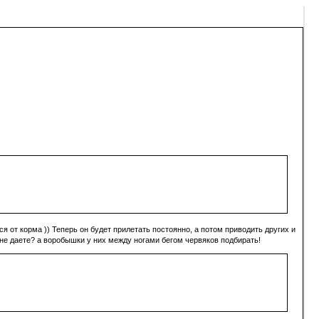
ся от корма )) Теперь он будет прилетать постоянно, а потом приводить других и
 мне даете? а воробышки у них между ногами бегом червяков подбирать!