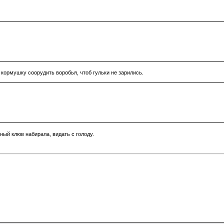
 кормушку соорудить воробья, чтоб гульки не зарились.
ый клюв набирала, видать с голоду.