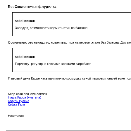
Re: Околоптичья флудилка
sokol пишет:
Завидую, возможности кормить птиц на балконе
К сожалению это ненадолго, новая квартира на первом этаже без балкона. Думаю
sokol пишет:
Перловку регулярно клювами-ковшами загребают
Я первый день Карре насыпал полную кормушку сухой перловки, она её тоже полн
Keep calm and love corvids
Наша Карра (улетела)
Голубь Гулёха
Кафка Галя
Неактивен