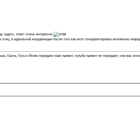
ду гадать, ответ очень интересен
 птиц, и идеальной координации после того как мозг откорректировал мгновенно инфо
а, Грача, Гога и Лёлик передают вам привет, голуби привет не передают, они вас игн