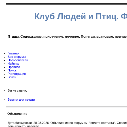
Клуб Людей и Птиц. 
Птицы. Содержание, приручение, лечение. Попугаи, врановые, певчие
Главная
Все форумы
Пользователи
Чайнику
Правила
Поиск
Регистрация
Войти
Вы не зашли.
Версия для печати
Объявление
Дата блокировки: 28.03.2026. Объявления по форумам: "оплата хостинга". Спас
день грохать надоело.