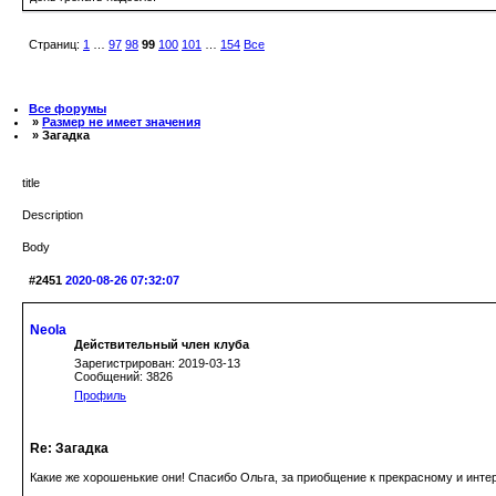
Страниц:
1
…
97
98
99
100
101
…
154
Все
Все форумы
»
Размер не имеет значения
» Загадка
title
Description
Body
#2451
2020-08-26 07:32:07
Neola
Действительный член клуба
Зарегистрирован: 2019-03-13
Сообщений: 3826
Профиль
Re: Загадка
Какие же хорошенькие они! Спасибо Ольга, за приобщение к прекрасному и инт