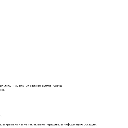
я этих птиц внутри стаи во время полета.
рон.
я!
ахали крыльями и не так активно передавали информацию соседям.