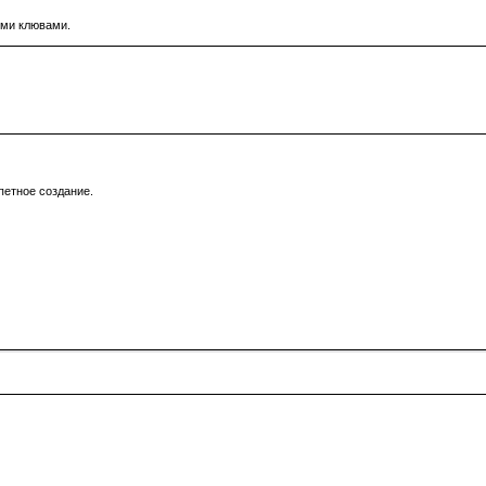
ыми клювами.
петное создание.