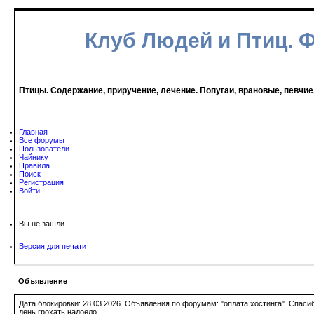
Клуб Людей и Птиц. 
Птицы. Содержание, приручение, лечение. Попугаи, врановые, певчие
Главная
Все форумы
Пользователи
Чайнику
Правила
Поиск
Регистрация
Войти
Вы не зашли.
Версия для печати
Объявление
Дата блокировки: 28.03.2026. Объявления по форумам: "оплата хостинга". Спас
день грохать надоело.