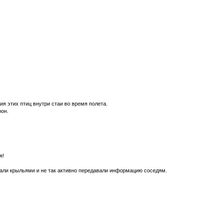
я этих птиц внутри стаи во время полета.
рон.
я!
ахали крыльями и не так активно передавали информацию соседям.