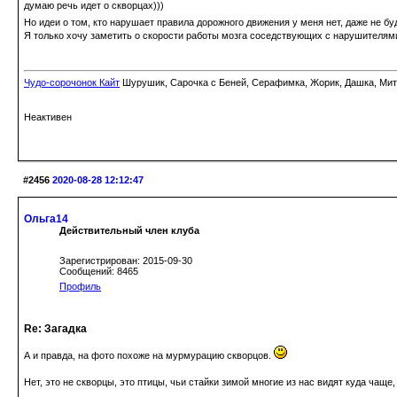
думаю речь идет о скворцах)))
Но идеи о том, кто нарушает правила дорожного движения у меня нет, даже не бу
Я только хочу заметить о скорости работы мозга соседствующих с нарушителями
Чудо-сорочонок Кайт
Шурушик, Сарочка с Беней, Серафимка, Жорик, Дашка, Митьк
Неактивен
#2456
2020-08-28 12:12:47
Ольга14
Действительный член клуба
Зарегистрирован: 2015-09-30
Сообщений: 8465
Профиль
Re: Загадка
А и правда, на фото похоже на мурмурацию скворцов.
Нет, это не скворцы, это птицы, чьи стайки зимой многие из нас видят куда чаще,