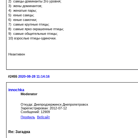
2) самцы-доминанты 2го уровня;
3) жены доминантов;
4) женатые пары;
5) юные самцы;
6) юные самочки;
7) самые крупные птицы;
8) самые ярко окрашенные птицы;
9) самые общительные птицы;
10) взрослые птицы-одиночки.
Неактивен
#2455
2020-08-28 11:14:16
innochka
Moderator
Откуда: Днепродзержинск Днепропетровск
Зарегистрирован: 2012-07-12
Сообщений: 12909
Профиль
Вебсайт
Re: Загадка