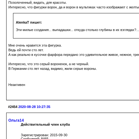
Позолоченный, видать, для красоты.
Интересно, что фигурки ворон, да и ворон в мультиках часто изображают с желт
AlenkaT пишет:
Эти милые создания... выпадашки... откуда столько глубины в их взглядах?...
Мне очень нравится эта фигурка.
Ведь ей почти сто лет.
А как реально в кусочке фарфора передано это удивительное живое, нежное, тре
Интересно, что это серый вороненок, а не черный.
В Германии сто лет назад, видимо, жили серые вороны.
Неактивен
#2454
2020-08-28 10:27:35
Ольга14
Действительный член клуба
Зарегистрирован: 2015-09-30
Сообщений: 8465