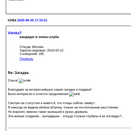
#2452
2020-08-26 17:10:51
AlenkaT
кандидат в члены клуба
Откуда: Москва
Зарегистрирован: 2016-05-22
Сообщений: 295
Профиль
Re: Загадка
Ольга!
Благодарю за интереснейшую серию загадок и подарки!
Было интересно и хочется продолжения
Смотрю на статуэтки и кажется, что птицы сейчас оживут.
Я никогда не видела вблизи вОрона, только на почтительном расстоянии.
Но воронят, именно таких малышей в руках держала.
Эти милые создания... выпадашки... откуда столько глубины в их взглядах?...