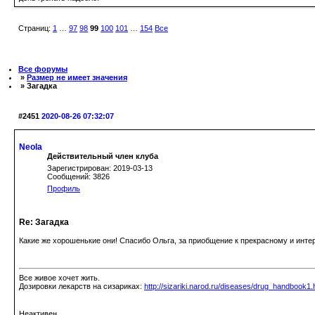
Страниц:
1
…
97
98
99
100
101
…
154
Все
Все форумы
»
Размер не имеет значения
» Загадка
#2451
2020-08-26 07:32:07
Neola
Действительный член клуба
Зарегистрирован: 2019-03-13
Сообщений: 3826
Профиль
Re: Загадка
Какие же хорошенькие они! Спасибо Ольга, за приобщение к прекрасному и инт
Все живое хочет жить.
Дозировки лекарств на сизариках:
http://sizariki.narod.ru/diseases/drug_handbook1.
Неактивен