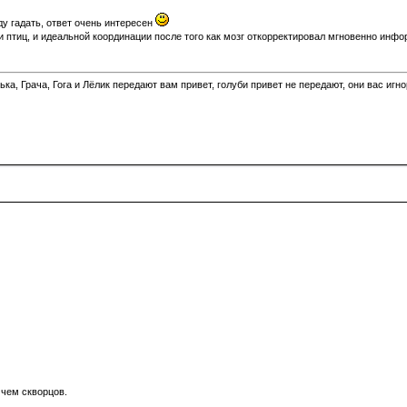
ду гадать, ответ очень интересен
 птиц, и идеальной координации после того как мозг откорректировал мгновенно инфо
а, Грача, Гога и Лёлик передают вам привет, голуби привет не передают, они вас игн
 чем скворцов.