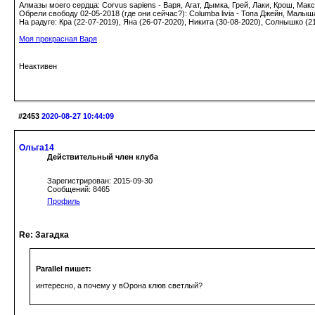
Алмазы моего сердца: Corvus sapiens - Варя, Агат, Дымка, Грей, Лаки, Крош, Макс;
Обрели свободу 02-05-2018 (где они сейчас?): Columba livia - Топа Джейн, Малыш
На радуге: Кра (22-07-2019), Яна (26-07-2020), Никита (30-08-2020), Солнышко (2
Моя прекрасная Варя
Неактивен
#2453
2020-08-27 10:44:09
Ольга14
Действительный член клуба
Зарегистрирован: 2015-09-30
Сообщений: 8465
Профиль
Re: Загадка
Parallel пишет:
интересно, а почему у вОрона клюв светлый?