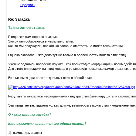
Профиль
Re: Загадка
Тайна одной стайки.
Птицы эти нам хорошо знакомы.
Зимой они собираются в немалые стайки.
Как-то мы обсуждали, насколько забавно смотреть на полет такой стайки.
Однако оказалось, что дело тут не только в особенностях полета этих птиц.
Ученые задались вопросом изучить, как происходит координация и взаимодействи
Для этого они надели на птиц кольца и установили несколько камер с разных сто
Вот так выглядел полет отдельных птиц в общей стае:
Результаты оказались неожиданными - внутри стаи были нарушители спокойстви
Эти птицы не так тщательно, как другие, выполняли законы стаи - медленнее м
О каких птицах загадка?
Кто оказался нарушителями общих правил?
1) самцы-доминанты