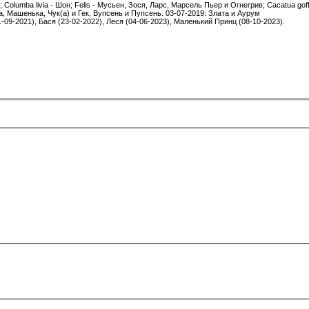
 Columba livia - Шон; Felis - Мусьен, Зося, Ларс, Марсель Пьер и Огнегрив; Cacatua gof
а, Машенька, Чук(а) и Гек, Вупсень и Пупсень. 03-07-2019: Злата и Аурум
1-09-2021), Бася (23-02-2022), Леся (04-06-2023), Маленький Принц (08-10-2023).