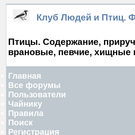
Клуб Людей и Птиц. 
Птицы. Содержание, прируче
врановые, певчие, хищные 
Главная
Все форумы
Пользователи
Чайнику
Правила
Поиск
Регистрация