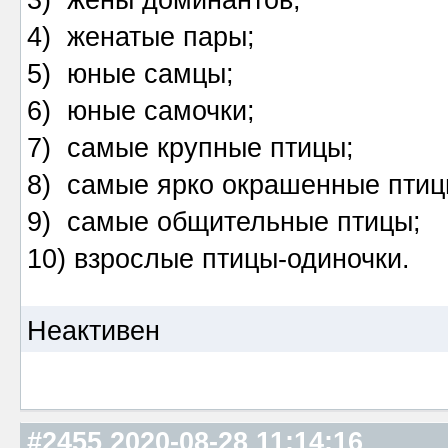
3) жены доминантов;
4) женатые пары;
5) юные самцы;
6) юные самочки;
7) самые крупные птицы;
8) самые ярко окрашенные птиц
9) самые общительные птицы;
10) взрослые птицы-одиночки.
Неактивен
#2455
2020-08-28 11:14:16