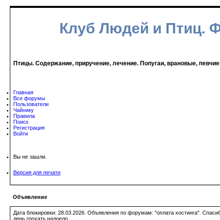
Клуб Людей и Птиц. 
Птицы. Содержание, приручение, лечение. Попугаи, врановые, певчие
Главная
Все форумы
Пользователи
Чайнику
Правила
Поиск
Регистрация
Войти
Вы не зашли.
Версия для печати
Объявление
Дата блокировки: 28.03.2026. Объявления по форумам: "оплата хостинга". Спас
день грохать надоело.