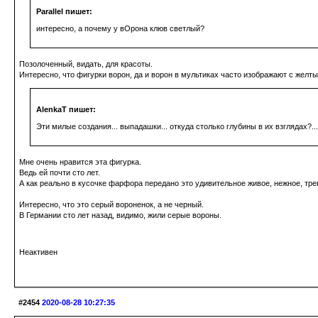
Parallel пишет:
интересно, а почему у вОрона клюв светлый?
Позолоченный, видать, для красоты.
Интересно, что фигурки ворон, да и ворон в мультиках часто изображают с желт
AlenkaT пишет:
Эти милые создания... выпадашки... откуда столько глубины в их взглядах?...
Мне очень нравится эта фигурка.
Ведь ей почти сто лет.
А как реально в кусочке фарфора передано это удивительное живое, нежное, тре
Интересно, что это серый вороненок, а не черный.
В Германии сто лет назад, видимо, жили серые вороны.
Неактивен
#2454
2020-08-28 10:27:35