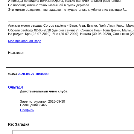
Я никогда не видела вблизи вОрона, только на почтительном расстоянии.
Но воронят, именно таких малышей в руках держала.
Эти милые создания... выпадашки... откуда столько глубины в их взглядах?...
Алмазы моего сердца: Corvus sapiens - Варя, Агат, Дымка, Грей, Лаки, Крош, Макс;
Обрели свободу 02-05-2018 (где они сейчас?): Columba livia - Топа Джейн, Малыш
На радуге: Кра (22-07-2019), Яна (26-07-2020), Никита (30-08-2020), Солнышко (2
Моя прекрасная Варя
Неактивен
#2453
2020-08-27 10:44:09
Ольга14
Действительный член клуба
Зарегистрирован: 2015-09-30
Сообщений: 8465
Профиль
Re: Загадка