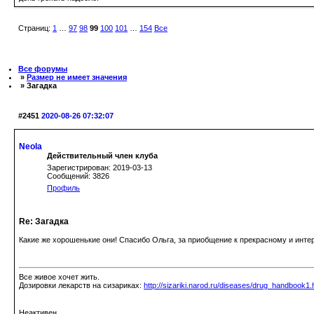
Страниц:
1
…
97
98
99
100
101
…
154
Все
Все форумы
»
Размер не имеет значения
» Загадка
#2451
2020-08-26 07:32:07
Neola
Действительный член клуба
Зарегистрирован: 2019-03-13
Сообщений: 3826
Профиль
Re: Загадка
Какие же хорошенькие они! Спасибо Ольга, за приобщение к прекрасному и инт
Все живое хочет жить.
Дозировки лекарств на сизариках:
http://sizariki.narod.ru/diseases/drug_handbook1.
Неактивен