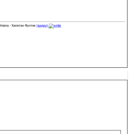
finiana - Капитан Фунтик
(видео)