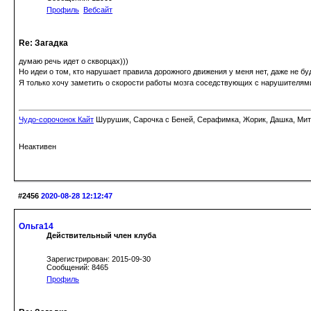
Профиль
Вебсайт
Re: Загадка
думаю речь идет о скворцах)))
Но идеи о том, кто нарушает правила дорожного движения у меня нет, даже не бу
Я только хочу заметить о скорости работы мозга соседствующих с нарушителями
Чудо-сорочонок Кайт
Шурушик, Сарочка с Беней, Серафимка, Жорик, Дашка, Митьк
Неактивен
#2456
2020-08-28 12:12:47
Ольга14
Действительный член клуба
Зарегистрирован: 2015-09-30
Сообщений: 8465
Профиль