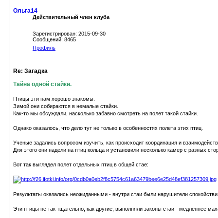
Ольга14
Действительный член клуба
Зарегистрирован: 2015-09-30
Сообщений: 8465
Профиль
Re: Загадка
Тайна одной стайки.
Птицы эти нам хорошо знакомы.
Зимой они собираются в немалые стайки.
Как-то мы обсуждали, насколько забавно смотреть на полет такой стайки.
Однако оказалось, что дело тут не только в особенностях полета этих птиц.
Ученые задались вопросом изучить, как происходит координация и взаимодействи
Для этого они надели на птиц кольца и установили несколько камер с разных сто
Вот так выглядел полет отдельных птиц в общей стае:
Результаты оказались неожиданными - внутри стаи были нарушители спокойстви
Эти птицы не так тщательно, как другие, выполняли законы стаи - медленнее м