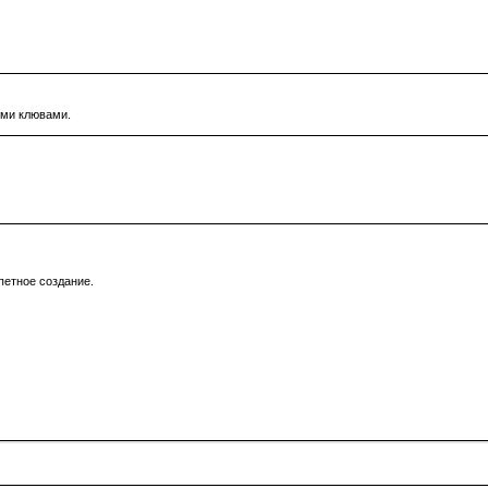
ыми клювами.
петное создание.