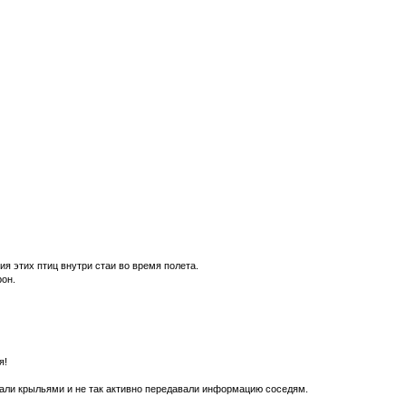
я этих птиц внутри стаи во время полета.
рон.
я!
ахали крыльями и не так активно передавали информацию соседям.