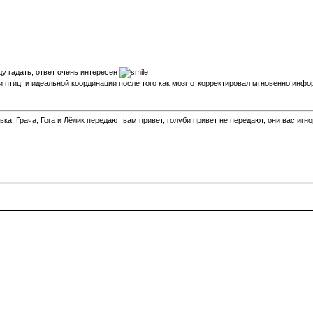
ду гадать, ответ очень интересен
 птиц, и идеальной координации после того как мозг откорректировал мгновенно инфо
а, Грача, Гога и Лёлик передают вам привет, голуби привет не передают, они вас игн