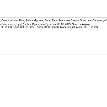
 Columba livia - Шон; Felis - Мусьен, Зося, Ларс, Марсель Пьер и Огнегрив; Cacatua gof
а, Машенька, Чук(а) и Гек, Вупсень и Пупсень. 03-07-2019: Злата и Аурум
1-09-2021), Бася (23-02-2022), Леся (04-06-2023), Маленький Принц (08-10-2023).