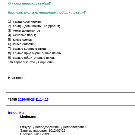
О каких птицах загадка?
Кто оказался нарушителями общих правил?
1) самцы-доминанты
2) самцы-доминанты 2го уровня;
3) жены доминантов;
4) женатые пары;
5) юные самцы;
6) юные самочки;
7) самые крупные птицы;
8) самые ярко окрашенные птицы;
9) самые общительные птицы;
10) взрослые птицы-одиночки.
Неактивен
#2455
2020-08-28 11:14:16
innochka
Moderator
Откуда: Днепродзержинск Днепропетровск
Зарегистрирован: 2012-07-12
Сообщений: 12909