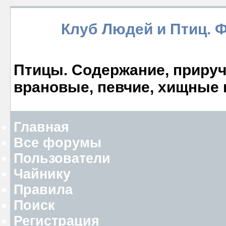
Клуб Людей и Птиц. 
Птицы. Содержание, прируче
врановые, певчие, хищные 
Главная
Все форумы
Пользователи
Чайнику
Правила
Поиск
Регистрация