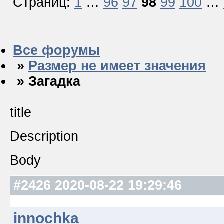
Страниц:
1
…
96
97
98
99
100
…
Все форумы
»
Размер не имеет значения
» Загадка
title
Description
Body
#2426
2020-08-22 19:29:46
innochka