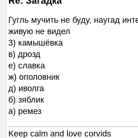
Re: Загадка
Гугль мучить не буду, наугад ин
живую не видел
3) камышёвка
в) дрозд
е) славка
ж) ополовник
д) иволга
б) зяблик
а) ремез
Keep calm and love corvids