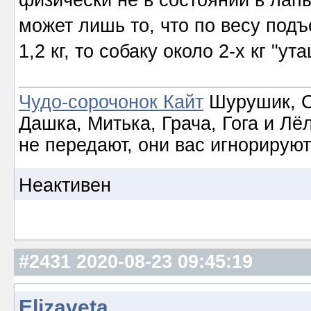
физически не в состоянии в лапы
может лишь то, что по весу подъ
1,2 кг, то собаку около 2-х кг "ута
Чудо-сорочонок Кайт
Шурушик, С
Дашка, Митька, Грача, Гога и Лё
не передают, они вас игнорируют
Неактивен
#2431
2020-08-23 09:45:19
Elizaveta