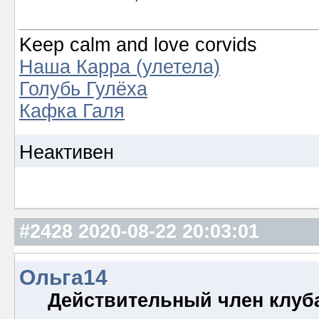
Keep calm and love corvids
Наша Карра (улетела)
Голубь Гулёха
Кафка Галя
Неактивен
#2428
2020-08-22 20:03:01
Ольга14
Действительный член клуб