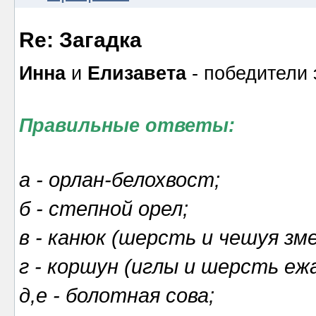
Re: Загадка
Инна
и
Елизавета
- победители 
Правильные ответы:
а - орлан-белохвост;
б - степной орел;
в - канюк (шерсть и чешуя зме
г - коршун (иглы и шерсть ежа
д,е - болотная сова;