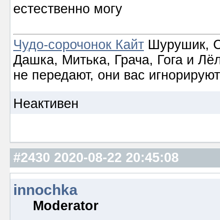
естественно могу
Чудо-сорочонок Кайт
Шурушик, С
Дашка, Митька, Грача, Гога и Лё
не передают, они вас игнорируют
Неактивен
#2430
2020-08-22 20:45:08
innochka
Moderator