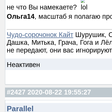
не что Вы намекаете?
Ольга14
, масштаб я полагаю пр
Чудо-сорочонок Кайт
Шурушик, С
Дашка, Митька, Грача, Гога и Лё
не передают, они вас игнорируют
Неактивен
#2427
2020-08-22 19:55:27
Parallel