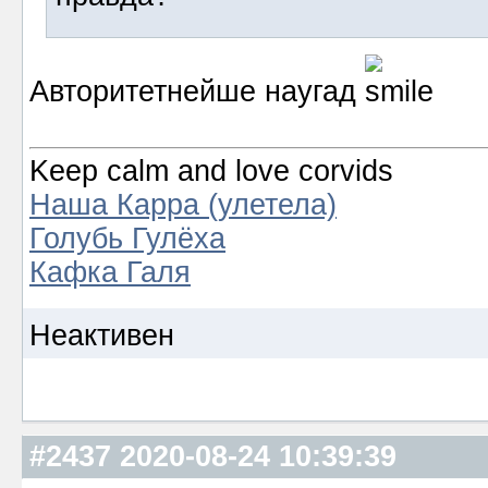
Авторитетнейше наугад
Keep calm and love corvids
Наша Карра (улетела)
Голубь Гулёха
Кафка Галя
Неактивен
#2437
2020-08-24 10:39:39