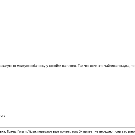
какую-то мелкую собачонку у хозяйки на пляже. Так что если это чайкина погадка, то 
могу
а, Грача, Гога и Лёлик передают вам привет, голуби привет не передают, они вас игн