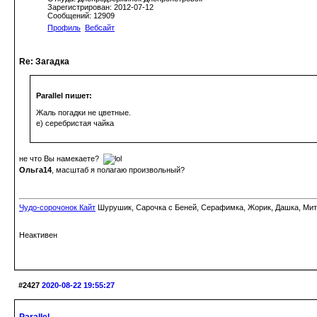
Зарегистрирован: 2012-07-12
Сообщений: 12909
Профиль
Вебсайт
Re: Загадка
Parallel пишет:
Жаль погадки не цветные.
е) серебристая чайка
не что Вы намекаете?
Ольга14
, масштаб я полагаю произвольный?
Чудо-сорочонок Кайт
Шурушик, Сарочка с Беней, Серафимка, Жорик, Дашка, Митьк
Неактивен
#2427
2020-08-22 19:55:27
Parallel