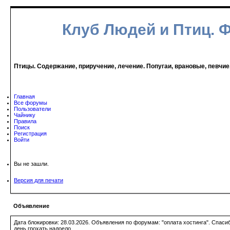
Клуб Людей и Птиц. 
Птицы. Содержание, приручение, лечение. Попугаи, врановые, певчие
Главная
Все форумы
Пользователи
Чайнику
Правила
Поиск
Регистрация
Войти
Вы не зашли.
Версия для печати
Объявление
Дата блокировки: 28.03.2026. Объявления по форумам: "оплата хостинга". Спас
день грохать надоело.