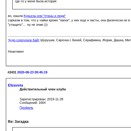
где-то у меня была история
во, нашла
Курьезы или "птицы и люди"
сарказм в том, что у чайки кроме "лапок", у них еще и ласты, она физически не в
"утащить".... ну не знаю )))
Чудо-сорочонок Кайт
Шурушик, Сарочка с Беней, Серафимка, Жорик, Дашка, Митьк
Неактивен
#2431
2020-08-23 09:45:19
Elizaveta
Действительный член клуба
Зарегистрирован: 2019-11-28
Сообщений: 1664
Профиль
Re: Загадка