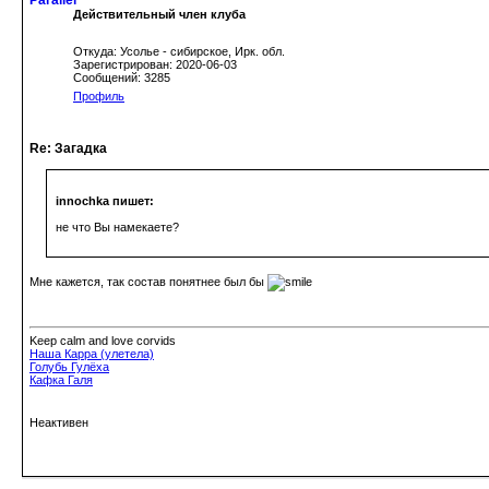
Действительный член клуба
Откуда: Усолье - сибирское, Ирк. обл.
Зарегистрирован: 2020-06-03
Сообщений: 3285
Профиль
Re: Загадка
innochka пишет:
не что Вы намекаете?
Мне кажется, так состав понятнее был бы
Keep calm and love corvids
Наша Карра (улетела)
Голубь Гулёха
Кафка Галя
Неактивен