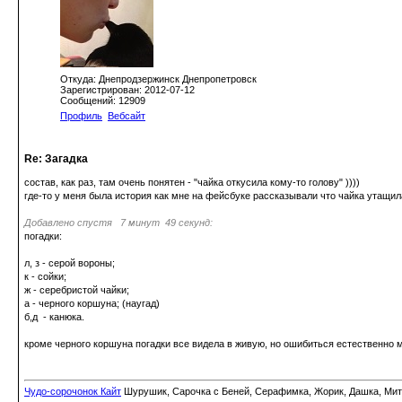
Откуда: Днепродзержинск Днепропетровск
Зарегистрирован: 2012-07-12
Сообщений: 12909
Профиль
Вебсайт
Re: Загадка
состав, как раз, там очень понятен - "чайка откусила кому-то голову" ))))
где-то у меня была история как мне на фейсбуке рассказывали что чайка утащила 
Добавлено спустя 7 минут 49 секунд:
погадки:
л, з - серой вороны;
к - сойки;
ж - серебристой чайки;
а - черного коршуна; (наугад)
б,д - канюка.
кроме черного коршуна погадки все видела в живую, но ошибиться естественно 
Чудо-сорочонок Кайт
Шурушик, Сарочка с Беней, Серафимка, Жорик, Дашка, Митьк