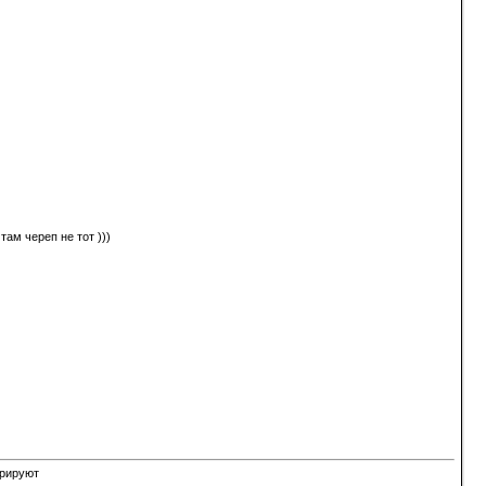
там череп не тот )))
орируют