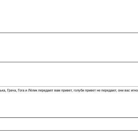
а, Грача, Гога и Лёлик передают вам привет, голуби привет не передают, они вас игн