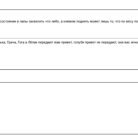
 состоянии в лапы захватить что либо, а клювом поднять может лишь то, что по весу под
а, Грача, Гога и Лёлик передают вам привет, голуби привет не передают, они вас игн