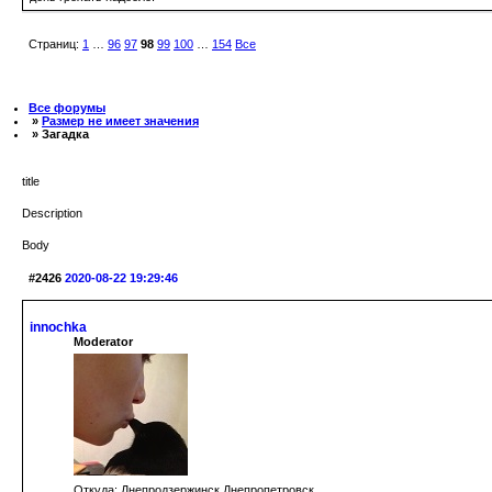
Страниц:
1
…
96
97
98
99
100
…
154
Все
Все форумы
»
Размер не имеет значения
» Загадка
title
Description
Body
#2426
2020-08-22 19:29:46
innochka
Moderator
Откуда: Днепродзержинск Днепропетровск