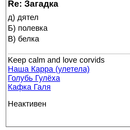
Re: Загадка
д) дятел
Б) полевка
В) белка
Keep calm and love corvids
Наша Карра (улетела)
Голубь Гулёха
Кафка Галя
Неактивен