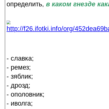
определить,
в каком гнезде ка
- славка;
- ремез;
- зяблик;
- дрозд;
- ополовник;
- иволга;