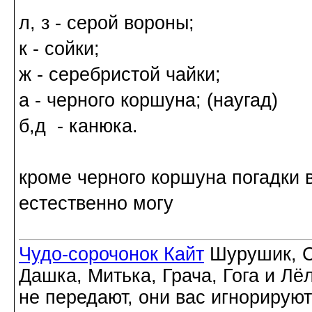
л, з - серой вороны;
к - сойки;
ж - серебристой чайки;
а - черного коршуна; (наугад)
б,д - канюка.
кроме черного коршуна погадки 
естественно могу
Чудо-сорочонок Кайт
Шурушик, С
Дашка, Митька, Грача, Гога и Лё
не передают, они вас игнорируют