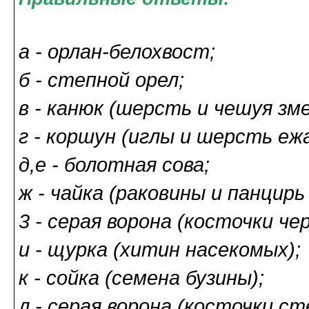
а - орлан-белохвост;
б - степной орел;
в - канюк (шерсть и чешуя зме
г - коршун (иглы и шерсть ежа
д,е - болотная сова;
ж - чайка (раковины и панцирь 
3 - серая ворона (косточки че
и - щурка (хитин насекомых);
к - сойка (семена бузины);
л - серая ворона (косточки ст