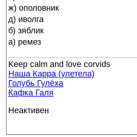
ж) ополовник
д) иволга
б) зяблик
а) ремез
Keep calm and love corvids
Наша Карра (улетела)
Голубь Гулёха
Кафка Галя
Неактивен