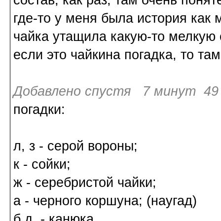
состав, как раз, там очень поняте
где-то у меня была история как
чайка утащила какую-то мелкую с
если это чайкина погадка, то там 
Добавлено спустя 7 минут 49 
погадки:
л, з - серой вороны;
к - сойки;
ж - серебристой чайки;
а - черного коршуна; (наугад)
б,д - канюка.