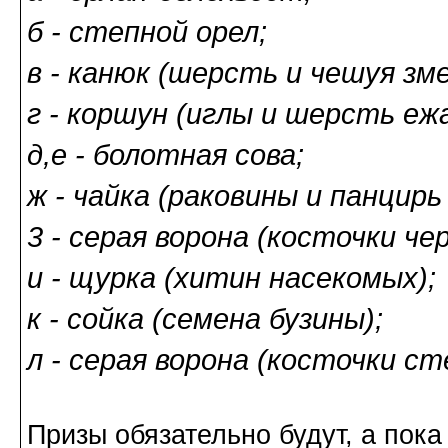
б - степной орел;
в - канюк (шерсть и чешуя зме
г - коршун (иглы и шерсть ежа
д,е - болотная сова;
ж - чайка (раковины и панцирь 
3 - серая ворона (косточки че
и - щурка (хитин насекомых);
к - сойка (семена бузины);
л - серая ворона (косточки ст
Призы обязательно будут, а по