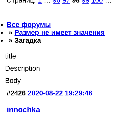
Страниц:
1
…
96
97
98
99
100
…
Все форумы
»
Размер не имеет значения
» Загадка
title
Description
Body
#2426
2020-08-22 19:29:46
innochka