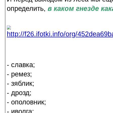
определить,
в каком гнезде ка
- славка;
- ремез;
- зяблик;
- дрозд;
- ополовник;
- иволга;