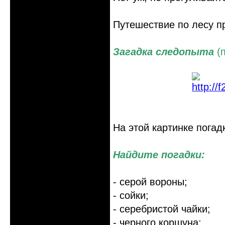
Путешествие по лесу п
Загадка следопыта
(п
На этой картинке погад
Найдите погадки:
- серой вороны;
- сойки;
- серебристой чайки;
- черного коршуна;