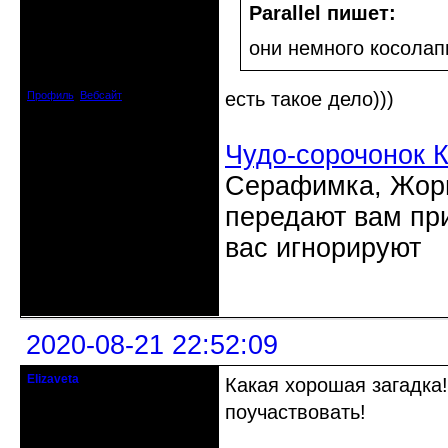
Moderator
Parallel пишет:
Откуда: Днепродзержинск
они немного косола
Днепропетровск
Зарегистрирован: 2012-07-12
Сообщений: 12909
есть такое дело)))
Профиль
Вебсайт
Чудо-сорочонок 
Серафимка, Жорик
передают вам при
вас игнорируют
Неактивен
2020-08-21 22:52:09
Elizaveta
Какая хорошая загадка!
Действительный член клуба
поучаствовать!
Зарегистрирован: 2019-11-28
Сообщений: 1664