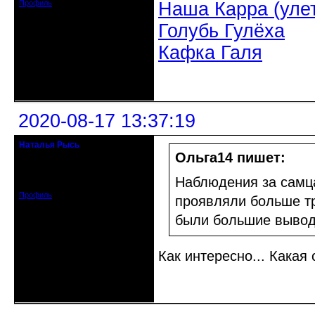
Профиль
Наша Карра (уле
Голубь Гулёха
Кафка Галя
Неактивен
2020-08-17 13:37:19
Наталья Рысь
Действительный член клуба
Ольга14 пишет:
Откуда: Заславль Беларусь
Зарегистрирован: 2015-05-27
Наблюдения за самца
Сообщений: 2188
Профиль
проявляли больше тр
были большие вывод
Как интересно... Какая 
Неактивен