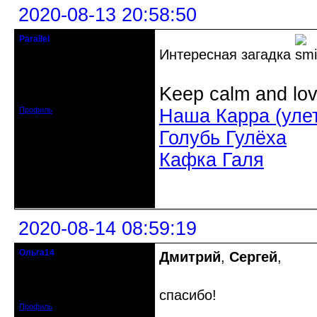
2020-08-13 20:58:50
Parallel
Действительный член клуба
Интересная загадка
Откуда: Усолье - сибирское, Ирк.
обл.
Keep calm and lov
Зарегистрирован: 2020-06-03
Сообщений: 3285
Профиль
Наша Карра (уле
Голубь Гулёха
Кафка Галя
Неактивен
2020-08-14 08:59:19
Ольга14
Дмитрий
,
Сергей
,
Действительный член клуба
Зарегистрирован: 2015-09-30
спасибо!
Сообщений: 8465
Профиль