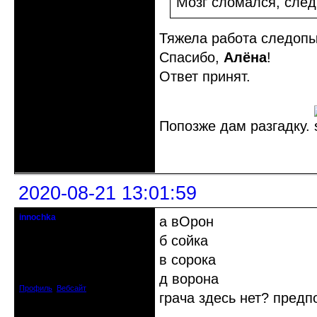
Мозг сломался, след
Тяжела работа следопыт
Спасибо,
Алёна
!
Ответ принят.
Попозже дам разгадку.
Неактивен
2020-08-21 13:01:59
innochka
а вОрон
Moderator
б сойка
Откуда: Днепродзержинск
в сорока
Днепропетровск
Зарегистрирован: 2012-07-12
д ворона
Сообщений: 12909
Профиль
Вебсайт
грача здесь нет? пред