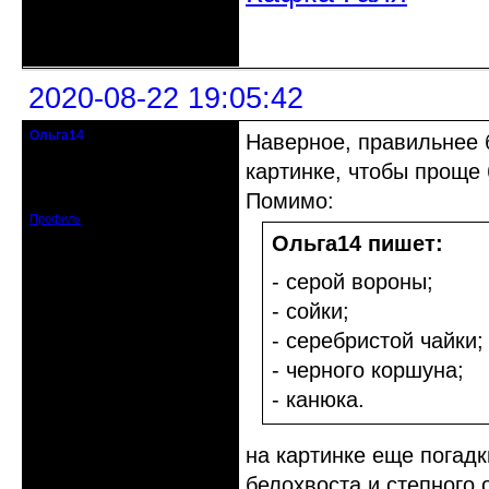
Неактивен
2020-08-22 19:05:42
Ольга14
Наверное, правильнее 
Действительный член клуба
картинке, чтобы проще
Зарегистрирован: 2015-09-30
Помимо:
Сообщений: 8465
Профиль
Ольга14 пишет:
- серой вороны;
- сойки;
- серебристой чайки;
- черного коршуна;
- канюка.
на картинке еще погадк
белохвоста и степного 