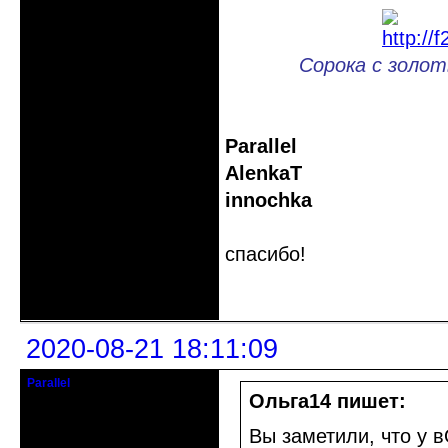
Сорока с золоты
Parallel
AlenkaT
innochka
спасибо!
Неактивен
2020-08-21 18:11:09
Parallel
Действительный член клуба
Ольга14 пишет:
Откуда: Усолье - сибирское, Ирк.
Вы заметили, что у 
обл.