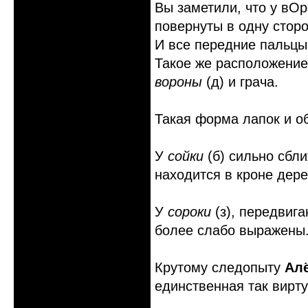
Вы заметили, что у вОр
повернуты в одну сторо
И все передние пальц
Такое же расположение
вороны
(д) и грача.
Такая форма лапок и об
У
сойки
(б) сильно сбл
находится в кроне дере
У
сороки
(з), передвиг
более слабо выражены
Крутому следопыту
Ал
единственная так вирт