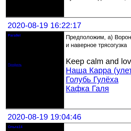
Неактивен
2020-08-19 16:22:17
Parallel
Предположим, а) Ворон, 
Действительный член клуба
и наверное трясогузка
Откуда: Усолье - сибирское, Ирк.
обл.
Зарегистрирован: 2020-06-03
Keep calm and lov
Сообщений: 3285
Профиль
Наша Карра (уле
Голубь Гулёха
Кафка Галя
Неактивен
2020-08-19 19:04:46
Ольга14
Действительный член клуба