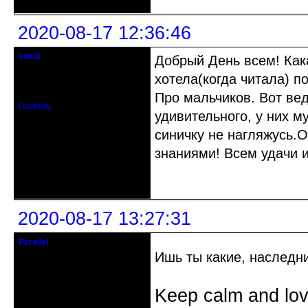
2020-08-17 12:36:46
sokol
Добрый День всем! Кака
Старейшина клуба
хотела(когда читала) п
Откуда: г. Санкт-Петербург
Зарегистрирован: 2012-11-29
Сообщений: 5094
Про мальчиков. Вот вед
Профиль
удивительного, у них му
синичку не нагляжусь.
знаниями! Всем удачи 
Неактивен
2020-08-17 13:27:31
Parallel
Действительный член клуба
Ишь ты какие, наследн
Откуда: Усолье - сибирское, Ирк.
обл.
Keep calm and lov
Зарегистрирован: 2020-06-03
Сообщений: 3285