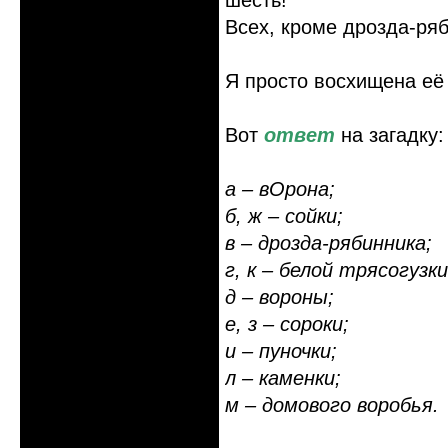
шесть!
Всех, кроме дрозда-ря
Я просто восхищена её
Вот
ответ
на загадку:
а – вОрона;
б, ж – сойки;
в – дрозда-рябинника;
г, к – белой трясогузки
д – вороны;
е, з – сороки;
и – пуночки;
л – каменки;
м – домового воробья.