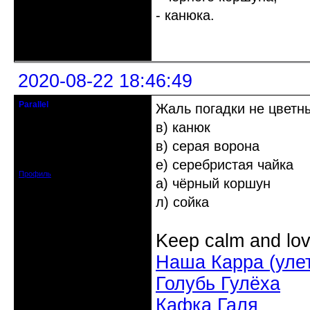
- канюка.
Неактивен
2020-08-22 18:46:49
Parallel
Жаль погадки не цветн
Действительный член клуба
в) канюк
Откуда: Усолье - сибирское, Ирк.
в) серая ворона
обл.
Зарегистрирован: 2020-06-03
е) серебристая чайка
Сообщений: 3285
Профиль
а) чёрный коршун
л) сойка
Keep calm and lov
Наша Карра (уле
Голубь Гулёха
Кафка Галя