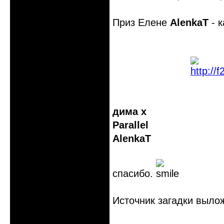
Приз Елене
AlenkaT
- к
дима х
Parallel
AlenkaT
спасибо.
Источник загадки вылож
Неактивен