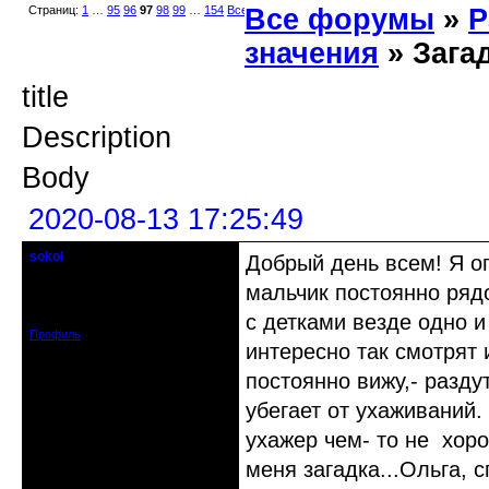
Страниц:
1
…
95
96
97
98
99
…
154
Все
Все форумы
»
Р
значения
» Зага
title
Description
Body
2020-08-13 17:25:49
sokol
Добрый день всем! Я оп
Старейшина клуба
мальчик постоянно ряд
Откуда: г. Санкт-Петербург
Зарегистрирован: 2012-11-29
Сообщений: 5094
с детками везде одно и
Профиль
интересно так смотрят 
постоянно вижу,- разду
убегает от ухаживаний.
ухажер чем- то не хоро
меня загадка...Ольга, 