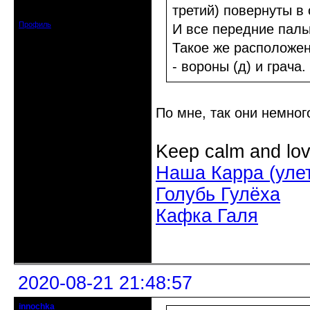
Зарегистрирован: 2020-06-03
третий) повернуты в 
Сообщений: 3285
Профиль
И все передние пал
Такое же расположен
- вороны (д) и грача.
По мне, так они немно
Keep calm and lov
Наша Карра (уле
Голубь Гулёха
Кафка Галя
Неактивен
2020-08-21 21:48:57
innochka