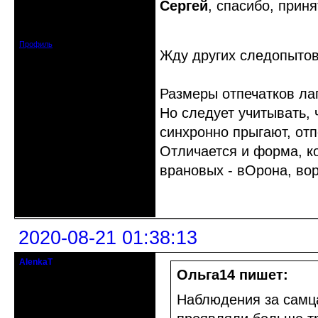
Сергей
, спасибо, прин
Зарегистрирован: 2015-09-30
Сообщений: 8465
Профиль
Жду других следопыто
Размеры отпечатков ла
Но следует учитывать, 
синхронно прыгают, отп
Отличается и форма, к
врановых - вОрона, вор
Неактивен
2020-08-21 01:38:13
AlenkaT
кандидат в члены клуба
Ольга14 пишет:
Откуда: Москва
Наблюдения за самца
Зарегистрирован: 2016-05-22
Сообщений: 295