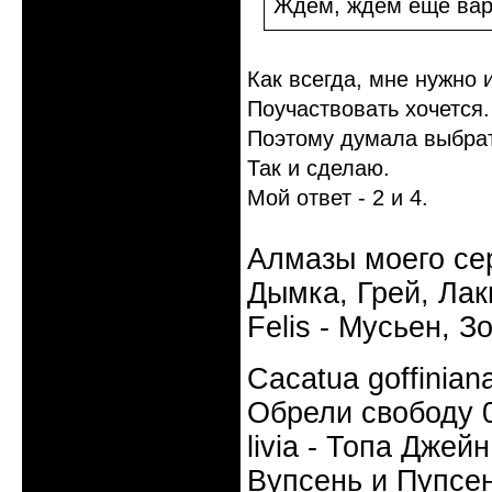
Ждем, ждем еще вар
Как всегда, мне нужно
Поучаствовать хочется.
Поэтому думала выбрат
Так и сделаю.
Мой ответ - 2 и 4.
Алмазы моего сер
Дымка, Грей, Лаки
Felis - Мусьен, З
Cacatua goffinia
Обрели свободу 0
livia - Топа Джей
Вупсень и Пупсен