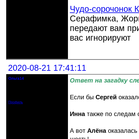
Чудо-сорочонок 
Серафимка, Жорик
передают вам при
вас игнорируют
Неактивен
2020-08-21 17:41:11
Ольга14
Ответ на загадку сл
Действительный член клуба
Зарегистрирован: 2015-09-30
Если бы
Сергей
оказалс
Сообщений: 8465
Профиль
Инна
также по следам 
А вот
Алёна
оказалась