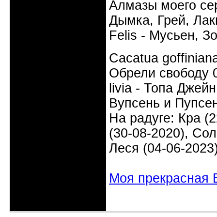
Алмазы моего сер
Дымка, Грей, Лаки
Felis - Мусьен, З
Cacatua goffinia
Обрели свободу 0
livia - Топа Джей
Вупсень и Пупсен
На радуге: Кра (2
(30-08-2020), Сол
Леся (04-06-2023
Моя прекрасная 
Неактивен