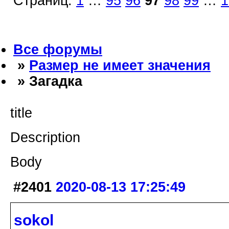
Страниц:
1
…
95
96
97
98
99
…
1
Все форумы
»
Размер не имеет значения
» Загадка
title
Description
Body
#2401
2020-08-13 17:25:49
sokol