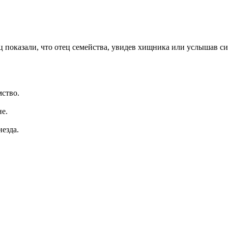
 показали, что отец семейства, увидев хищника или услышав с
мство.
не.
незда.