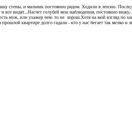
ашу стены, и мальчик постоянно рядом. Ходили в лензоо. Последн
 и все видят...Насчет голубей мои наблюдения, постоянно вижу,-
ть муж, или ухажер чем- то не хорош.Хотя на мой взгляд по хаят
рошлой квартире долго гадали - кто у нас бегает так мелко и з