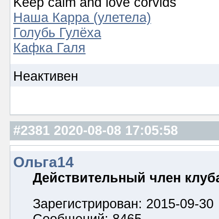
Keep calm and love corvids
Наша Карра (улетела)
Голубь Гулёха
Кафка Галя
Неактивен
#2381
2020-08-08 17:05:58
Ольга14
Действительный член клуб
Зарегистрирован: 2015-09-30
Сообщений: 8465