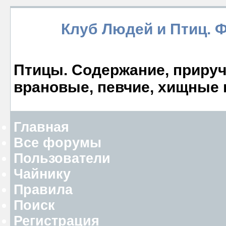
Клуб Людей и Птиц. 
Птицы. Содержание, прируче
врановые, певчие, хищные 
Главная
Все форумы
Пользователи
Чайнику
Правила
Поиск
Регистрация