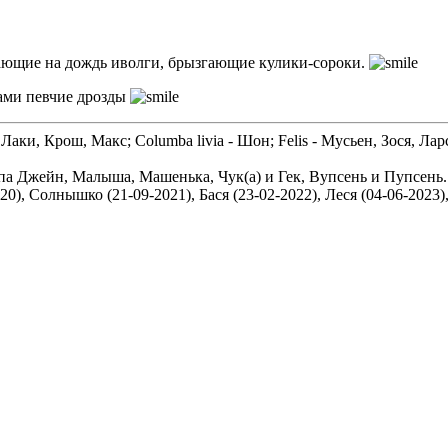
кающие на дождь иволги, брызгающие кулики-сороки.
вами певчие дрозды
 Лаки, Крош, Макс; Columba livia - Шон; Felis - Мусьен, Зося, Лар
Топа Джейн, Малыша, Машенька, Чук(а) и Гек, Вупсень и Пупсень.
020), Солнышко (21-09-2021), Бася (23-02-2022), Леся (04-06-202