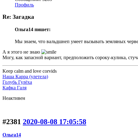
Профиль
Re: Загадка
Ольга14 пишет:
Мы знаем, что вальдшнеп умеет вызывать земляных черв
А я этого не знаю
Могу, как запасной вариант, предположить сороку-кулика, ст
Keep calm and love corvids
Наша Карра (улетела)
Голубь Гулёха
Кафка Галя
Неактивен
#2381
2020-08-08 17:05:58
Ольга14