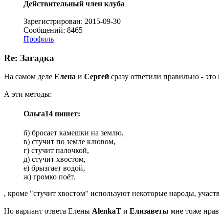
Действительный член клуба
Зарегистрирован: 2015-09-30
Сообщений: 8465
Профиль
Re: Загадка
На самом деле
Елена
и
Сергей
сразу ответили правильно - эт
А эти методы:
Ольга14 пишет:
б) бросает камешки на землю,
в) стучит по земле клювом,
г) стучит палочкой,
д) стучит хвостом,
е) брызгает водой,
ж) громко поёт.
, кроме "стучит хвостом" используют некоторые народы, участв
Но вариант ответа Елены
AlenkaT
и
Елизаветы
мне тоже нрав