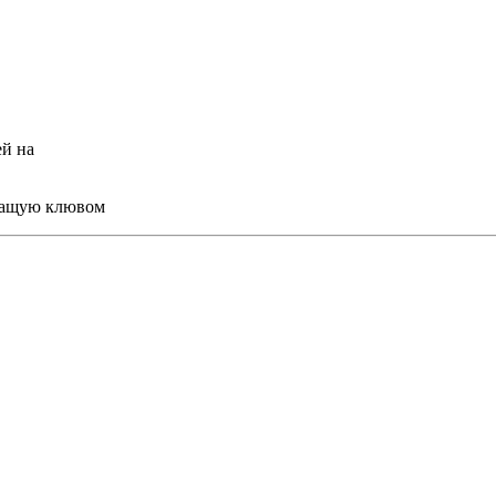
ей на
учащую клювом