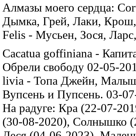
Алмазы моего сердца: Corv
Дымка, Грей, Лаки, Крош,
Felis - Мусьен, Зося, Лар
Cacatua goffiniana - Капи
Обрели свободу 02-05-201
livia - Топа Джейн, Малыш
Вупсень и Пупсень. 03-07
На радуге: Кра (22-07-201
(30-08-2020), Солнышко (2
Леся (04-06-2023), Мален