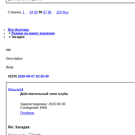
Страниц:
1
…
94
95
96
97
98
…
154
Все
Все форумы
»
Размер не имеет значения
» Загадка
title
Description
Body
#2376
2020-08-07 20:20:40
Ольга14
Действительный член клуба
Зарегистрирован: 2015-09-30
Сообщений: 8465
Профиль
Re: Загадка
Скучные вы.