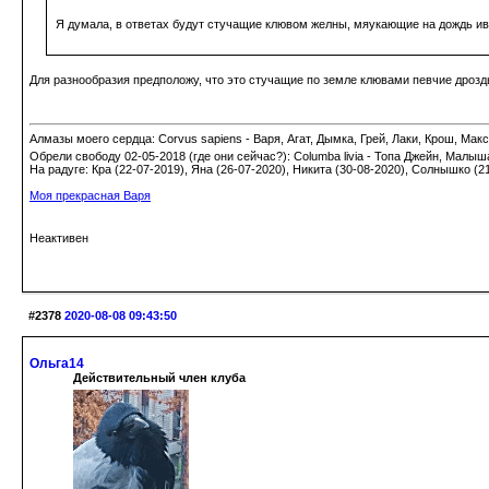
Я думала, в ответах будут стучащие клювом желны, мяукающие на дождь ив
Для разнообразия предположу, что это стучащие по земле клювами певчие дроз
Алмазы моего сердца: Corvus sapiens - Варя, Агат, Дымка, Грей, Лаки, Крош, Макс;
Обрели свободу 02-05-2018 (где они сейчас?): Columba livia - Топа Джейн, Малыш
На радуге: Кра (22-07-2019), Яна (26-07-2020), Никита (30-08-2020), Солнышко (2
Моя прекрасная Варя
Неактивен
#2378
2020-08-08 09:43:50
Ольга14
Действительный член клуба