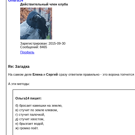
Ольга14
Действительный член клуба
Зарегистрирован: 2015-09-30
Сообщений: 8465
Профиль
Re: Загадка
На самом деле
Елена
и
Сергей
сразу ответили правильно - это ворона топчетс
А эти методы:
Ольга14 пишет:
б) бросает камешки на землю,
в) стучит по земле клювом,
г) стучит палочкой,
д) стучит хвостом,
е) брызгает водой,
ж) громко поёт.