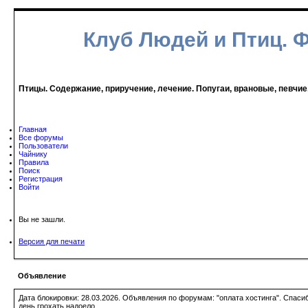
Клуб Людей и Птиц. 
Птицы. Содержание, приручение, лечение. Попугаи, врановые, певчие
Главная
Все форумы
Пользователи
Чайнику
Правила
Поиск
Регистрация
Войти
Вы не зашли.
Версия для печати
Объявление
Дата блокировки: 28.03.2026. Объявления по форумам: "оплата хостинга". Спас
день грохать надоело.