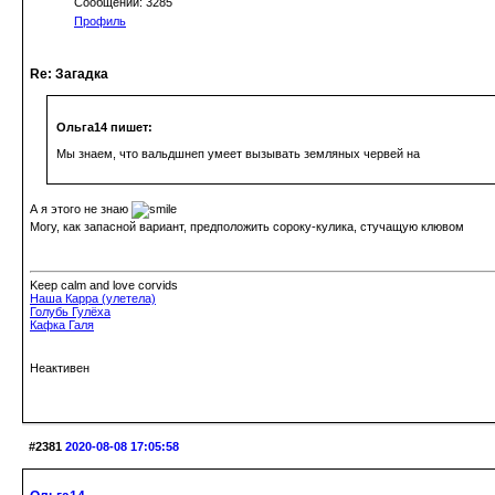
Сообщений: 3285
Профиль
Re: Загадка
Ольга14 пишет:
Мы знаем, что вальдшнеп умеет вызывать земляных червей на
А я этого не знаю
Могу, как запасной вариант, предположить сороку-кулика, стучащую клювом
Keep calm and love corvids
Наша Карра (улетела)
Голубь Гулёха
Кафка Галя
Неактивен
#2381
2020-08-08 17:05:58