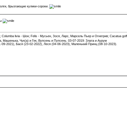
олги, брызгающие кулики-сороки.
ды
 Columba livia - Шон; Felis - Мусьен, Зося, Ларс, Марсель Пьер и Огнегрив; Cacatua gof
а, Машенька, Чук(а) и Гек, Вупсень и Пупсень. 03-07-2019: Злата и Аурум
1-09-2021), Бася (23-02-2022), Леся (04-06-2023), Маленький Принц (08-10-2023).