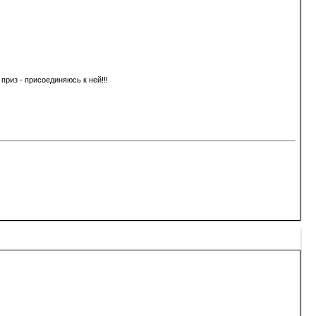
риз - присоединяюсь к ней!!!