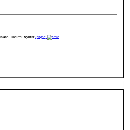
finiana - Капитан Фунтик
(видео)