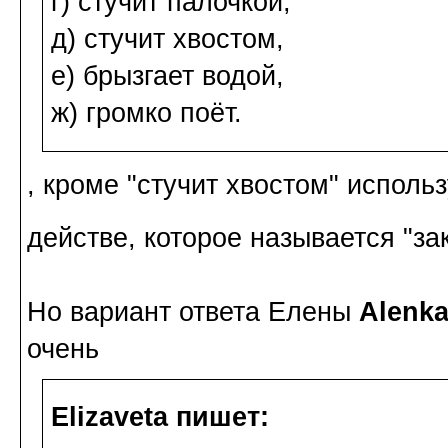
г) стучит палочкой,
д) стучит хвостом,
е) брызгает водой,
ж) громко поёт.
, кроме "стучит хвостом" исполь
действе, которое называется "з
Но вариант ответа Елены
Alenk
очень
Elizaveta пишет: