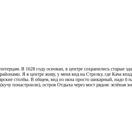
питерцам. В 1628 году основан, в центре сохранились старые зд
айонами. Я в центре живу, у меня вид на Стрелку, где Кача впад
рские столбы. В общем, вид из окна просто шикарный, надо б па
ы (кучу понастроили), остров Отдыха через мост рядом: зелёная