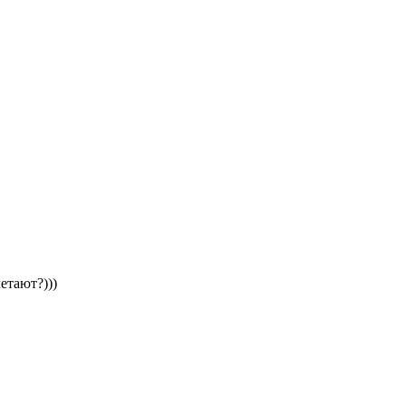
етают?)))