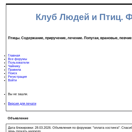
Клуб Людей и Птиц. 
Птицы. Содержание, приручение, лечение. Попугаи, врановые, певчие
Главная
Все форумы
Пользователи
Чайнику
Правила
Поиск
Регистрация
Войти
Вы не зашли.
Версия для печати
Объявление
Дата блокировки: 28.03.2026. Объявления по форумам: "оплата хостинга". Спас
день грохать надоело.