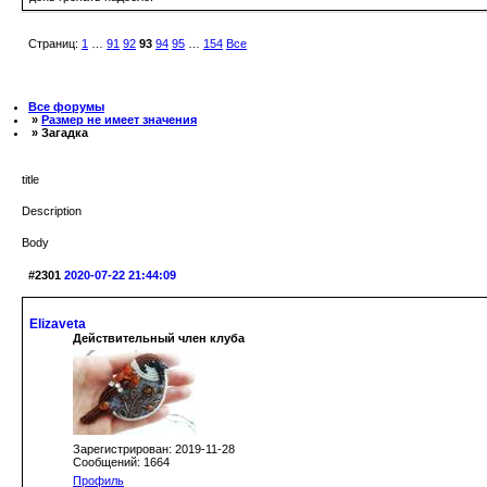
Страниц:
1
…
91
92
93
94
95
…
154
Все
Все форумы
»
Размер не имеет значения
» Загадка
title
Description
Body
#2301
2020-07-22 21:44:09
Elizaveta
Действительный член клуба
Зарегистрирован: 2019-11-28
Сообщений: 1664
Профиль