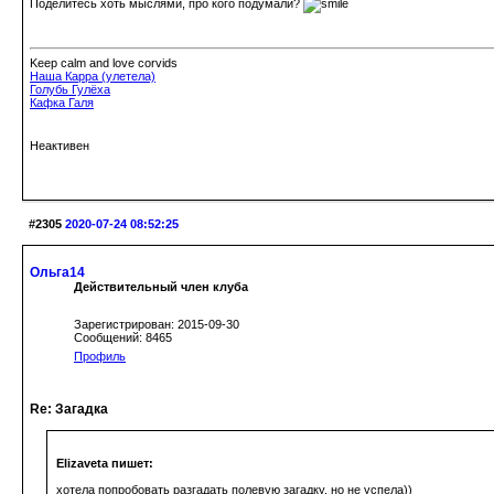
Поделитесь хоть мыслями, про кого подумали?
Keep calm and love corvids
Наша Карра (улетела)
Голубь Гулёха
Кафка Галя
Неактивен
#2305
2020-07-24 08:52:25
Ольга14
Действительный член клуба
Зарегистрирован: 2015-09-30
Сообщений: 8465
Профиль
Re: Загадка
Elizaveta пишет:
хотела попробовать разгадать полевую загадку, но не успела))