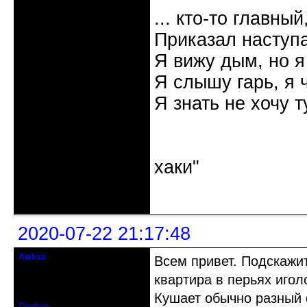
... кто-то главный
Приказал наступа
Я вижу дым, но я
Я слышу гарь, я 
Я знать не хочу т
"Наутилус 
хаки"
Неактивен
2020-07-22 21:17:48
Aleksa
Всем привет. Подскажит
гость клуба
квартира в перьях игол
Откуда: США
Зарегистрирован: 2020-07-14
Сообщений: 95
Кушает обычно разный 
Профиль