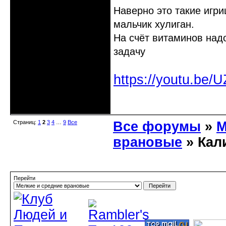
Наверно это такие игри
мальчик хулиган.
На счёт витаминов надо
задачу
https://youtu.be
Неактивен
Страниц:
1
2
3
4
…
9
Все
Все форумы
»
М
врановые
» Кал
Перейти