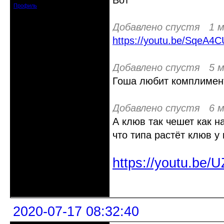
Вот
Профиль
Добавлено спустя 1 м
https://youtu.be/SqeA4
Добавлено спустя 5 м
Гоша любит комплимен
Добавлено спустя 6 м
А клюв так чешет как н
что типа растёт клюв у 
https://youtu.be
Неактивен
2020-07-17 08:32:40