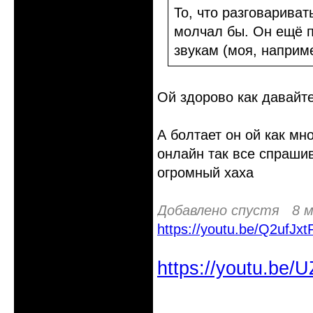
То, что разговариват
молчал бы. Он ещё п
звукам (моя, наприме
Ой здорово как давайте
А болтает он ой как мн
онлайн так все спрашив
огромный хаха
Добавлено спустя 8 м
https://youtu.be/Q2ufJxt
https://youtu.be
Неактивен