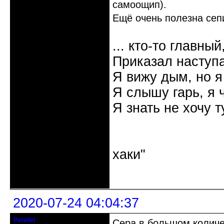
самоощип).
Ещё очень полезна сепи
... кто-то главный
Приказал наступа
Я вижу дым, но я
Я слышу гарь, я 
Я знать не хочу т
"Наутилус 
хаки"
Неактивен
2020-07-24 04:04:37
Parallel
Сера в большом количе