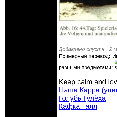
Добавлено спустя 2 м
Примерный перевод:"И
разными предметами"
Keep calm and lov
Наша Карра (уле
Голубь Гулёха
Кафка Галя
Неактивен