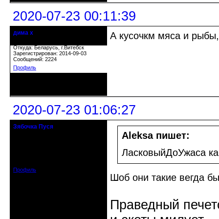
2020-07-23 00:11:39
дима х
А кусочкм мяса и рыбы
Действительный член клуба
Откуда: Беларусь, г.Витебск
Зарегистрирован: 2014-09-03
Сообщений: 2224
Профиль
Неактивен
2020-07-23 01:06:27
Зябочка Пуся
Старейшина клуба
Aleksa пишет:
Откуда: Германия, Билефельд
ЛасковыйДоУжаса как
Зарегистрирован: 2015-01-28
Сообщений: 4311
Профиль
Шоб они такие вегда бы
Праведный печетс