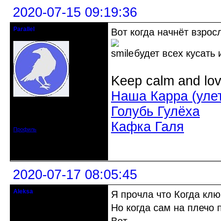
2020-07-15 09:19:36
Parallel
Вот когда начнёт взрос
Действительный член клуба
будет всех кусать 
Keep calm and lov
Наша Карра (уле
Откуда: Усолье - сибирское, Ирк.
Голубь Гулёха
обл.
Зарегистрирован: 2020-06-03
Сообщений: 3285
Кафка Галя
Профиль
Неактивен
2020-07-17 08:05:45
Aleksa
Я прочла что Когда клю
гость клуба
Но когда сам на плечо п
Откуда: США
Зарегистрирован: 2020-07-14
Сообщений: 95