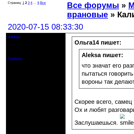
Страниц:
1
2
3
4
…
9
Все
Все форумы
»
М
врановые
» Кал
2020-07-15 08:33:30
Aleksa
гость клуба
Ольга14 пишет:
Откуда: США
Зарегистрирован: 2020-07-14
Сообщений: 95
Aleksa пишет:
Профиль
что значат его раз
пытаться говорить 
вороны так делают
Скорее всего, самец
Ох и любят разгова
Заслушаешься.