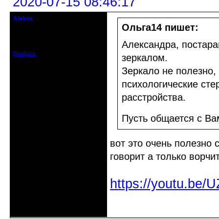
2020-07-15 08:46:17
Aleksa
гость клуба
Ольга14 пишет:
Откуда: США
Зарегистрирован: 2020-07-14
Александра, постара
Сообщений: 95
Профиль
зеркалом.
Зеркало не полезно,
психологические сте
расстройства.
Пусть общается с В
вот это очень полезно 
говорит а только ворч
https://youtu.be
Неактивен