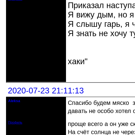
Приказал наступа
Я вижу дым, но я
Я слышу гарь, я 
Я знать не хочу т
"Наутилус 
хаки"
Неактивен
2020-07-23 21:11:13
Aleksa
Спасибо будем мяско з
гость клуба
давать не особо хотел 
Откуда: США
Зарегистрирован: 2020-07-14
Сообщений: 95
Профиль
проще всего а он уже с
На счёт солнца не чере