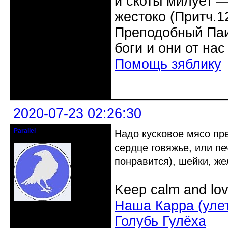
и скоты милует ―
жестоко (Притч.1
Преподобный Паис
боги и они от нас
Помощь зяблику
Неактивен
2020-07-23 02:26:30
Parallel
Надо кусковое мясо пр
Действительный член клуба
сердце говяжье, или п
понравится), шейки, же
Keep calm and lov
Наша Карра (уле
Откуда: Усолье - сибирское, Ирк.
обл.
Голубь Гулёха
Зарегистрирован: 2020-06-03
Сообщений: 3285