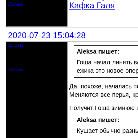
Кафка Галя
Профиль
Неактивен
2020-07-23 15:04:28
Ольга14
Действительный член клуба
Aleksa пишет:
Зарегистрирован: 2015-09-30
Гоша начал линять в
Сообщений: 8465
ежика это новое опе
Профиль
Да, похоже, началась 
Меняются все перья, к
Получит Гоша зимнюю 
Aleksa пишет:
Кушает обычно разн