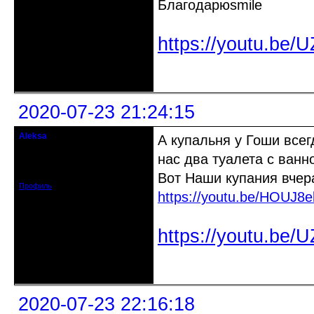
Благодарю
https://youtu.be
Неактивен
2020-07-23 21:24:15
Aleksa
А купальня у Гоши всег
гость клуба
нас два туалета с ванн
Откуда: США
Зарегистрирован: 2020-07-14
Сообщений: 95
Вот Наши купания вчер
Профиль
https://youtu.be/HOUJ8e
https://youtu.be
Неактивен
2020-07-23 22:16:18