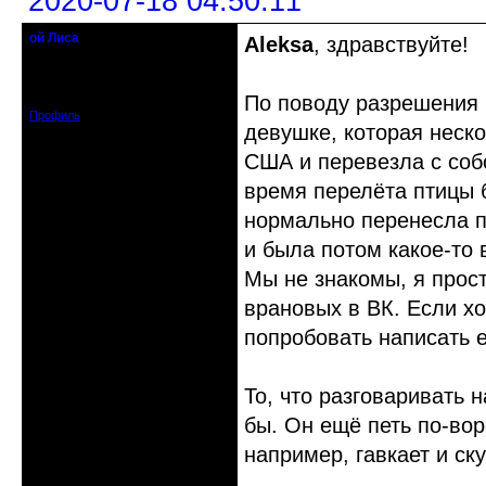
2020-07-18 04:50:11
ой Лиса
Aleksa
, здравствуйте!
Действительный член клуба
Откуда: Санкт-Петербург
Зарегистрирован: 2017-01-11
Сообщений: 1553
По поводу разрешения 
Профиль
девушке, которая неско
США и перевезла с собо
время перелёта птицы б
нормально перенесла п
и была потом какое-то
Мы не знакомы, я прос
врановых в ВК. Если хо
попробовать написать е
То, что разговаривать 
бы. Он ещё петь по-во
например, гавкает и ску