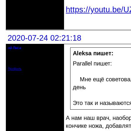
https://youtu.be
Неактивен
2020-07-24 02:21:18
ой Лиса
Действительный член клуба
Aleksa пишет:
Откуда: Санкт-Петербург
Зарегистрирован: 2017-01-11
Parallel пишет:
Сообщений: 1553
Профиль
Мне ещё советовали
день
Это так и называютс
А нам наш врач, наобо
кончике ножа, добавлят