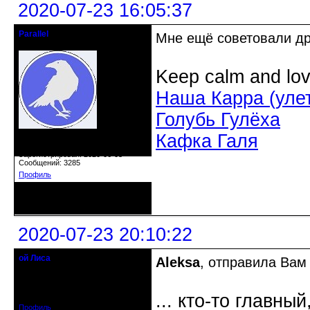
2020-07-23 16:05:37
Parallel
Мне ещё советовали дро
Действительный член клуба
Keep calm and lov
Наша Карра (уле
Голубь Гулёха
Кафка Галя
Откуда: Усолье - сибирское, Ирк.
обл.
Зарегистрирован: 2020-06-03
Сообщений: 3285
Профиль
Неактивен
2020-07-23 20:10:22
ой Лиса
Aleksa
, отправила Вам
Действительный член клуба
Откуда: Санкт-Петербург
Зарегистрирован: 2017-01-11
... кто-то главный
Сообщений: 1553
Профиль