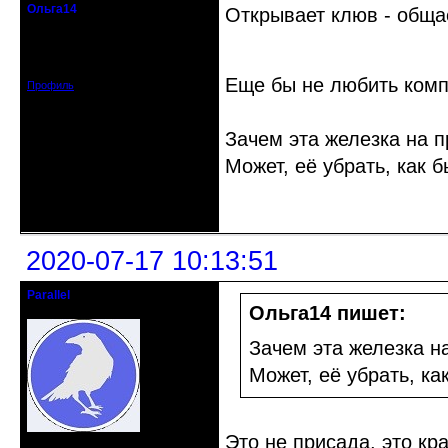
Ольга14
Открывает клюв - обща
Действительный член клуба
Зарегистрирован: 2015-09-30
Сообщений: 8465
Еще бы не любить комп
Профиль
Зачем эта железка на 
Может, её убрать, как 
Неактивен
2020-07-17 10:13:51
Parallel
Действительный член клуба
Ольга14 пишет:
Зачем эта железка н
Может, её убрать, ка
Это не присада, это кр
Откуда: Усолье - сибирское, Ирк.