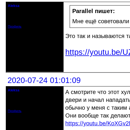
Aleksa
гость клуба
Parallel пишет:
Откуда: США
Зарегистрирован: 2020-07-14
Мне ещё советовали 
Сообщений: 95
Профиль
Это так и называются т
https://youtu.be
Неактивен
2020-07-24 01:01:09
Aleksa
А смотрите что этот ху
гость клуба
двери и начал нападать
Откуда: США
Зарегистрирован: 2020-07-14
Сообщений: 95
обычно у меня с таким
Профиль
Они вообще так делают
https://youtu.be/KoXGv