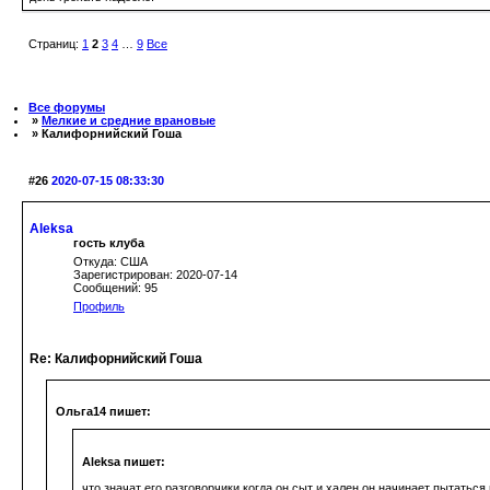
Страниц:
1
2
3
4
…
9
Все
Все форумы
»
Мелкие и средние врановые
» Калифорнийский Гоша
#26
2020-07-15 08:33:30
Aleksa
гость клуба
Откуда: США
Зарегистрирован: 2020-07-14
Сообщений: 95
Профиль
Re: Калифорнийский Гоша
Ольга14 пишет:
Aleksa пишет:
что значат его разговорчики когда он сыт и хален он начинает пытаться