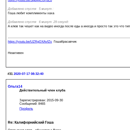
https://youtu.be/SqeA4CUFdE0
Добавлено спустя 5 минут :
Гоша любит комплименты хаха
Добавлено спустя 6 минут 29 секунд:
А клюв так чешет как на видео иногда после еды а иногда и просто так это что тип
https://youtu.be/UZRgOXAvfZs
ГошаКрасавчик
Неактивен
#31
2020-07-17 08:32:40
Ольга14
Действительный член клуба
Зарегистрирован: 2015-09-30
Сообщений: 8465
Профиль
Re: Калифорнийский Гоша
Открывает клюв - общается с Вами.