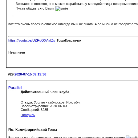
Зеркало не полезно, оно может выработать у молодой птицы неверные психо
Пусть общается с Вами.
вот это очень полезно спасибо никогда бы и не знала! А со мной о не говорит а
https://youtu.be/UZRgOXAvfZs
ГошаКрасавчик
Неактивен
#29
2020-07-15 09:19:36
Parallel
Действительный член клуба
Откуда: Усолье - сибирское, Ирк. обл.
Зарегистрирован: 2020-06-03
Сообщений: 3285
Профиль
Re: Калифорнийский Гоша
Вот когда начнёт взрослеть, тогда начнутся выяснения кто в доме хозяин