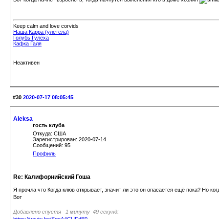
Keep calm and love corvids
Наша Карра (улетела)
Голубь Гулёха
Кафка Галя
Неактивен
#30
2020-07-17 08:05:45
Aleksa
гость клуба
Откуда: США
Зарегистрирован: 2020-07-14
Сообщений: 95
Профиль
Re: Калифорнийский Гоша
Я прочла что Когда клюв открывает, значит ли это он опасается ещё пока? Но ког
Вот
Добавлено спустя 1 минуту 49 секунд: