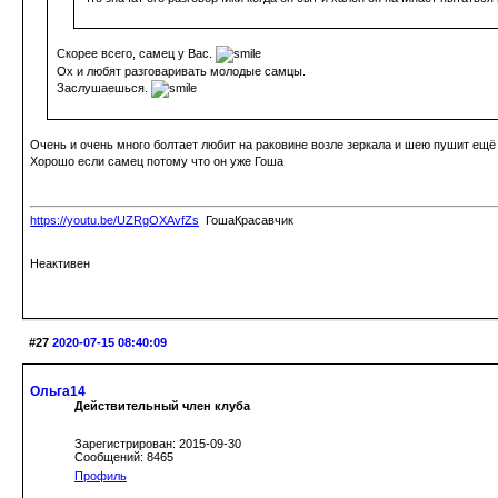
Скорее всего, самец у Вас.
Ох и любят разговаривать молодые самцы.
Заслушаешься.
Очень и очень много болтает любит на раковине возле зеркала и шею пушит ещё
Хорошо если самец потому что он уже Гоша
https://youtu.be/UZRgOXAvfZs
ГошаКрасавчик
Неактивен
#27
2020-07-15 08:40:09
Ольга14
Действительный член клуба
Зарегистрирован: 2015-09-30
Сообщений: 8465
Профиль