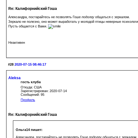
Re: Калифорнийский Гоша
Александра, постарайтесь не позволять Гоше
подолгу
общаться с зеркалом.
Зеркало не полезно, оно может выработать у молодой птицы неверные психологи
Пусть общается с Вами.
Неактивен
#28
2020-07-15 08:46:17
Aleksa
гость клуба
Откуда: США
Зарегистрирован: 2020-07-14
Сообщений: 95
Профиль
Re: Калифорнийский Гоша
Ольга14 пишет:
Александра, постарайтесь не позволять Гоше
подолгу
общаться с зеркалом.