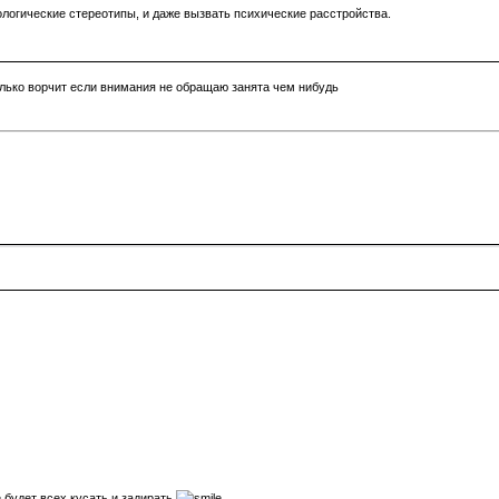
логические стереотипы, и даже вызвать психические расстройства.
 только ворчит если внимания не обращаю занята чем нибудь
будет всех кусать и задирать