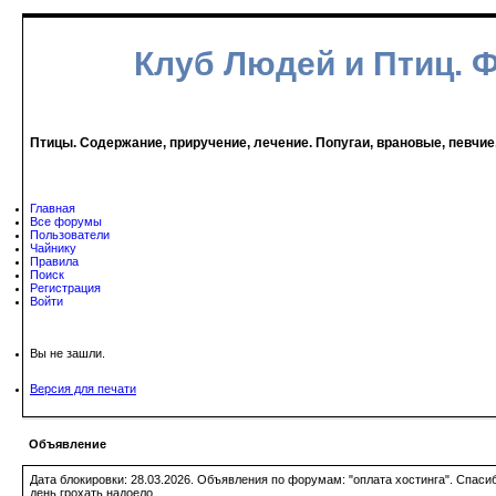
Клуб Людей и Птиц. 
Птицы. Содержание, приручение, лечение. Попугаи, врановые, певчие
Главная
Все форумы
Пользователи
Чайнику
Правила
Поиск
Регистрация
Войти
Вы не зашли.
Версия для печати
Объявление
Дата блокировки: 28.03.2026. Объявления по форумам: "оплата хостинга". Спас
день грохать надоело.