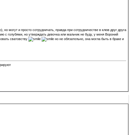
, но могут и просто сотрудничать, правда при сотрудничестве в клюв друг друга
нию с голубями, но утверждать девочка или мальчик не буду, у меня Вороний
вовать сватовству
но не обязательно, она могла быть в браке и
орируют