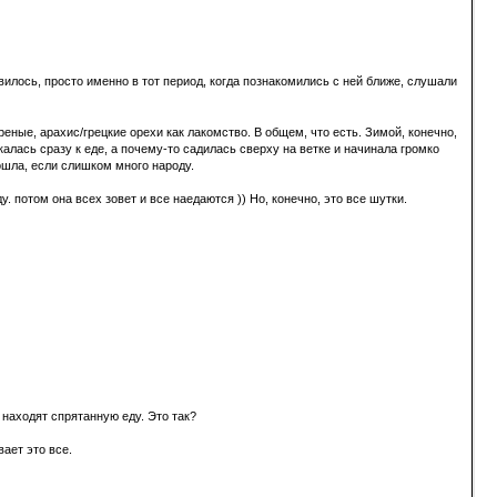
вилось, просто именно в тот период, когда познакомились с ней ближе, слушали
реные, арахис/грецкие орехи как лакомство. В общем, что есть. Зимой, конечно,
алась сразу к еде, а почему-то садилась сверху на ветке и начинала громко
тошла, если слишком много народу.
. потом она всех зовет и все наедаются )) Но, конечно, это все шутки.
 находят спрятанную еду. Это так?
ает это все.