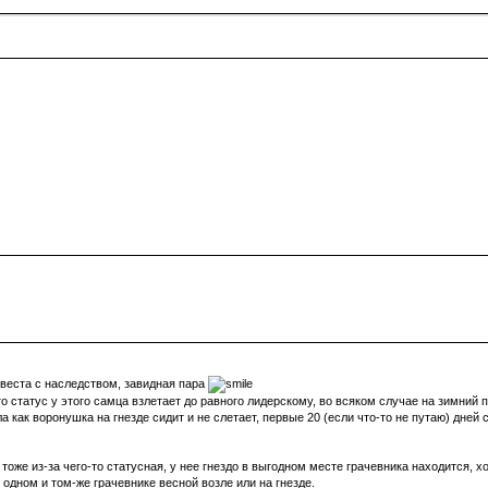
евеста с наследством, завидная пара
то статус у этого самца взлетает до равного лидерскому, во всяком случае на зимний п
а как воронушка на гнезде сидит и не слетает, первые 20 (если что-то не путаю) дней 
тоже из-за чего-то статусная, у нее гнездо в выгодном месте грачевника находится, хо
 одном и том-же грачевнике весной возле или на гнезде.