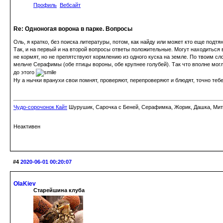
Профиль
Вебсайт
Re: Одноногая ворона в парке. Вопросы
Оль, я кратко, без поиска литературы, потом, как найду или может кто еще подтян
Так, и на первый и на второй вопросы ответы положительные. Могут находиться 
не кормят, но не препятствуют кормлению из одного куска на земле. По твоим сл
мельче Серафимы (обе птицы вороны, обе крупнее голубей). Так что вполне мо
до этого
Ну а нычки вранухи свои помнят, проверяют, перепроверяют и блюдят, точно теб
Чудо-сорочонок Кайт
Шурушик, Сарочка с Беней, Серафимка, Жорик, Дашка, Митьк
Неактивен
#4
2020-06-01 00:20:07
OlaKiev
Старейшина клуба