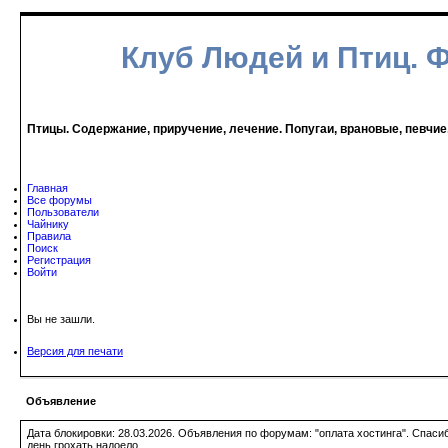
Клуб Людей и Птиц. 
Птицы. Содержание, приручение, лечение. Попугаи, врановые, певчие
Главная
Все форумы
Пользователи
Чайнику
Правила
Поиск
Регистрация
Войти
Вы не зашли.
Версия для печати
Объявление
Дата блокировки: 28.03.2026. Объявления по форумам: "оплата хостинга". Спас
день грохать надоело.