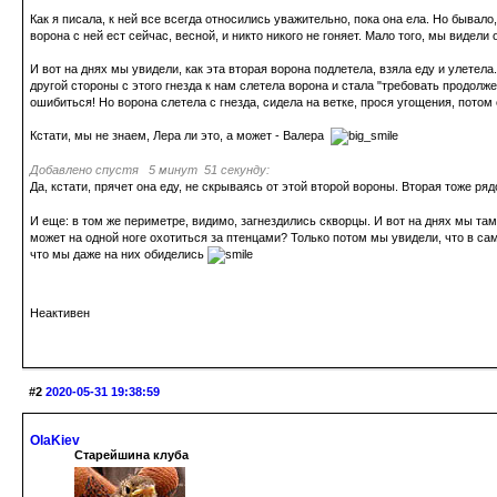
Как я писала, к ней все всегда относились уважительно, пока она ела. Но бывало,
ворона с ней ест сейчас, весной, и никто никого не гоняет. Мало того, мы видел
И вот на днях мы увидели, как эта вторая ворона подлетела, взяла еду и улетела
другой стороны с этого гнезда к нам слетела ворона и стала "требовать продолж
ошибиться! Но ворона слетела с гнезда, сидела на ветке, прося угощения, потом 
Кстати, мы не знаем, Лера ли это, а может - Валера
Добавлено спустя 5 минут 51 секунду:
Да, кстати, прячет она еду, не скрываясь от этой второй вороны. Вторая тоже р
И еще: в том же периметре, видимо, загнездились скворцы. И вот на днях мы там
может на одной ноге охотиться за птенцами? Только потом мы увидели, что в сам
что мы даже на них обиделись
Неактивен
#2
2020-05-31 19:38:59
OlaKiev
Старейшина клуба