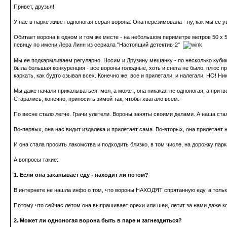
Привет, друзья!
У нас в парке живет одноногая серая ворона. Она перезимовала - ну, как мы ее у
Обитает ворона в одном и том же месте - на небольшом периметре метров 50 х 5
певицу по имени Лера Линн из сериала "Настоящий детектив-2"
Мы ее подкармливаем регулярно. Носим и Друзину мешанку - по несколько кубиков
была большая конкуренция - все вороны голодные, хоть и снега не было, плюс пр
каркать, как будто сзывая всех. Конечно же, все и прилетали, и налегали. НО! Н
Мы даже начали прикалываться: мол, а может, она никакая не одноногая, а прит
Старались, конечно, приносить зимой так, чтобы хватало всем.
По весне стало легче. Грачи улетели. Вороны заняты своими делами. А наша ста
Во-первых, она нас видит издалека и прилетает сама. Во-вторых, она прилетает 
И она стала просить лакомства и подходить близко, в том числе, на дорожку парк
А вопросы такие:
1. Если она закапывает еду - находит ли потом?
В интернете не нашла инфо о том, что вороны НАХОДЯТ спрятанную еду, а только 
Потому что сейчас летом она выпрашивает орехи или шеи, летит за нами даже ког
2. Может ли одноногая ворона быть в паре и загнездиться?