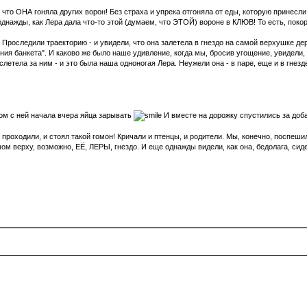
 что ОНА гоняла других ворон! Без страха и упрека отгоняла от еды, которую принесли 
и однажды, как Лера дала что-то этой (думаем, что ЭТОЙ) вороне в КЛЮВ! То есть, поко
. Проследили траекторию - и увидели, что она залетела в гнездо на самой верхушке де
ения банкета". И каково же было наше удивление, когда мы, бросив угощение, увидели,
слетела за ним - и это была наша одноногая Лера. Неужели она - в паре, еще и в гнезд
ядом с ней начала вчера яйца зарывать
И вместе на дорожку спустились за доб
 проходили, и стоял такой гомон! Кричали и птенцы, и родители. Мы, конечно, поспеши
ом верху, возможно, ЕЁ, ЛЕРЫ, гнездо. И еще однажды видели, как она, бедолага, сиде