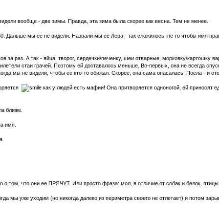
видели вообще - две зимы. Правда, эта зима была скорее как весна. Тем не менее.
0. Дальше мы ее не видели. Назвали мы ее Лера - так сложилось, не то чтобы имя нра
 за раз. А так - яйца, творог, сердечки/печенку, шеи отварные, морковку/картошку ва
илетели стаи грачей. Поэтому ей доставалось меньше. Во-первых, она не всегда спуск
икогда мы не видели, чтобы ее кто-то обижал. Скорее, она сама опасалась. Поела - и о
воряется
как у людей есть мафии! Она притворяется одноногой, ей приносят еду
ла ближе.
на имя.
а.
о том, что они ее ПРЯЧУТ. Или просто фраза: мол, в отличие от собак и белок, птицы
да мы уже уходим (но никогда далеко из периметра своего не отлетает) и потом зарыв