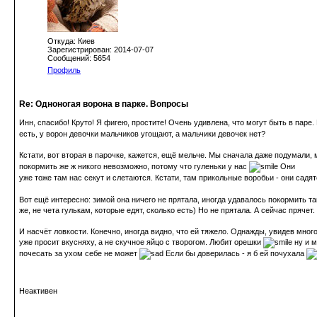
Откуда: Киев
Зарегистрирован: 2014-07-07
Сообщений: 5654
Профиль
Re: Одноногая ворона в парке. Вопросы
Инн, спасибо! Круто! Я фигею, простите! Очень удивлена, что могут быть в паре.
есть, у ворон девочки мальчиков угощают, а мальчики девочек нет?
Кстати, вот вторая в парочке, кажется, ещё мельче. Мы сначала даже подумали, 
покормить же ж никого невозможно, потому что гуленьки у нас
Они
уже тоже там нас секут и слетаются. Кстати, там прикольные воробьи - они садят
Вот ещё интересно: зимой она ничего не прятала, иногда удавалось покормить так
же, не чета гулькам, которые едят, сколько есть) Но не прятала. А сейчас прячет.
И насчёт ловкости. Конечно, иногда видно, что ей тяжело. Однажды, увидев много
уже просит вкусняху, а не скучное яйцо с творогом. Любит орешки
ну и м
почесать за ухом себе не может
Если бы доверилась - я б ей почухала
Неактивен