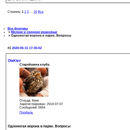
Страниц:
1
2
3
…
20
Все
Все форумы
»
Мелкие и средние врановые
» Одноногая ворона в парке. Вопросы
#1
2020-05-31 17:35:02
OlaKiev
Старейшина клуба
Откуда: Киев
Зарегистрирован: 2014-07-07
Сообщений: 5654
Профиль
Одноногая ворона в парке. Вопросы