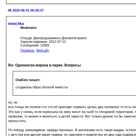
#5
2020-06-01 00:35:27
innochka
Moderator
Откуда: Днепродзержинск Днепропетровск
Зарегистрирован: 2012-07-12
Сообщений: 12909
Профиль
Вебсайт
Re: Одноногая ворона в парке. Вопросы
OlaKiev пишет:
создавала образ богатой невесты
не, не
все птицы же поняли что это её приходят кормить целых два человека! то есть н
Это как у синиц, если кормушка на зиму висит на чьей-то гнездовой территории, 
провизии, то можно и жениться, и детей завести. Вот только думаю ты бы заметил
пропустить.
По поводу инвалидиков, правда грачиных. В грачевнике есть такая мадам, кстати 
с детства или другая какая травма, но замужем и видели мы ее два года подряд в