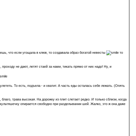
шешь, что если угощала в клюв, то создавала образ богатой невесты
то
 проходу не дают, летят стаей за нами, тикать прямо от них надо! Ну, и
улететь. То есть, подъела - и хватит. А часть еды осталась себе лежать. (Опять
 благо, трава высокая. На дорожку из плит слетает редко. И только сблизи, когда
На культяшечку опирается свободно при разделывании шей. Жалко, это ж она даже