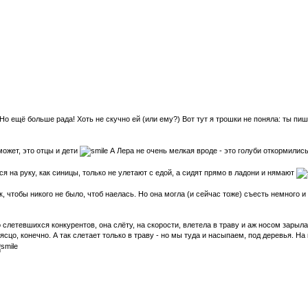
 Но ещё больше рада! Хоть не скучно ей (или ему?) Вот тут я трошки не поняла: ты пи
может, это отцы и дети
А Лера не очень мелкая вроде - это голуби откормились,
ся на руку, как синицы, только не улетают с едой, а сидят прямо в ладони и нямают
, чтобы никого не было, чтоб наелась. Но она могла (и сейчас тоже) съесть немного и 
 слетевшихся конкурентов, она слёту, на скорости, влетела в траву и аж носом зарыла,
ясцо, конечно. А так слетает только в траву - но мы туда и насыпаем, под деревья. 