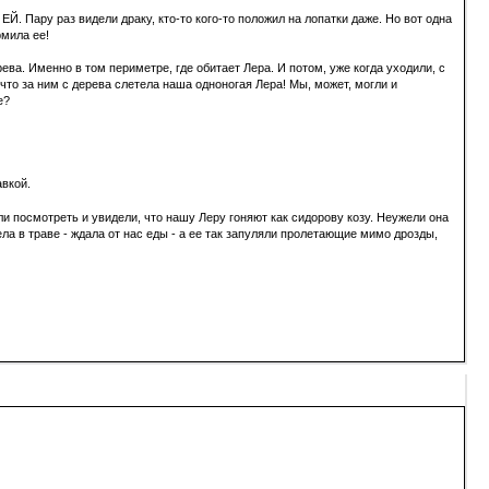
ЕЙ. Пару раз видели драку, кто-то кого-то положил на лопатки даже. Но вот одна
рмила ее!
рева. Именно в том периметре, где обитает Лера. И потом, уже когда уходили, с
 что за ним с дерева слетела наша одноногая Лера! Мы, может, могли и
е?
авкой.
ли посмотреть и увидели, что нашу Леру гоняют как сидорову козу. Неужели она
ла в траве - ждала от нас еды - а ее так запуляли пролетающие мимо дрозды,