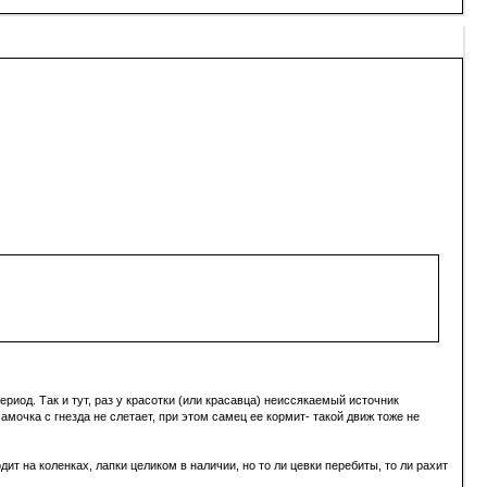
ериод. Так и тут, раз у красотки (или красавца) неиссякаемый источник
самочка с гнезда не слетает, при этом самец ее кормит- такой движ тоже не
дит на коленках, лапки целиком в наличии, но то ли цевки перебиты, то ли рахит