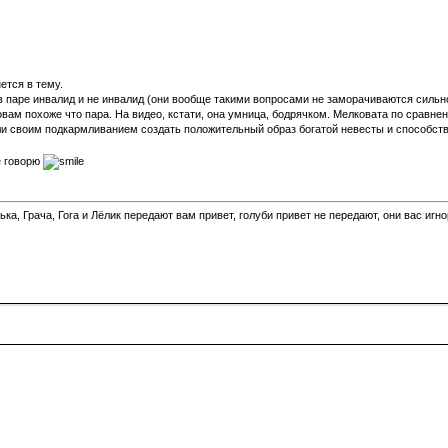
ется в тему.
в паре инвалид и не инвалид (они вообще такими вопросами не заморачиваются сильно)
овам похоже что пара. На видео, кстати, она умница, бодрячком. Мелковата по сравне
гли своим подкармливанием создать положительный образ богатой невесты и способст
е говорю
а, Грача, Гога и Лёлик передают вам привет, голуби привет не передают, они вас игн