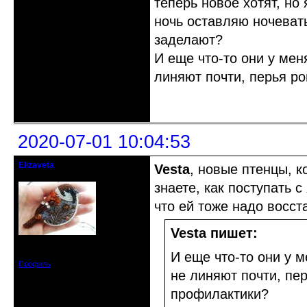
теперь новое хотят, но
ночь оставляю ночевать
заделают?
И еще что-то они у мен
линяют почти, перья р
Неактивен
2020-07-01 10:04:53
Elizaveta
Vesta
, новые птенцы, к
Действительный член клуба
знаете, как поступать с
что ей тоже надо восст
Vesta пишет:
Зарегистрирован: 2019-11-28
Сообщений: 1664
И еще что-то они у 
Профиль
не линяют почти, пе
профилактики?