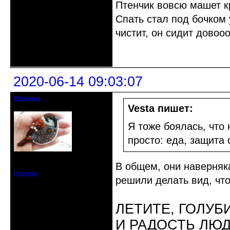
Птенчик вовсю машет к
Спать стал под бочком 
чистит, он сидит довоо
Неактивен
2020-06-14 09:03:07
Elizaveta
Действительный член клуба
Vesta пишет:
Я тоже боялась, что 
просто: еда, защита 
Зарегистрирован: 2019-11-28
В общем, они наверняка
Сообщений: 1664
Профиль
решили делать вид, что
ЛЕТИТЕ, ГОЛУБ
И РАДОСТЬ ЛЮ