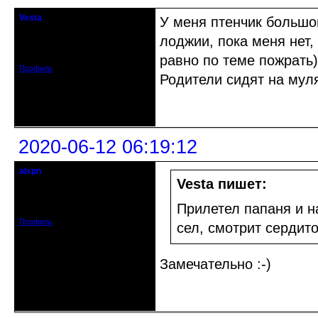
Vesta
У меня птенчик большой
гость клуба
лоджии, пока меня нет,
Откуда: Красноярск
Зарегистрирован: 2020-05-03
Сообщений: 47
равно по теме пожрать)
Профиль
Родители сидят на муля
Неактивен
2020-06-12 06:19:12
alxpn
кандидат в члены клуба
Vesta пишет:
Откуда: Киев
Зарегистрирован: 2020-03-29
Прилетел папаня и н
Сообщений: 368
Профиль
сел, смотрит сердит
Замечательно :-)
Неактивен