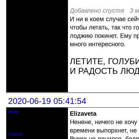
Добавлено спустя 3 м
И ни в коем случае сей
чтобы летать, так что г
лоджию покинет. Ему пр
много интересного.
ЛЕТИТЕ, ГОЛУБ
И РАДОСТЬ ЛЮ
Неактивен
2020-06-19 05:41:54
Vesta
Elizaveta
гость клуба
Ненене, ничего не хочу
Откуда: Красноярск
Зарегистрирован: 2020-05-03
Сообщений: 47
времени выпорхнет, не 
Профиль
Вчера не ленился, бод