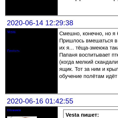
Неактивен
2020-06-14 12:29:38
Vesta
Смешно, конечно, но я б
гость клуба
Пришлось вмешаться в
Откуда: Красноярск
Зарегистрирован: 2020-05-03
Сообщений: 47
их я... тёща-змеюка так
Профиль
Папаня воспитывает пте
(когда мелкий скандали
ящик. Тот за ним и кр
обучение полётам идёт 
Неактивен
2020-06-16 01:42:55
Elizaveta
Действительный член клуба
Vesta пишет: