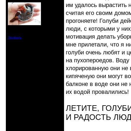
им удалось вырастить н
считая его своим домом,
прогоняете! Голуби дей
люди, с которыми у них
Зарегистрирован: 2019-11-28
Сообщений: 1664
мотивация делать уборк
Профиль
мне прилетали, что я ни
голуби очень любят и ц
на пухопероедов. Воду
хлорированную они не 
кипяченую они могут во
балконе в воде они не 
их водой провалились!
ЛЕТИТЕ, ГОЛУБ
И РАДОСТЬ ЛЮ
Неактивен