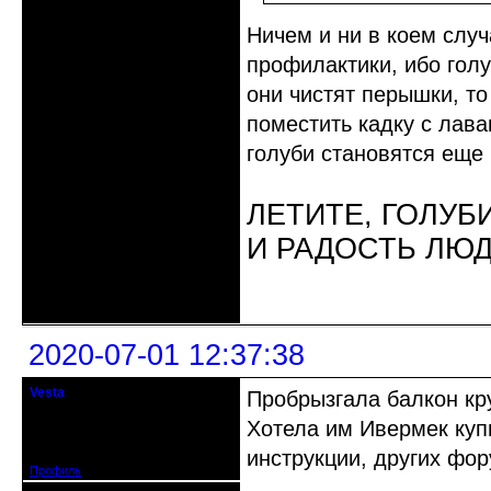
Ничем и ни в коем случ
профилактики, ибо голу
они чистят перышки, то
поместить кадку с лаван
голуби становятся еще
ЛЕТИТЕ, ГОЛУБ
И РАДОСТЬ ЛЮ
Неактивен
2020-07-01 12:37:38
Vesta
Пробрызгала балкон кр
гость клуба
Хотела им Ивермек купи
Откуда: Красноярск
Зарегистрирован: 2020-05-03
Сообщений: 47
инструкции, других фор
Профиль