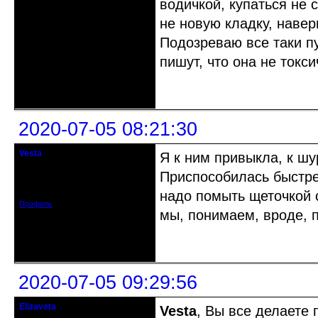
водичкой, купаться не 
не новую кладку, наверн
Подозреваю все таки п
пишут, что она не токс
Неактивен
2020-07-05 08:21:30
Vesta
Я к ним привыкла, к ш
гость клуба
Приспособилась быстрен
Откуда: Красноярск
Зарегистрирован: 2020-05-03
Сообщений: 47
надо помыть щеточкой 
Профиль
мы, понимаем, вроде, п
Неактивен
2020-07-05 09:29:56
Elizaveta
Vesta
, Вы все делаете 
Действительный член клуба