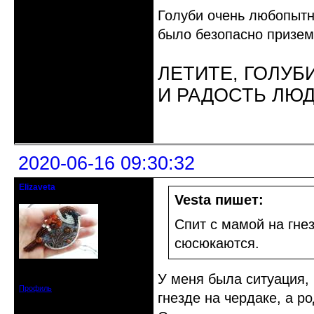
Голуби очень любопытн
было безопасно призем
ЛЕТИТЕ, ГОЛУБ
И РАДОСТЬ ЛЮ
Неактивен
2020-06-16 09:30:32
Elizaveta
Действительный член клуба
Vesta пишет:
Спит с мамой на гне
сюсюкаются.
Зарегистрирован: 2019-11-28
У меня была ситуация,
Сообщений: 1664
Профиль
гнезде на чердаке, а р