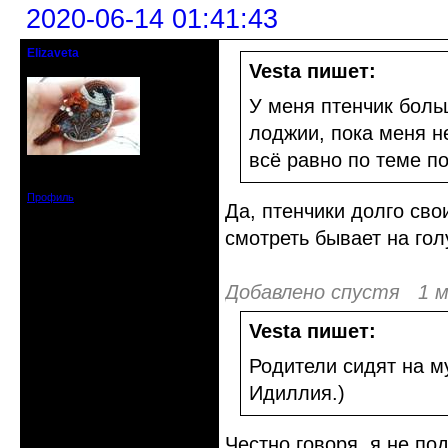
2020-06-14 01:41:43
Elizaveta
Действительный член клуба
Vesta пишет:
У меня птенчик боль
лоджии, пока меня не
всё равно по теме по
Зарегистрирован: 2019-11-28
Сообщений: 1664
Профиль
Да, птенчики долго св
смотреть бывает на гол
Добавлено спустя 1 м
Vesta пишет:
Родители сидят на м
Идиллия.)
Честно говоря, я не под