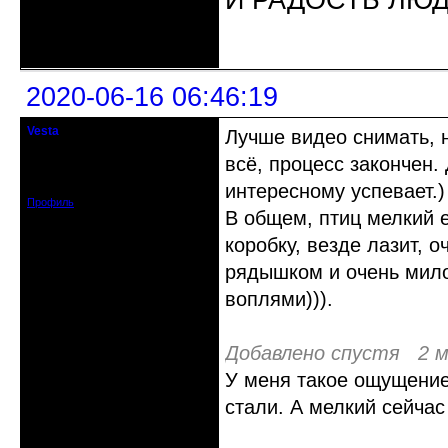
И РАДОСТЬ ЛЮ
Неактивен
2020-06-16 06:46:19
Vesta
Лучше видео снимать, 
гость клуба
всё, процесс закончен.
Откуда: Красноярск
Зарегистрирован: 2020-05-03
Сообщений: 47
интересному успевает.)
Профиль
В общем, птиц мелкий е
коробку, везде лазит, 
рядышком и очень мило
воплями))).
Добавлено спустя 2 м
У меня такое ощущение
стали. А мелкий сейчас
Неактивен