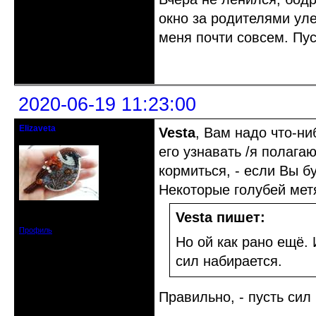
окно за родителями уле
меня почти совсем. Пус
Неактивен
2020-06-19 11:23:00
Elizaveta
Vesta
, Вам надо что-ни
Действительный член клуба
его узнавать /я полагаю
кормиться, - если Вы б
Некоторые голубей метя
Зарегистрирован: 2019-11-28
Vesta пишет:
Сообщений: 1664
Профиль
Но ой как рано ещё. 
сил набирается.
Правильно, - пусть сил