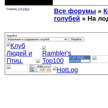
Страниц:
1
2
3
Все
Все форумы
»
К
голубей
» На ло
Перейти