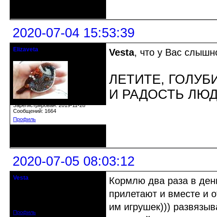
Неактивен
2020-07-04 15:53:39
Elizaveta
Vesta
, что у Вас слыш
Действительный член клуба
ЛЕТИТЕ, ГОЛУБ
И РАДОСТЬ ЛЮ
Зарегистрирован: 2019-11-28
Сообщений: 1664
Профиль
Неактивен
2020-07-05 08:03:12
Vesta
Кормлю два раза в день
гость клуба
прилетают и вместе и о
Откуда: Красноярск
Зарегистрирован: 2020-05-03
Сообщений: 47
им игрушек))) развязыв
Профиль