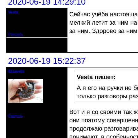
2020-06-19 14:29:10
Vesta
Сейчас учёба настоящая
гость клуба
мелкий летит за ним на
Откуда: Красноярск
Зарегистрирован: 2020-05-03
Сообщений: 47
за ним. Здорово за ним
Профиль
Неактивен
2020-06-19 15:22:37
Elizaveta
Действительный член клуба
Vesta пишет:
А я его на ручки не 
только разговоры ра
Зарегистрирован: 2019-11-28
Вот и я со своими так ж
Сообщений: 1664
Профиль
они поэтому совершенн
продолжаю разговарива
понимают, в особенност