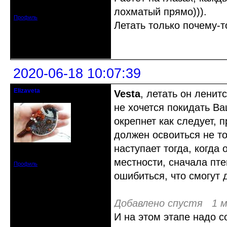
Зарегистрирован: 2020-05-03
Сообщений: 47
лохматый прямо))).
Профиль
Летать только почему-т
Неактивен
2020-06-18 10:07:39
Elizaveta
Vesta
, летать он ленит
Действительный член клуба
не хочется покидать Ва
окрепнет как следует, 
должен освоиться не т
наступает тогда, когда
Зарегистрирован: 2019-11-28
Сообщений: 1664
местности, сначала пте
Профиль
ошибиться, что смогут 
Добавлено спустя 1 м
И на этом этапе надо 