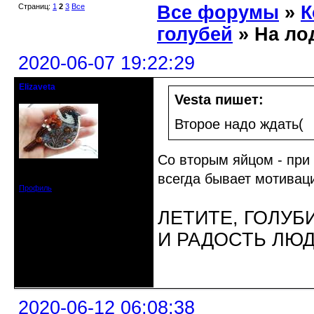
Страниц:
1
2
3
Все
Все форумы
»
К
голубей
» На ло
2020-06-07 19:22:29
Elizaveta
Действительный член клуба
Vesta пишет:
Второе надо ждать(
Со вторым яйцом - при 
Зарегистрирован: 2019-11-28
всегда бывает мотиваци
Сообщений: 1664
Профиль
ЛЕТИТЕ, ГОЛУБ
И РАДОСТЬ ЛЮ
Неактивен
2020-06-12 06:08:38