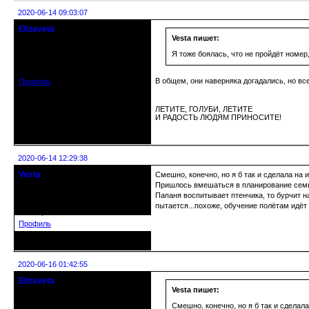
2020-06-14 09:03:07
Elizaveta
Действительный член клуба
Vesta пишет:
Я тоже боялась, что не пройдёт номер,
Зарегистрирован: 2019-11-28
Сообщений: 1664
В общем, они наверняка догадались, но все
Профиль
ЛЕТИТЕ, ГОЛУБИ, ЛЕТИТЕ
И РАДОСТЬ ЛЮДЯМ ПРИНОСИТЕ!
Неактивен
2020-06-14 12:29:38
Vesta
Смешно, конечно, но я б так и сделала на и
гость клуба
Пришлось вмешаться в планирование семьи
Откуда: Красноярск
Папаня воспитывает птенчика, то бурчит н
Зарегистрирован: 2020-05-03
пытается...похоже, обучение полётам идёт 
Сообщений: 47
Профиль
Неактивен
2020-06-16 01:42:55
Elizaveta
Действительный член клуба
Vesta пишет:
Смешно, конечно, но я б так и сделала