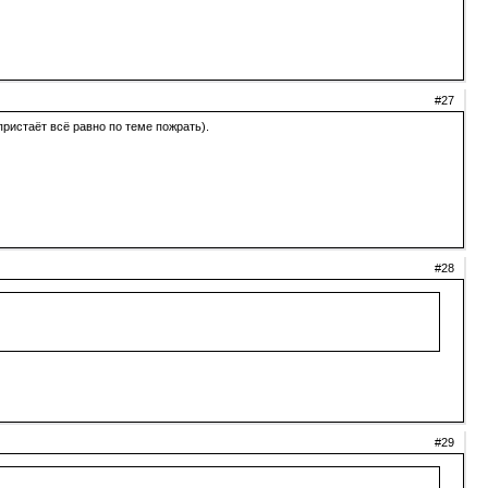
#27
пристаёт всё равно по теме пожрать).
#28
#29