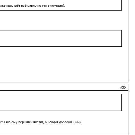
апке пристаёт всё равно по теме пожрать).
#30
ит. Она ему пёрышки чистит, он сидит довооольный)