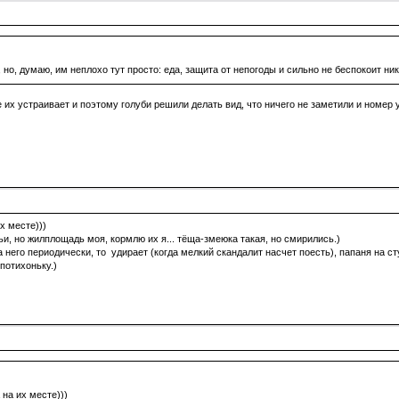
 но, думаю, им неплохо тут просто: еда, защита от непогоды и сильно не беспокоит ник
 их устраивает и поэтому голуби решили делать вид, что ничего не заметили и номер 
х месте)))
, но жилплощадь моя, кормлю их я... тёща-змеюка такая, но смирились.)
а него периодически, то удирает (когда мелкий скандалит насчет поесть), папаня на 
потихоньку.)
 на их месте)))