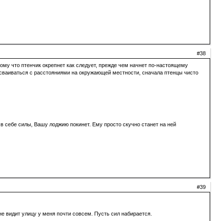
#38
отому что птенчик окрепнет как следует, прежде чем начнет по-настоящему
 осваиваться с расстояниями на окружающей местности, сначала птенцы чисто
т в себе силы, Вашу лоджию покинет. Ему просто скучно станет на ней
#39
не видит улицу у меня почти совсем. Пусть сил набирается.