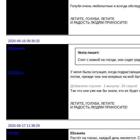
Голуби очень любопытные и всегда обслед
ЛЕТИТЕ, ГОЛУБИ, ЛЕТИТЕ
И РАДОСТЬ ЛЮДЯМ ПРИНОСИТЕ!
Неактивен
2020-06-16 09:30:32
Elizaveta
Действительный член клуба
Vesta пишет:
Спит с мамой на гнезде, они сидят р
Зарегистрирован: 2019-11-28
Сообщений: 1664
У меня была ситуация, когда подрастающие
Профиль
потом, прежде чем они впервые на мой балк
Добавлено спустя 1 минуту 16 секунд:
Так что они уже как бы знали, кто их буде
ЛЕТИТЕ, ГОЛУБИ, ЛЕТИТЕ
И РАДОСТЬ ЛЮДЯМ ПРИНОСИТЕ!
Неактивен
2020-06-17 11:38:29
Vesta
Elizaveta
гость клуба
Растёт на глазах, каждый день меняется. 