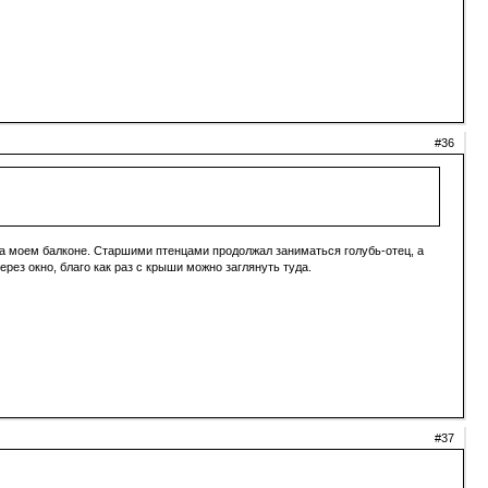
#36
 на моем балконе. Старшими птенцами продолжал заниматься голубь-отец, а
рез окно, благо как раз с крыши можно заглянуть туда.
#37