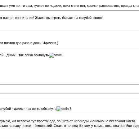
шает уже почти сам, гуляет по лоджии, пока меня нет, крылья расправляет, правда к п
т насчет пропитания! Жалко смотреть бывает на голубей-отцов!
т плотно два раза в день. Идиллия.)
ей - диких - так легко обмануть
!
олубей - диких - так легко обмануть
!
 думаю, им неплохо тут просто: еда, защита от непогоды и сильно не беспокоит никто.
но на папу похож, тёмненький. Спать стал под бочком у мамы, пока она на яйце сид