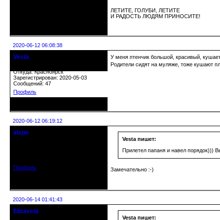
ЛЕТИТЕ, ГОЛУБИ, ЛЕТИТЕ
И РАДОСТЬ ЛЮДЯМ ПРИНОСИТЕ!
Неактивен
2020-06-12 06:08:38
Vesta
У меня птенчик большой, красивый, кушает 
гость клуба
Родители сидят на муляже, тоже кушают пл
Откуда: Красноярск
Зарегистрирован: 2020-05-03
Сообщений: 47
Профиль
Неактивен
2020-06-12 06:19:12
alxpn
кандидат в члены клуба
Vesta пишет:
Откуда: Киев
Прилетел папаня и навел порядок))) В
Зарегистрирован: 2020-03-29
Сообщений: 368
Профиль
Замечательно :-)
Неактивен
2020-06-14 01:41:43
Elizaveta
Действительный член клуба
Vesta пишет: