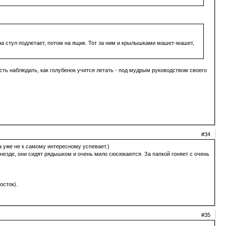
 на стул подлетает, потом на ящик. Тот за ним и крылышками машет-машет,
сть наблюдать, как голубенок учится летать - под мудрым руководством своего
#34
а уже не к самому интересному успевает.)
 гнезде, они сидят рядышком и очень мило сюсюкаются. За папкой гоняет с очень
осток).
#35