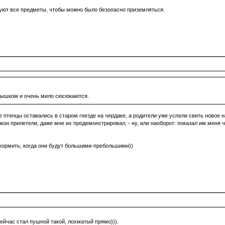
уют все предметы, чтобы можно было безопасно приземляться.
ядышком и очень мило сюсюкаются.
 птенцы оставались в старом гнезде на чердаке, а родители уже успели свить новое
он прилетели, даже мне их продемонстрировал, - ну, или наоборот: показал им меня че
т кормить, когда они будут большими-пребольшими))
Сейчас стал пушной такой, лохматый прямо))).