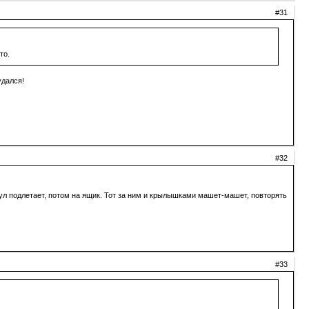
#31
то.
удался!
#32
стул подлетает, потом на ящик. Тот за ним и крылышками машет-машет, повторять
#33