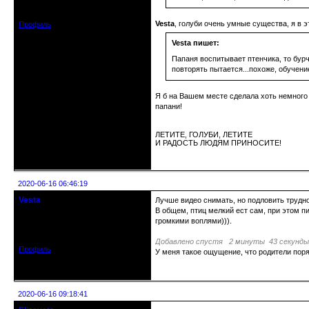
Зарегистрирован: 2019-11-28
Сообщений: 1664
Vesta
, голуби очень умные существа, я в
Профиль
Vesta пишет:
Папаня воспитывает птенчика, то бурч
повторять пытается...похоже, обучени
Я б на Вашем месте сделала хоть немного 
папани!
ЛЕТИТЕ, ГОЛУБИ, ЛЕТИТЕ
И РАДОСТЬ ЛЮДЯМ ПРИНОСИТЕ!
Неактивен
2020-06-16 06:46:19
Vesta
Лучше видео снимать, но подловить трудно
гость клуба
В общем, птиц мелкий ест сам, при этом пи
Откуда: Красноярск
громкими воплями))).
Зарегистрирован: 2020-05-03
Сообщений: 47
Добавлено спустя 2 минуты 43 секунды
Профиль
У меня такое ощущение, что родители поря
Неактивен
2020-06-16 09:18:41