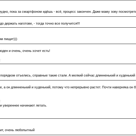
удно, пока за смартфоном идёшь - всё, процесс закончен. Даже маму зову посмотреть
о держать наготове, - тогда точно все получится!!!
ом пищит)))
оден и очень, очень хочет есть!
:
порядком отъелись, справные такие стали. А мелкий сейчас длинненький и худенький 
, а он длинненький и худенький, потому что непрерывно растет. Почти наверняка он б
:
 и увереннее начинают летать.
азит, очень любопытный