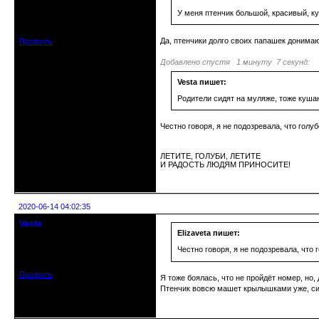
У меня птенчик большой, красивый, ку
Зарегистрирован: 2019-11-28
Сообщений: 1664
Да, птенчики долго своих папашек донимаю
Профиль
Добавлено спустя 1 минуту 7 секунд:
Vesta пишет:
Родители сидят на муляже, тоже кушаю
Честно говоря, я не подозревала, что голуб
ЛЕТИТЕ, ГОЛУБИ, ЛЕТИТЕ
И РАДОСТЬ ЛЮДЯМ ПРИНОСИТЕ!
Неактивен
2020-06-14 04:02:35
Vesta
гость клуба
Elizaveta пишет:
Откуда: Красноярск
Честно говоря, я не подозревала, что г
Зарегистрирован: 2020-05-03
Сообщений: 47
Профиль
Я тоже боялась, что не пройдёт номер, но,
Птенчик вовсю машет крылышками уже, силь
Неактивен