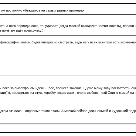
 этом постоянно убеждаюсь на самых разных примерах.
ит на него периодически, то удирает (когда мелкий скандалит насчет поесть), папаня
е полётам идёт потихоньку.)
фотографий, потом будет интересно смотреть, ведь не у всех все-таки есть возможно
, пока за смартфоном идёшь - всё, процесс закончен. Даже маму зову посмотреть, он
щит))), перелетает на стул, коробку, везде лазит, очень любопытный Спит с мамой на
:
дком отъелись, справные такие стали. А мелкий сейчас длинненький и худенький подр