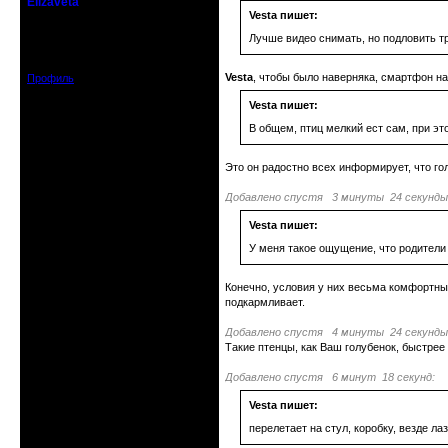
Elizaveta
Действительный член клуба
Vesta пишет:
Лучше видео снимать, но подловить тр
Зарегистрирован: 2019-11-28
Сообщений: 1664
Vesta
, чтобы было наверняка, смартфон над
Профиль
Vesta пишет:
В общем, птиц мелкий ест сам, при эт
Это он радостно всех информирует, что гол
Добавлено спустя 3 минуты 24 секунды
Vesta пишет:
У меня такое ощущение, что родители 
Конечно, условия у них весьма комфортные
подкармливает.
Добавлено спустя 4 минуты 24 секунды
Такие птенцы, как Ваш голубенок, быстрее
Добавлено спустя 6 минут 18 секунд:
Vesta пишет:
перелетает на стул, коробку, везде л