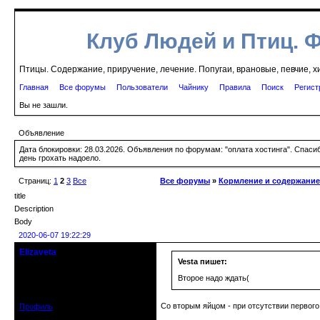
Клуб Людей и Птиц. 
Птицы. Содержание, приручение, лечение. Попугаи, врановые, певчие, х
Главная
Все форумы
Пользователи
Чайнику
Правила
Поиск
Регист
Вы не зашли.
Объявление
Дата блокировки: 28.03.2026. Объявления по форумам: "оплата хостинга". Спас
день грохать надоело.
Страниц:
1
2
3
Все
Все форумы
»
Кормление и содержание
title
Description
Body
2020-06-07 19:22:29
Elizaveta
Действительный член клуба
Vesta пишет:
Второе надо ждать(
Зарегистрирован: 2019-11-28
Сообщений: 1664
Со вторым яйцом - при отсутствии первого 
Профиль