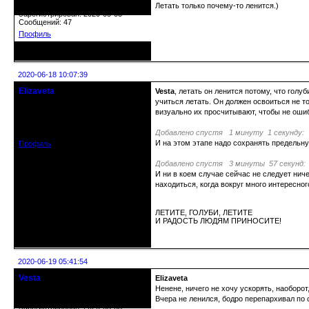
Откуда: Красноярск
Летать только почему-то ленится.)
Зарегистрирован: 2020-05-03
Сообщений: 47
Профиль
Неактивен
2020-06-18 10:07:39
Elizaveta
Vesta
, летать он ленится потому, что гол
Действительный член клуба
учиться летать. Он должен освоиться не т
визуально их просчитывают, чтобы не ошиб
Зарегистрирован: 2019-11-28
Сообщений: 1664
Добавлено спустя 1 минуту 1 секунду:
И на этом этапе надо сохранять предельн
Профиль
Добавлено спустя 3 минуты 57 секунд:
И ни в коем случае сейчас не следует ниче
находиться, когда вокруг много интересног
ЛЕТИТЕ, ГОЛУБИ, ЛЕТИТЕ
И РАДОСТЬ ЛЮДЯМ ПРИНОСИТЕ!
Неактивен
2020-06-19 05:41:54
Vesta
Elizaveta
гость клуба
Ненене, ничего не хочу ускорять, наоборот
Откуда: Красноярск
Вчера не ленился, бодро перепархивал по с
Зарегистрирован: 2020-05-03