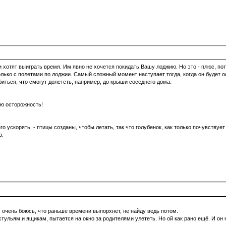
уби хотят выиграть время. Им явно не хочется покидать Вашу лоджию. Но это - плюс, п
олько с полетами по лоджии. Самый сложный момент наступает тогда, когда он будет
иться, что смогут долететь, например, до крыши соседнего дома.
ую осторожность!
го ускорять, - птицы созданы, чтобы летать, так что голубенок, как только почувствуе
о.
, очень боюсь, что раньше времени выпорхнет, не найду ведь потом.
тульям и ящикам, пытается на окно за родителями улететь. Но ой как рано ещё. И он 