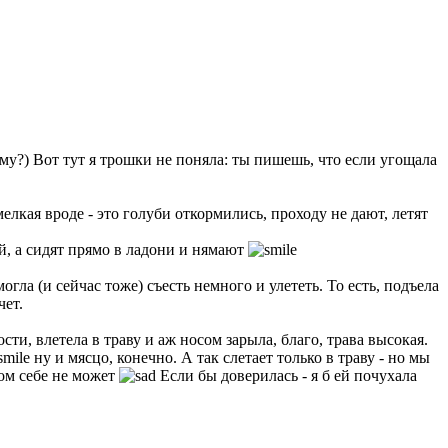
ему?) Вот тут я трошки не поняла: ты пишешь, что если угощала
елкая вроде - это голуби откормились, проходу не дают, летят
ой, а сидят прямо в ладони и нямают
гла (и сейчас тоже) съесть немного и улететь. То есть, подъела
чет.
ти, влетела в траву и аж носом зарыла, благо, трава высокая.
ну и мясцо, конечно. А так слетает только в траву - но мы
хом себе не может
Если бы доверилась - я б ей почухала