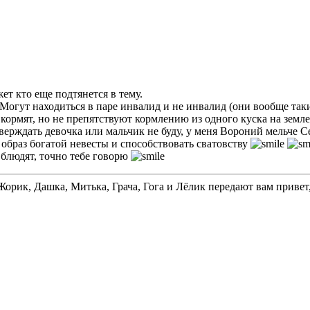
жет кто еще подтянется в тему.
Могут находиться в паре инвалид и не инвалид (они вообще так
 кормят, но не препятствуют кормлению из одного куска на земле
верждать девочка или мальчик не буду, у меня Вороний мельче С
браз богатой невесты и способствовать сватовству
 блюдят, точно тебе говорю
рик, Дашка, Митька, Грача, Гога и Лёлик передают вам привет,