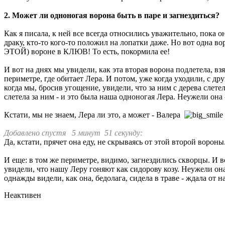
2. Может ли одноногая ворона быть в паре и загнездиться?
Как я писала, к ней все всегда относились уважительно, пока 
драку, кто-то кого-то положил на лопатки даже. Но вот одна вор
ЭТОЙ) вороне в КЛЮВ! То есть, покормила ее!
И вот на днях мы увидели, как эта вторая ворона подлетела, вз
периметре, где обитает Лера. И потом, уже когда уходили, с др
когда мы, бросив угощение, увидели, что за ним с дерева слете
слетела за ним - и это была наша одноногая Лера. Неужели она -
Кстати, мы не знаем, Лера ли это, а может - Валера
Добавлено спустя 5 минут 51 секунду:
Да, кстати, прячет она еду, не скрываясь от этой второй ворон
И еще: в том же периметре, видимо, загнездились скворцы. И 
увидели, что нашу Леру гоняют как сидорову козу. Неужели он
однажды видели, как она, бедолага, сидела в траве - ждала от 
Неактивен