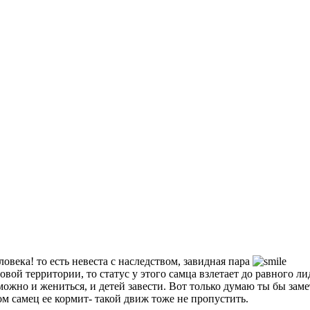
овека! то есть невеста с наследством, завидная пара
вой территории, то статус у этого самца взлетает до равного лид
ожно и жениться, и детей завести. Вот только думаю ты бы замет
том самец ее кормит- такой движ тоже не пропустить.