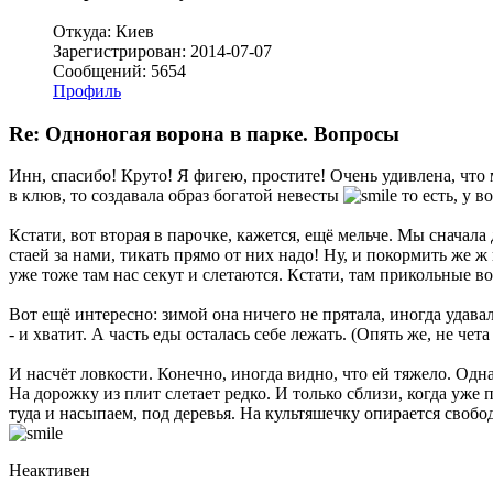
Откуда: Киев
Зарегистрирован: 2014-07-07
Сообщений: 5654
Профиль
Re: Одноногая ворона в парке. Вопросы
Инн, спасибо! Круто! Я фигею, простите! Очень удивлена, что 
в клюв, то создавала образ богатой невесты
то есть, у 
Кстати, вот вторая в парочке, кажется, ещё мельче. Мы сначала
стаей за нами, тикать прямо от них надо! Ну, и покормить же 
уже тоже там нас секут и слетаются. Кстати, там прикольные во
Вот ещё интересно: зимой она ничего не прятала, иногда удавало
- и хватит. А часть еды осталась себе лежать. (Опять же, не чета
И насчёт ловкости. Конечно, иногда видно, что ей тяжело. Одна
На дорожку из плит слетает редко. И только сблизи, когда уже
туда и насыпаем, под деревья. На культяшечку опирается свобо
Неактивен