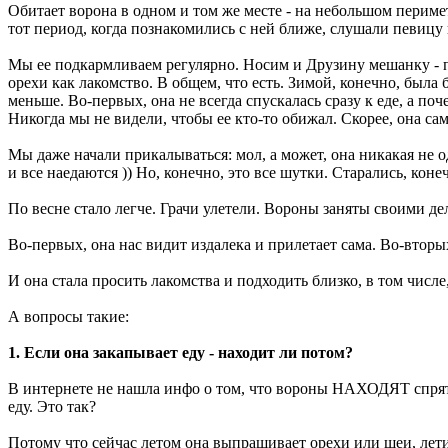
Обитает ворона в одном и том же месте - на небольшом перимет
тот период, когда познакомились с ней ближе, слушали певиц
Мы ее подкармливаем регулярно. Носим и Друзину мешанку - по 
орехи как лакомство. В общем, что есть. Зимой, конечно, была
меньше. Во-первых, она не всегда спускалась сразу к еде, а поч
Никогда мы не видели, чтобы ее кто-то обижал. Скорее, она сам
Мы даже начали прикалываться: мол, а может, она никакая не 
и все наедаются )) Но, конечно, это все шутки. Старались, коне
По весне стало легче. Грачи улетели. Вороны заняты своими де
Во-первых, она нас видит издалека и прилетает сама. Во-вторых
И она стала просить лакомства и подходить близко, в том числе
А вопросы такие:
1. Если она закапывает еду - находит ли потом?
В интернете не нашла инфо о том, что вороны НАХОДЯТ спрятан
еду. Это так?
Потому что сейчас летом она выпрашивает орехи или шеи, летит