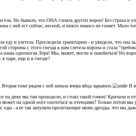
она ела. Но бывало, что ОНА гоняла других ворон! Без страха и 
она с ней ест сейчас, весной, и никто никого не гоняет. Мало то
яла еду и улетела. Проследили траекторию - и увидели, что она з
угой стороны с этого гнезда к нам слетела ворона и стала "треб
ла наша одноногая Лера! Мы, может, могли и ошибиться! Но ворон
 в паре, еще и в гнезде?
ы. Вторая тоже рядом с ней начала вчера яйца зарывать
И в
вот на днях мы там проходили, и стоял такой гомон! Кричали и 
а может на одной ноге охотиться за птенцами? Только потом мы у
нас еды - а ее так запуляли пролетающие мимо дрозды, что мы да