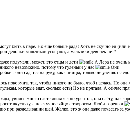
могут быть в паре. Но ещё больше рада! Хоть не скучно ей (или 
ворон девочки мальчиков угощают, а мальчики девочек нет?
 даже подумали, может, это отцы и дети
А Лера не очень м
ж никого невозможно, потому что гуленьки у нас
Они
робьи - они садятся на руку, как синицы, только не улетают с ед
сь покормить так, чтобы никого не было, чтоб наелась. Но она мо
 гулькам, которые едят, сколько есть) Но не прятала. А сейчас пря
жды, увидев много слетевшихся конкурентов, она слёту, на скорос
 просит вкусняху, а не скучное яйцо с творогом. Любит орешки
дно при разделывании шей. Жалко, это ж она даже почесать за у