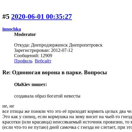
#5
2020-06-01 00:35:27
innochka
Moderator
Откуда: Днепродзержинск Днепропетровск
Зарегистрирован: 2012-07-12
Сообщений: 12909
Профиль
Вебсайт
Re: Одноногая ворона в парке. Вопросы
OlaKiev пишет:
создавала образ богатой невесты
не, не
все птицы же поняли что это её приходят кормить целых два чел
Это как у синиц, если кормушка на зиму висит на чьей-то гнездо
красотки (или красавца) неиссякаемый источник провизии, то м
(если что-то не путаю) дней самочка с гнезда не слетает, при э