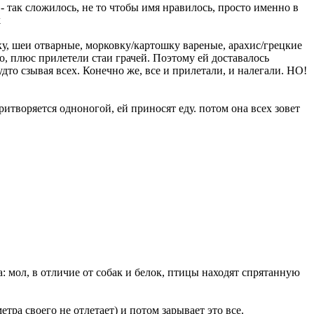
- так сложилось, не то чтобы имя нравилось, просто именно в
нку, шеи отварные, морковку/картошку вареные, арахис/грецкие
ло, плюс прилетели стаи грачей. Поэтому ей доставалось
будто сзывая всех. Конечно же, все и прилетали, и налегали. НО!
итворяется одноногой, ей приносят еду. потом она всех зовет
 мол, в отличие от собак и белок, птицы находят спрятанную
тра своего не отлетает) и потом зарывает это все.