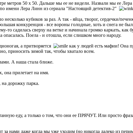
ре метров 50 х 50. Дальше мы ее не видели. Назвали мы ее Лера 
у по имени Лера Линн из сериала "Настоящий детектив-2"
несколько кубиков за раз. А так - яйца, творог, сердечки/пече
 большая конкуренция - все вороны голодные, хоть и снега не бы
ему-то садилась сверху на ветке и начинала громко каркать, как 
а опасалась. Поела - и отошла, если слишком много народу.
одноногая, а притворяется
как у людей есть мафии! Она пр
чно, приносить зимой так, чтобы хватало всем.
лами. А наша стала ближе.
, она прилетает на имя.
, на дорожку парка.
ную еду, а только о том, что они ее ПРЯЧУТ. Или просто фраза:
 за нами даже когда мы уже уходим (но никогда далеко из периме