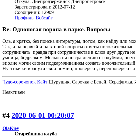
Откуда: Днепродзержинск Днепропетровск
Зарегистрирован: 2012-07-12
Сообщений: 12909
Профиль
Вебсайт
Re: Одноногая ворона в парке. Вопросы
Оль, я кратко, без поиска литературы, потом, как найду или мо
Так, и на первый и на второй вопросы ответы положительные. 
сотрудничать, правда при сотрудничестве в клюв друг друга не
умница, бодрячком. Мелковата по сравнению с голубями, но ут
вполне могли своим подкармливанием создать положительный о
Ну а нычки вранухи свои помнят, проверяют, перепроверяют и
Чудо-сорочонок Кайт
Шурушик, Сарочка с Беней, Серафимка, Жо
Неактивен
#4
2020-06-01 00:20:07
OlaKiev
Старейшина клуба