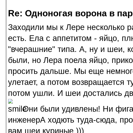
Re: Одноногая ворона в па
Заходили мы к Лере несколько ра
есть. Ела с аппетитом - яйцо, 
"вчерашние" типа. А, ну и шеи, 
были, но Лера поела яйцо, прико
просить дальше. Мы еще немного
улетает, а потом возвращается ту
потом ушли. И шеи достались дв
Они были удивлены! Ни фига с
инженерА ходють туда-сюда, про
вам шеи куриные )))