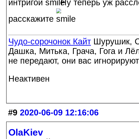
интригой
Ну теперь уж рассл
расскажите
Чудо-сорочонок Кайт
Шурушик, С
Дашка, Митька, Грача, Гога и Лё
не передают, они вас игнорируют
Неактивен
#9
2020-06-09 12:16:06
OlaKiev