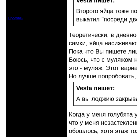
Vesta пишет:
Зарегистрирован: 2019-11-28
Второго яйца тоже по
Сообщений: 1664
выкатил "посреди дво
Профиль
Теоретически, в дневн
самки, яйца насиживают
Пока что Вы пишете лиш
Боюсь, что с муляжом н
это - муляж. Этот вари
Но лучше попробовать, 
Vesta пишет:
А вы лоджию закрыва
Когда у меня голубята 
что у меня незастеклен
обошлось, хотя этаж т