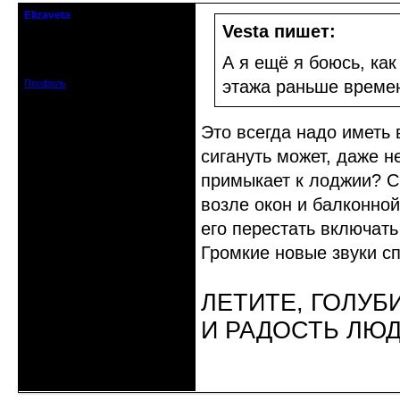
Elizaveta
Действительный член клуба
Vesta пишет:
Зарегистрирован: 2019-11-28
А я ещё я боюсь, как
Сообщений: 1664
этажа раньше времен
Профиль
Это всегда надо иметь в
сигануть может, даже н
примыкает к лоджии? С
возле окон и балконно
его перестать включать 
Громкие новые звуки сп
ЛЕТИТЕ, ГОЛУБ
И РАДОСТЬ ЛЮ
Неактивен