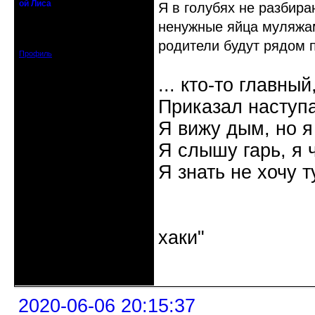
ой Лиса
Я в голубях не разбира
Действительный член клуба
ненужные яйца муляжам
Откуда: Санкт-Петербург
Зарегистрирован: 2017-01-11
Сообщений: 1553
родители будут рядом п
Профиль
... кто-то главный
Приказал наступа
Я вижу дым, но я
Я слышу гарь, я 
Я знать не хочу т
"Наутилус 
хаки"
Неактивен
2020-06-06 20:15:37