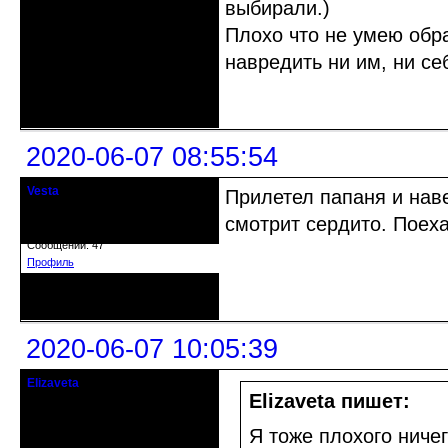
выбирали.)
Плохо что не умею обра
навредить ни им, ни себ
Неактивен
2020-06-07 08:55:54
Vesta
Прилетел папаня и наве
гость клуба
смотрит сердито. Поех
Откуда: Красноярск
Зарегистрирован: 2020-05-03
Сообщений: 47
Профиль
Неактивен
2020-06-07 10:05:39
Elizaveta
Действительный член клуба
Elizaveta пишет:
Зарегистрирован: 2019-11-28
Я тоже плохого ничег
Сообщений: 1664