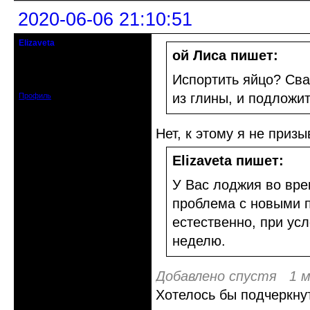
2020-06-06 21:10:51
Elizaveta
Действительный член клуба
ой Лиса пишет:
Зарегистрирован: 2019-11-28
Испортить яйцо? Сва
Сообщений: 1664
из глины, и подложит
Профиль
Нет, к этому я не приз
Elizaveta пишет:
У Вас лоджия во вре
проблема с новыми п
естественно, при ус
неделю.
Добавлено спустя 1 м
Хотелось бы подчеркну