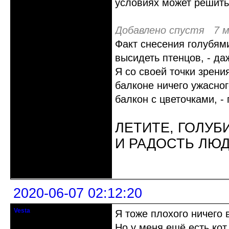
условиях может решить
Добавлено спустя 7 м
Факт снесения голубями
высидеть птенцов, - да
Я со своей точки зрени
балконе ничего ужасног
балкон с цветочками, -
ЛЕТИТЕ, ГОЛУБ
И РАДОСТЬ ЛЮ
Неактивен
2020-06-07 02:12:20
Vesta
Я тоже плохого ничего в
гость клуба
Но у меня ещё есть кот,
Откуда: Красноярск