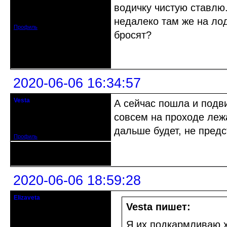
водичку чистую ставлю.
Откуда: Красноярск
Зарегистрирован: 2020-05-03
Сообщений: 47
недалеко там же на ло
Профиль
бросят?
Неактивен
2020-06-06 16:34:57
Vesta
А сейчас пошла и подв
гость клуба
совсем на проходе лежа
Откуда: Красноярск
Зарегистрирован: 2020-05-03
Сообщений: 47
дальше будет, не предс
Профиль
Неактивен
2020-06-06 18:59:28
Elizaveta
Действительный член клуба
Vesta пишет:
Зарегистрирован: 2019-11-28
Я их подкармливаю х