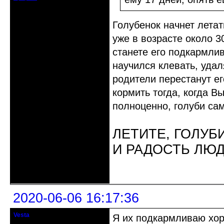
Голубенок начнет летат
уже в возрасте около 3
станете его подкармлив
научился клевать, удал
родители перестанут ег
кормить тогда, когда В
полноценно, голуби са
ЛЕТИТЕ, ГОЛУБ
И РАДОСТЬ ЛЮ
Неактивен
2020-06-06 16:17:36
Vesta
Я их подкармливаю хор
гость клуба