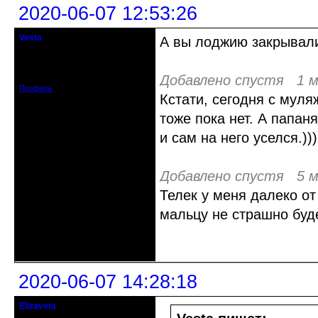
2020-06-07 12:53:26
Vesta
А вы лоджию закрывали
гость клуба
Откуда: Красноярск
Зарегистрирован: 2020-05-03
Сообщений: 47
Добавлено спустя 1 м
Профиль
Кстати, сегодня с мул
тоже пока нет. А папан
и сам на него уселся.)))
Добавлено спустя 5 м
Телек у меня далеко от
мальцу не страшно буде
Неактивен
2020-06-07 14:28:18
Elizaveta
Действительный член клуба