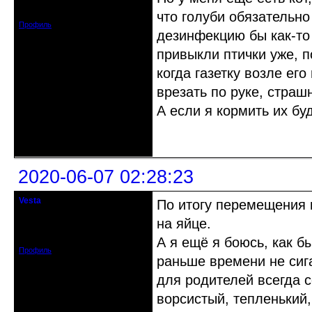
Зарегистрирован: 2020-05-03
Сообщений: 47
что голуби обязательно
Профиль
дезинфекцию бы как-то 
привыкли птички уже, п
когда газетку возле ег
врезать по руке, страшн
А если я кормить их бу
Неактивен
2020-06-07 02:28:23
Vesta
По итогу перемещения н
гость клуба
на яйце.
Откуда: Красноярск
Зарегистрирован: 2020-05-03
Сообщений: 47
А я ещё я боюсь, как б
Профиль
раньше времени не сига
для родителей всегда с
ворсистый, тепленький,