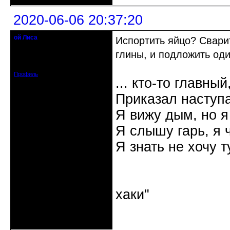
2020-06-06 20:37:20
ой Лиса
Испортить яйцо? Сварит
Действительный член клуба
глины, и подложить оди
Откуда: Санкт-Петербург
Зарегистрирован: 2017-01-11
Сообщений: 1553
Профиль
... кто-то главный
Приказал наступа
Я вижу дым, но я
Я слышу гарь, я 
Я знать не хочу т
"Наутилус 
хаки"
Неактивен