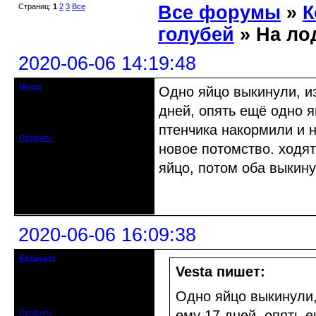
Страниц:
1
2
3
Все
Все форумы
»
К
голубей
» На ло
2020-06-06 14:19:48
Vesta
Одно яйцо выкинули, из
гость клуба
дней, опять ещё одно я
Откуда: Красноярск
Зарегистрирован: 2020-05-03
Сообщений: 47
птенчика накормили и н
Профиль
новое потомство. ходят
яйцо, потом оба выкину
Неактивен
2020-06-06 16:09:38
Elizaveta
Действительный член клуба
Vesta пишет:
Зарегистрирован: 2019-11-28
Одно яйцо выкинули,
Сообщений: 1664
ему 17 дней, опять 
Профиль