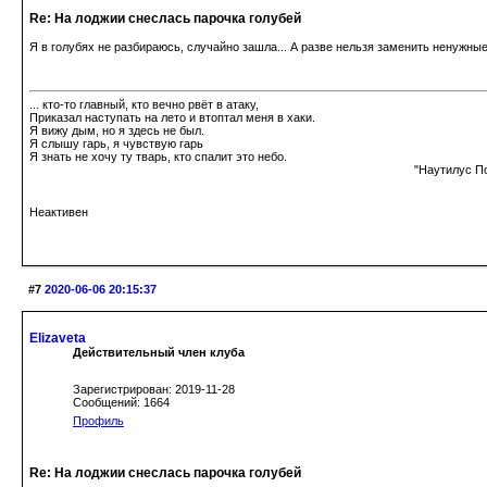
Re: На лоджии снеслась парочка голубей
Я в голубях не разбираюсь, случайно зашла... А разве нельзя заменить ненужные
... кто-то главный, кто вечно рвёт в атаку,
Приказал наступать на лето и втоптал меня в хаки.
Я вижу дым, но я здесь не был.
Я слышу гарь, я чувствую гарь
Я знать не хочу ту тварь, кто спалит это небо.
"Наутилус Помпилиус", "Шар ц
Неактивен
#7
2020-06-06 20:15:37
Elizaveta
Действительный член клуба
Зарегистрирован: 2019-11-28
Сообщений: 1664
Профиль
Re: На лоджии снеслась парочка голубей