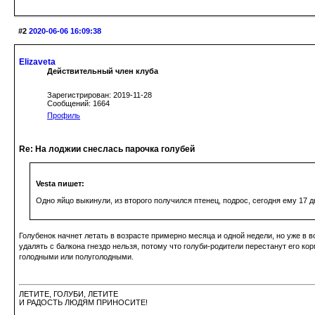
#2
2020-06-06 16:09:38
Elizaveta
Действительный член клуба
Зарегистрирован: 2019-11-28
Сообщений: 1664
Профиль
Re: На лоджии снеслась парочка голубей
Vesta пишет:
Одно яйцо выкинули, из второго получился птенец, подрос, сегодня ему 17 д
Голубенок начнет летать в возрасте примерно месяца и одной недели, но уже в в
удалять с балкона гнездо нельзя, потому что голуби-родители перестанут его ко
голодными или полуголодными.
ЛЕТИТЕ, ГОЛУБИ, ЛЕТИТЕ
И РАДОСТЬ ЛЮДЯМ ПРИНОСИТЕ!