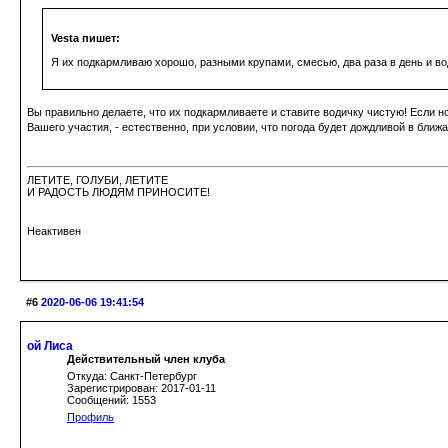
Vesta пишет:
Я их подкармливаю хорошо, разными крупами, смесью, два раза в день и вод
Вы правильно делаете, что их подкармливаете и ставите водичку чистую! Если н
Вашего участия, - естественно, при условии, что погода будет дождливой в бли
ЛЕТИТЕ, ГОЛУБИ, ЛЕТИТЕ
И РАДОСТЬ ЛЮДЯМ ПРИНОСИТЕ!
Неактивен
#6
2020-06-06 19:41:54
ой Лиса
Действительный член клуба
Откуда: Санкт-Петербург
Зарегистрирован: 2017-01-11
Сообщений: 1553
Профиль