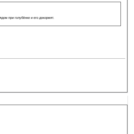
ядом при голубёнке и его докормят.