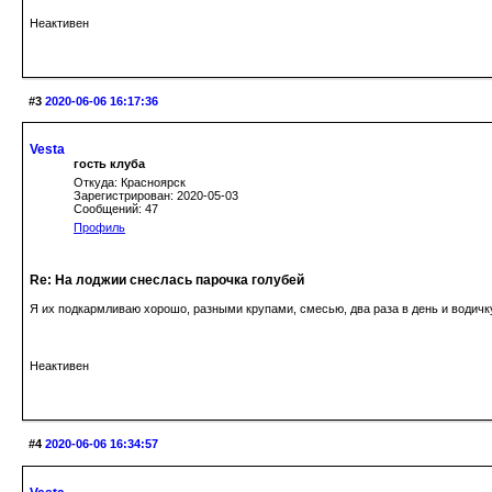
Неактивен
#3
2020-06-06 16:17:36
Vesta
гость клуба
Откуда: Красноярск
Зарегистрирован: 2020-05-03
Сообщений: 47
Профиль
Re: На лоджии снеслась парочка голубей
Я их подкармливаю хорошо, разными крупами, смесью, два раза в день и водичку 
Неактивен
#4
2020-06-06 16:34:57