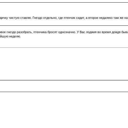
ичку чистую ставлю. Гнездо отдельно, где птенчик сидит, а второе недалеко там же на
овое гнездо разобрать, птенчика бросят однозначно. У Вас лоджия во время дождя бы
жайшую неделю.