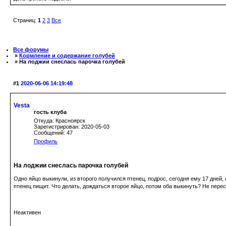
Страниц:
1
2
3
Все
Все форумы
»
Кормление и содержание голубей
» На лоджии снеслась парочка голубей
#1
2020-06-06 14:19:48
Vesta
гость клуба
Откуда: Красноярск
Зарегистрирован: 2020-05-03
Сообщений: 47
Профиль
На лоджии снеслась парочка голубей
Одно яйцо выкинули, из второго получился птенец, подрос, сегодня ему 17 дней,
птенец пищит. Что делать, дождаться второе яйцо, потом оба выкинуть? Не пере
Неактивен