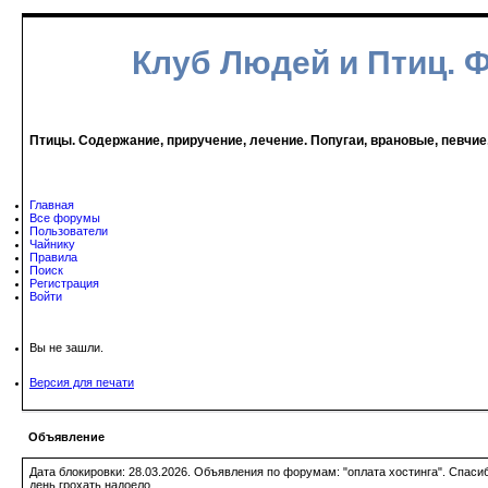
Клуб Людей и Птиц. 
Птицы. Содержание, приручение, лечение. Попугаи, врановые, певчие
Главная
Все форумы
Пользователи
Чайнику
Правила
Поиск
Регистрация
Войти
Вы не зашли.
Версия для печати
Объявление
Дата блокировки: 28.03.2026. Объявления по форумам: "оплата хостинга". Спас
день грохать надоело.