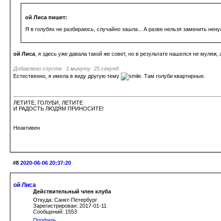
ой Лиса пишет:
Я в голубях не разбираюсь, случайно зашла... А разве нельзя заменить нен
ой Лиса
, я здесь уже давала такой же совет, но в результате нашелся не муляж
Добавлено спустя 1 минуту 25 секунд:
Естественно, я имела в виду другую тему
. Там голуби квартирные.
ЛЕТИТЕ, ГОЛУБИ, ЛЕТИТЕ
И РАДОСТЬ ЛЮДЯМ ПРИНОСИТЕ!
Неактивен
#8
2020-06-06 20:37:20
ой Лиса
Действительный член клуба
Откуда: Санкт-Петербург
Зарегистрирован: 2017-01-11
Сообщений: 1553
Профиль