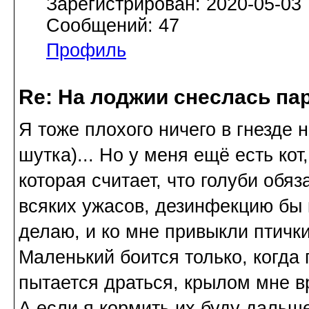
Зарегистрирован: 2020-05-03
Сообщений: 47
Профиль
Re: На лоджии снеслась па
Я тоже плохого ничего в гнезде н
шутка)... Но у меня ещё есть кот
которая считает, что голуби обя
всяких ужасов, дезинфекцию бы к
делаю, и ко мне привыкли птички
Маленький боится только, когда 
пытается драться, крылом мне вр
А если я кормить их буду дальше